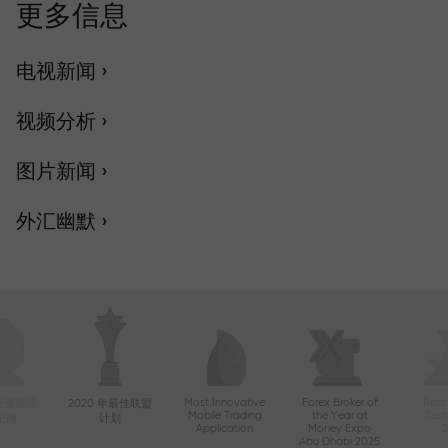
更多信息
电视新闻 ›
视频分析 ›
图片新闻 ›
外汇幽默 ›
Most Innovative
Forex Broker of
Best
年亚洲最活
2020 年最佳联盟
Mobile Trading
the Year at
Tec
纪商
计划
Application
Money Expo
Abu Dhabi 2025