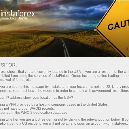
最低
点差—最大收益
ISITOR,
ess shows that you are currently located in the USA. If you are a resident of the Uni
每笔存款
ibited from using the services of InstaFintech Group including online trading, online
通过InstaForex获得真正竞争力的机
drawal of funds, etc.
会：最高1:5000杠杆，市场上最佳
30%奖金
k you are seeing this message by mistake and your location is not the US, kindly pro
点差和手续费，以及股票和指数交
herwise, you must leave the website in order to comply with government restrictions
易的优惠条件
ur IP address show your location as the USA?
交易速度
sing a VPN provided by a hosting company based in the United States;
oes not have proper WHOIS records;
与赛道速度
occurred in the WHOIS geolocation database.
irm whether you are a US resident or not by clicking the relevant button below. If y
ption, being a US resident, you will not be able to open an account with InstaForex
您的专属礼物大奖
我们开发了奖金系统，使交易更具