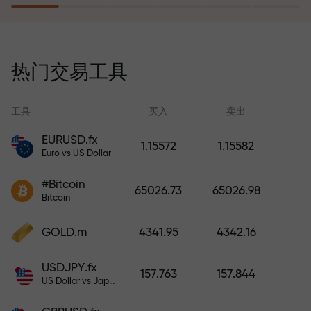
风险保险计划补偿您的亏损，并保
证6个月内利润增长3倍。放心交易—
热门交易工具
您的资金受到保护！
工具
买入
卖出
EURUSD.fx
1.15572
1.15582
Euro vs US Dollar
充值账户—获得比存款大1000倍的
#Bitcoin
奖金。X1000不是印刷错误。存款
65026.73
65026.98
Bitcoin
越大，倍数越高。
GOLD.m
4341.95
4342.16
USDJPY.fx
157.763
157.844
US Dollar vs Japanese Yen