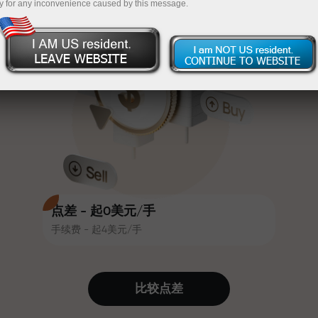
y for any inconvenience caused by this message.
吸引力。每位InstaForex客户在入金
InstaForex
充值$333—选择价值高达$1,500的礼物
时可获得高达30%的奖金，并享受
其他促销活动和优惠
无风险交易—
我们保证您的利润
赛道速度与交易速度共享相同价值
最高X1000奖金—市场上最大倍数
观。Ales Loprais将刺激与纪律元素
带入交易世界，作为InstaForex合作
伙伴，激励客户实现雄心勃勃的目
标
点差 - 起0美元/手
手续费 - 起4美元/手
我们提供真实礼物—不是奖金，不是
优惠码。每位InstaForex客户仅需充
值账户即可获得iPhone、MacBook
比较点差
或梦想旅行