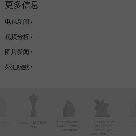
更多信息
电视新闻 ›
视频分析 ›
图片新闻 ›
外汇幽默 ›
Most Innovative
Forex Broker of
Best
年亚洲最活
2020 年最佳联盟
Mobile Trading
the Year at
Tec
纪商
计划
Application
Money Expo
Abu Dhabi 2025