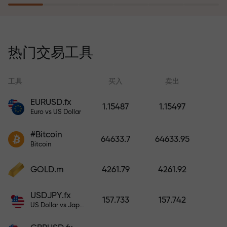
风险保险计划补偿您的亏损，并保
证6个月内利润增长3倍。放心交易—
热门交易工具
您的资金受到保护！
工具
买入
卖出
EURUSD.fx
1.15487
1.15497
Euro vs US Dollar
充值账户—获得比存款大1000倍的
#Bitcoin
奖金。X1000不是印刷错误。存款
64633.7
64633.95
Bitcoin
越大，倍数越高。
GOLD.m
4261.79
4261.92
USDJPY.fx
157.733
157.742
US Dollar vs Japanese Yen