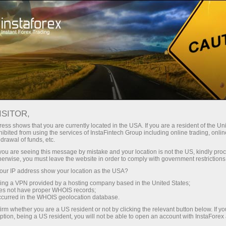
最低
点差—最大收益
ISITOR,
ess shows that you are currently located in the USA. If you are a resident of the Uni
每笔存款
ibited from using the services of InstaFintech Group including online trading, online
通过InstaForex获得真正竞争力的机
drawal of funds, etc.
会：最高1:5000杠杆，市场上最佳
30%奖金
k you are seeing this message by mistake and your location is not the US, kindly pro
点差和手续费，以及股票和指数交
herwise, you must leave the website in order to comply with government restrictions
易的优惠条件
ur IP address show your location as the USA?
交易速度
sing a VPN provided by a hosting company based in the United States;
oes not have proper WHOIS records;
与赛道速度
occurred in the WHOIS geolocation database.
irm whether you are a US resident or not by clicking the relevant button below. If y
ption, being a US resident, you will not be able to open an account with InstaForex
您的专属礼物大奖
我们开发了奖金系统，使交易更具