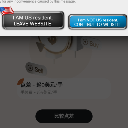
y for any inconvenience caused by this message.
吸引力。每位InstaForex客户在入金
InstaForex
充值$333—选择价值高达$1,500的礼物
时可获得高达30%的奖金，并享受
其他促销活动和优惠
无风险交易—
我们保证您的利润
赛道速度与交易速度共享相同价值
最高X1000奖金—市场上最大倍数
观。Ales Loprais将刺激与纪律元素
带入交易世界，作为InstaForex合作
伙伴，激励客户实现雄心勃勃的目
标
点差 - 起0美元/手
手续费 - 起4美元/手
我们提供真实礼物—不是奖金，不是
优惠码。每位InstaForex客户仅需充
值账户即可获得iPhone、MacBook
比较点差
或梦想旅行