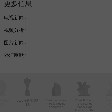
更多信息
电视新闻 ›
视频分析 ›
图片新闻 ›
外汇幽默 ›
Most Innovative
Forex Broker of
Best
年亚洲最活
2020 年最佳联盟
Mobile Trading
the Year at
Tec
纪商
计划
Application
Money Expo
Abu Dhabi 2025