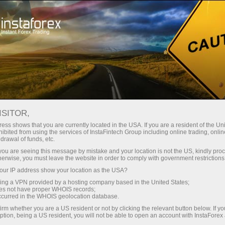
最低
点差—最大收益
ISITOR,
ess shows that you are currently located in the USA. If you are a resident of the Uni
每笔存款
ibited from using the services of InstaFintech Group including online trading, online
通过InstaForex获得真正竞争力的机
drawal of funds, etc.
会：最高1:5000杠杆，市场上最佳
30%奖金
k you are seeing this message by mistake and your location is not the US, kindly pro
点差和手续费，以及股票和指数交
herwise, you must leave the website in order to comply with government restrictions
易的优惠条件
ur IP address show your location as the USA?
交易速度
sing a VPN provided by a hosting company based in the United States;
oes not have proper WHOIS records;
与赛道速度
occurred in the WHOIS geolocation database.
irm whether you are a US resident or not by clicking the relevant button below. If y
ption, being a US resident, you will not be able to open an account with InstaForex
您的专属礼物大奖
我们开发了奖金系统，使交易更具