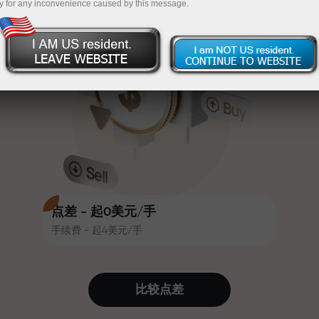
y for any inconvenience caused by this message.
吸引力。每位InstaForex客户在入金
InstaForex
充值$333—选择价值高达$1,500的礼物
时可获得高达30%的奖金，并享受
其他促销活动和优惠
无风险交易—
我们保证您的利润
赛道速度与交易速度共享相同价值
最高X1000奖金—市场上最大倍数
观。Ales Loprais将刺激与纪律元素
带入交易世界，作为InstaForex合作
伙伴，激励客户实现雄心勃勃的目
标
点差 - 起0美元/手
手续费 - 起4美元/手
我们提供真实礼物—不是奖金，不是
优惠码。每位InstaForex客户仅需充
值账户即可获得iPhone、MacBook
比较点差
或梦想旅行