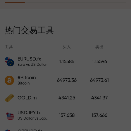
风险保险计划补偿您的亏损，并保
证6个月内利润增长3倍。放心交易—
热门交易工具
您的资金受到保护！
工具
买入
卖出
EURUSD.fx
1.15586
1.15596
Euro vs US Dollar
充值账户—获得比存款大1000倍的
#Bitcoin
奖金。X1000不是印刷错误。存款
64973.36
64973.61
Bitcoin
越大，倍数越高。
GOLD.m
4341.25
4341.37
USDJPY.fx
157.658
157.666
US Dollar vs Japanese Yen