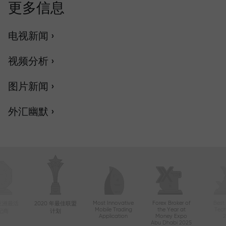
更多信息
电视新闻 ›
视频分析 ›
图片新闻 ›
外汇幽默 ›
Most Innovative
Forex Broker of
Best
年亚洲最活
2020 年最佳联盟
Mobile Trading
the Year at
Tec
纪商
计划
Application
Money Expo
Abu Dhabi 2025