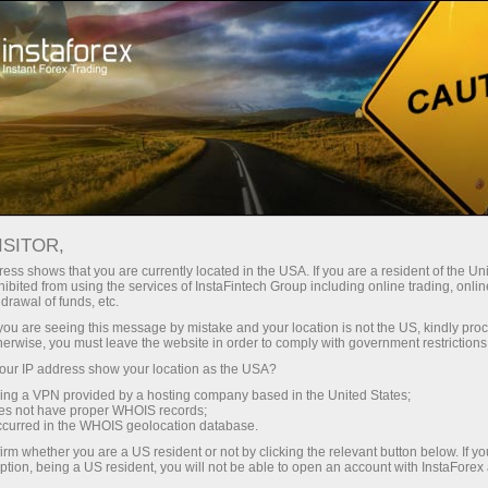
最低
点差—最大收益
ISITOR,
ess shows that you are currently located in the USA. If you are a resident of the Uni
每笔存款
ibited from using the services of InstaFintech Group including online trading, online
通过InstaForex获得真正竞争力的机
drawal of funds, etc.
会：最高1:5000杠杆，市场上最佳
30%奖金
k you are seeing this message by mistake and your location is not the US, kindly pro
点差和手续费，以及股票和指数交
herwise, you must leave the website in order to comply with government restrictions
易的优惠条件
ur IP address show your location as the USA?
交易速度
sing a VPN provided by a hosting company based in the United States;
oes not have proper WHOIS records;
与赛道速度
occurred in the WHOIS geolocation database.
irm whether you are a US resident or not by clicking the relevant button below. If y
ption, being a US resident, you will not be able to open an account with InstaForex
您的专属礼物大奖
我们开发了奖金系统，使交易更具