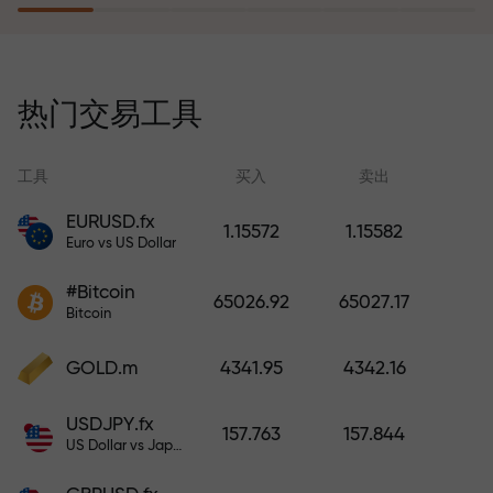
风险保险计划补偿您的亏损，并保
证6个月内利润增长3倍。放心交易—
热门交易工具
您的资金受到保护！
工具
买入
卖出
EURUSD.fx
1.15572
1.15582
Euro vs US Dollar
充值账户—获得比存款大1000倍的
#Bitcoin
奖金。X1000不是印刷错误。存款
65026.92
65027.17
Bitcoin
越大，倍数越高。
GOLD.m
4341.95
4342.16
USDJPY.fx
157.763
157.844
US Dollar vs Japanese Yen