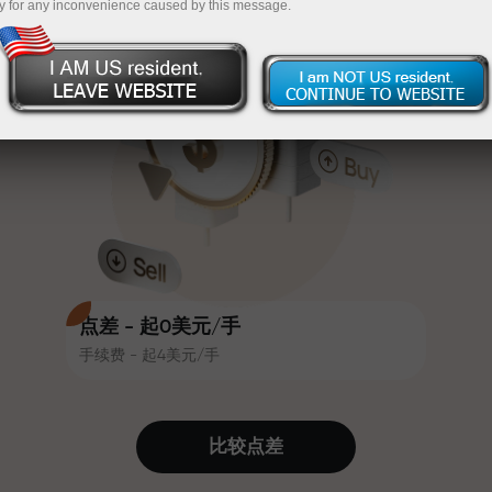
y for any inconvenience caused by this message.
吸引力。每位InstaForex客户在入金
InstaForex
充值$333—选择价值高达$1,500的礼物
时可获得高达30%的奖金，并享受
其他促销活动和优惠
无风险交易—
我们保证您的利润
赛道速度与交易速度共享相同价值
最高X1000奖金—市场上最大倍数
观。Ales Loprais将刺激与纪律元素
带入交易世界，作为InstaForex合作
伙伴，激励客户实现雄心勃勃的目
标
点差 - 起0美元/手
手续费 - 起4美元/手
我们提供真实礼物—不是奖金，不是
优惠码。每位InstaForex客户仅需充
值账户即可获得iPhone、MacBook
比较点差
或梦想旅行