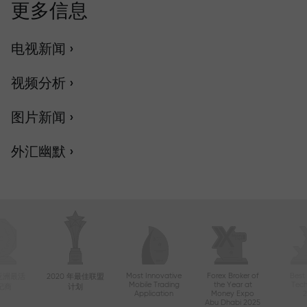
更多信息
电视新闻 ›
视频分析 ›
图片新闻 ›
外汇幽默 ›
Most Innovative
Forex Broker of
Best
年亚洲最活
2020 年最佳联盟
Mobile Trading
the Year at
Tec
纪商
计划
Application
Money Expo
Abu Dhabi 2025