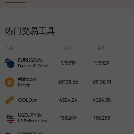
风险保险计划补偿您的亏损，并保
证6个月内利润增长3倍。放心交易—
热门交易工具
您的资金受到保护！
工具
买入
卖出
EURUSD.fx
1.15519
1.15529
Euro vs US Dollar
充值账户—获得比存款大1000倍的
#Bitcoin
奖金。X1000不是印刷错误。存款
65108.66
65108.91
Bitcoin
越大，倍数越高。
GOLD.m
4324.24
4324.38
USDJPY.fx
158.249
158.258
US Dollar vs Japanese Yen