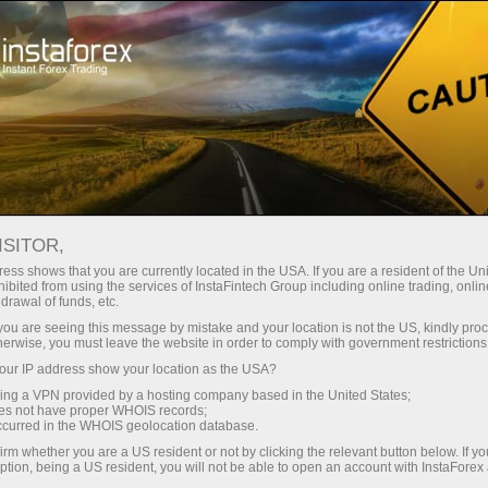
最低
点差—最大收益
ISITOR,
ess shows that you are currently located in the USA. If you are a resident of the Uni
每笔存款
ibited from using the services of InstaFintech Group including online trading, online
通过InstaForex获得真正竞争力的机
drawal of funds, etc.
会：最高1:5000杠杆，市场上最佳
30%奖金
k you are seeing this message by mistake and your location is not the US, kindly pro
点差和手续费，以及股票和指数交
herwise, you must leave the website in order to comply with government restrictions
易的优惠条件
ur IP address show your location as the USA?
交易速度
sing a VPN provided by a hosting company based in the United States;
oes not have proper WHOIS records;
与赛道速度
occurred in the WHOIS geolocation database.
irm whether you are a US resident or not by clicking the relevant button below. If y
ption, being a US resident, you will not be able to open an account with InstaForex
您的专属礼物大奖
我们开发了奖金系统，使交易更具