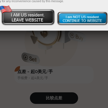
y for any inconvenience caused by this message.
吸引力。每位InstaForex客户在入金
InstaForex
充值$333—选择价值高达$1,500的礼物
时可获得高达30%的奖金，并享受
其他促销活动和优惠
无风险交易—
我们保证您的利润
赛道速度与交易速度共享相同价值
最高X1000奖金—市场上最大倍数
观。Ales Loprais将刺激与纪律元素
带入交易世界，作为InstaForex合作
伙伴，激励客户实现雄心勃勃的目
标
点差 - 起0美元/手
手续费 - 起4美元/手
我们提供真实礼物—不是奖金，不是
优惠码。每位InstaForex客户仅需充
值账户即可获得iPhone、MacBook
比较点差
或梦想旅行