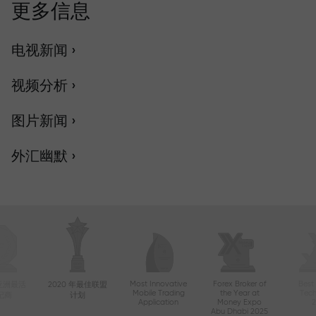
更多信息
电视新闻 ›
视频分析 ›
图片新闻 ›
外汇幽默 ›
Most Innovative
Forex Broker of
Best
年亚洲最活
2020 年最佳联盟
Mobile Trading
the Year at
Tec
纪商
计划
Application
Money Expo
Abu Dhabi 2025