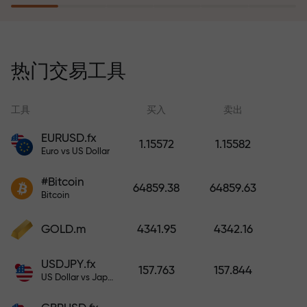
风险保险计划补偿您的亏损，并保
证6个月内利润增长3倍。放心交易—
热门交易工具
您的资金受到保护！
工具
买入
卖出
EURUSD.fx
1.15572
1.15582
Euro vs US Dollar
充值账户—获得比存款大1000倍的
#Bitcoin
奖金。X1000不是印刷错误。存款
64859.38
64859.63
Bitcoin
越大，倍数越高。
GOLD.m
4341.95
4342.16
USDJPY.fx
157.763
157.844
US Dollar vs Japanese Yen