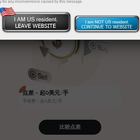
y for any inconvenience caused by this message.
吸引力。每位InstaForex客户在入金
InstaForex
充值$333—选择价值高达$1,500的礼物
时可获得高达30%的奖金，并享受
其他促销活动和优惠
无风险交易—
我们保证您的利润
赛道速度与交易速度共享相同价值
最高X1000奖金—市场上最大倍数
观。Ales Loprais将刺激与纪律元素
带入交易世界，作为InstaForex合作
伙伴，激励客户实现雄心勃勃的目
标
点差 - 起0美元/手
手续费 - 起4美元/手
我们提供真实礼物—不是奖金，不是
优惠码。每位InstaForex客户仅需充
值账户即可获得iPhone、MacBook
比较点差
或梦想旅行