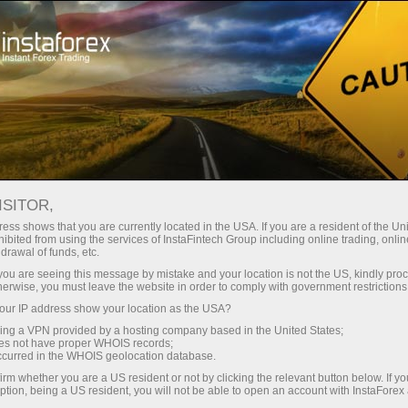
最低
点差—最大收益
ISITOR,
ess shows that you are currently located in the USA. If you are a resident of the Uni
每笔存款
ibited from using the services of InstaFintech Group including online trading, online
通过InstaForex获得真正竞争力的机
drawal of funds, etc.
会：最高1:5000杠杆，市场上最佳
30%奖金
k you are seeing this message by mistake and your location is not the US, kindly pro
点差和手续费，以及股票和指数交
herwise, you must leave the website in order to comply with government restrictions
易的优惠条件
ur IP address show your location as the USA?
交易速度
sing a VPN provided by a hosting company based in the United States;
oes not have proper WHOIS records;
与赛道速度
occurred in the WHOIS geolocation database.
irm whether you are a US resident or not by clicking the relevant button below. If y
ption, being a US resident, you will not be able to open an account with InstaForex
您的专属礼物大奖
我们开发了奖金系统，使交易更具