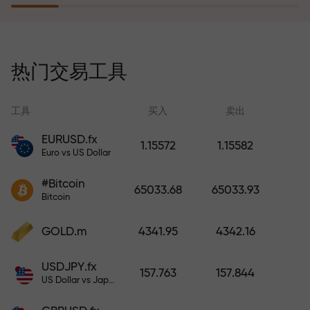
风险保险计划补偿您的亏损，并保
证6个月内利润增长3倍。放心交易—
热门交易工具
您的资金受到保护！
工具
买入
卖出
EURUSD.fx
1.15572
1.15582
Euro vs US Dollar
充值账户—获得比存款大1000倍的
#Bitcoin
奖金。X1000不是印刷错误。存款
65033.68
65033.93
Bitcoin
越大，倍数越高。
GOLD.m
4341.95
4342.16
USDJPY.fx
157.763
157.844
US Dollar vs Japanese Yen