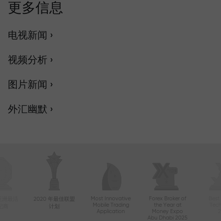
更多信息
电视新闻 ›
视频分析 ›
图片新闻 ›
外汇幽默 ›
Most Innovative
Forex Broker of
Best
年亚洲最活
2020 年最佳联盟
Mobile Trading
the Year at
Tec
纪商
计划
Application
Money Expo
Abu Dhabi 2025