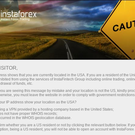
最低
点差—最大收益
ISITOR,
ess shows that you are currently located in the USA. If you are a resident of the Uni
每笔存款
ibited from using the services of InstaFintech Group including online trading, online
通过InstaForex获得真正竞争力的机
drawal of funds, etc.
会：最高1:5000杠杆，市场上最佳
30%奖金
k you are seeing this message by mistake and your location is not the US, kindly pro
点差和手续费，以及股票和指数交
herwise, you must leave the website in order to comply with government restrictions
易的优惠条件
ur IP address show your location as the USA?
交易速度
sing a VPN provided by a hosting company based in the United States;
oes not have proper WHOIS records;
与赛道速度
occurred in the WHOIS geolocation database.
irm whether you are a US resident or not by clicking the relevant button below. If y
ption, being a US resident, you will not be able to open an account with InstaForex
您的专属礼物大奖
我们开发了奖金系统，使交易更具