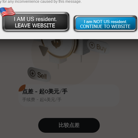
y for any inconvenience caused by this message.
吸引力。每位InstaForex客户在入金
InstaForex
充值$333—选择价值高达$1,500的礼物
时可获得高达30%的奖金，并享受
其他促销活动和优惠
无风险交易—
我们保证您的利润
赛道速度与交易速度共享相同价值
最高X1000奖金—市场上最大倍数
观。Ales Loprais将刺激与纪律元素
带入交易世界，作为InstaForex合作
伙伴，激励客户实现雄心勃勃的目
标
点差 - 起0美元/手
手续费 - 起4美元/手
我们提供真实礼物—不是奖金，不是
优惠码。每位InstaForex客户仅需充
值账户即可获得iPhone、MacBook
比较点差
或梦想旅行