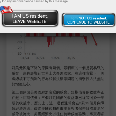
y for any inconvenience caused by this message.
對美元興趣下降的原因有幾個。最明顯的一個是貿易戰的
威脅，這將影響到世界上大多數國家。在這種背景下，美
國總統不可預測的行為和解決積累問題的衝擊性方法無助
於增強信心。
第二個原因是美國經濟衰退的威脅。短期債券的收益率正
在趕上長期債券；三個月期國債的收益率已經等同於十年
期的收益率。歷史上，這一過程通常會在3到12個月內導
致經濟衰退。儘管美國官員向市場參與者保證經濟衰退的
威脅被誇大，美國經濟比以往任何時候都強勁，事實卻顯