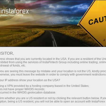
对于交易者
外汇分析
分析评论
Fundamental analysis
ISITOR,
ess shows that you are currently located in the USA. If you are a resident of the Uni
29.04.2025 12:54 AM
ibited from using the services of InstaFintech Group including online trading, online
drawal of funds, etc.
美元持續拋售，前景依然疲弱
k you are seeing this message by mistake and your location is not the US, kindly pro
herwise, you must leave the website in order to comply with government restrictions
ur IP address show your location as the USA?
sing a VPN provided by a hosting company based in the United States;
根據最新的 CFTC 報告顯示，美國美元期貨預示其前景進
oes not have proper WHOIS records;
occurred in the WHOIS geolocation database.
一步惡化。在報告週期間，美元的淨空頭頭寸增加了 39
irm whether you are a US resident or not by clicking the relevant button below. If y
億美元，達到 140 億美元。針對歐元的頭寸幾乎沒有變
ption, being a US resident, you will not be able to open an account with InstaForex
化，而在其他貨幣中，拋棄美元的趨勢持續發展。