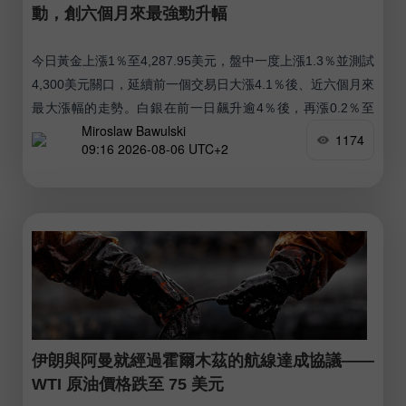
動，創六個月來最強勁升幅
今日黃金上漲1％至4,287.95美元，盤中一度上漲1.3％並測試
4,300美元關口，延續前一個交易日大漲4.1％後、近六個月來
最大漲幅的走勢。白銀在前一日飆升逾4％後，再漲0.2％至
Miroslaw Bawulski
62.19美元。
1174
09:16 2026-08-06 UTC+2
伊朗與阿曼就經過霍爾木茲的航線達成協議——
WTI 原油價格跌至 75 美元