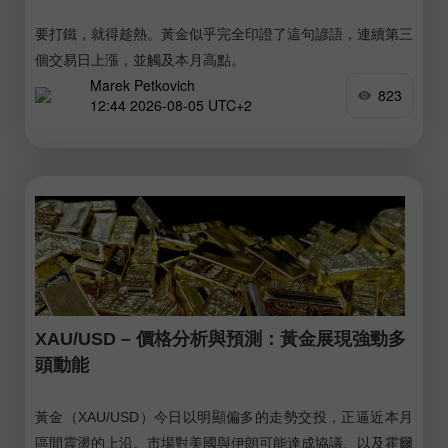
要打鐵，就得趁熱。黃金似乎完全印證了這句諺語，連續第三
個交易日上漲，並觸及本月高點。
Marek Petkovich
823
12:44 2026-08-05 UTC+2
XAU/USD – 價格分析與預測：黃金展現強勁多
頭動能
黃金（XAU/USD）今日以明顯偏多的走勢交投，正逼近本月
區間震盪的上沿。市場對美國與伊朗可能達成協議、以及霍爾