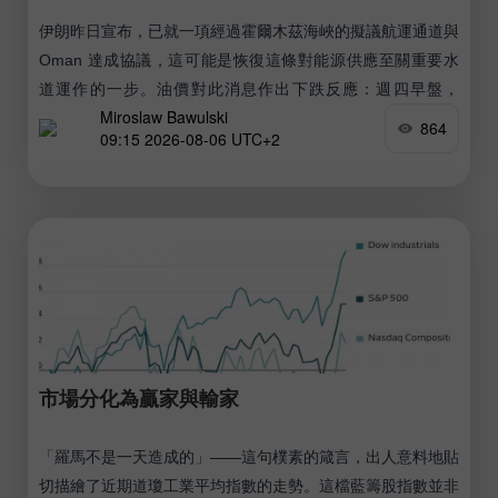
伊朗昨日宣布，已就一項經過霍爾木茲海峽的擬議航運通道與
Oman 達成協議，這可能是恢復這條對能源供應至關重要水
道運作的一步。油價對此消息作出下跌反應：週四早盤，
Miroslaw Bawulski
Brent 報價約每桶 79 美元，WTI 約每桶 75 美元，延續本週
864
09:15 2026-08-06 UTC+2
前三個交易日暴跌 11% 之後的跌勢。
市場分化為贏家與輸家
「羅馬不是一天造成的」——這句樸素的箴言，出人意料地貼
切描繪了近期道瓊工業平均指數的走勢。這檔藍籌股指數並非