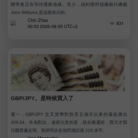
聯準會正在等待通膨放緩。至少，紐約聯邦儲備銀行總裁
John Williams 是這樣表示的。
Chin Zhao
831
00:53 2026-08-05 UTC+2
GBP/JPY。是時候買入了
週一，GBP/JPY 交叉貨幣對跌至五個月以來的最低價位
209.54。作為對比，值得注意的是，就在兩週前，買方才因
日圓普遍走弱、英鎊同步走強而測試過 219 水平。