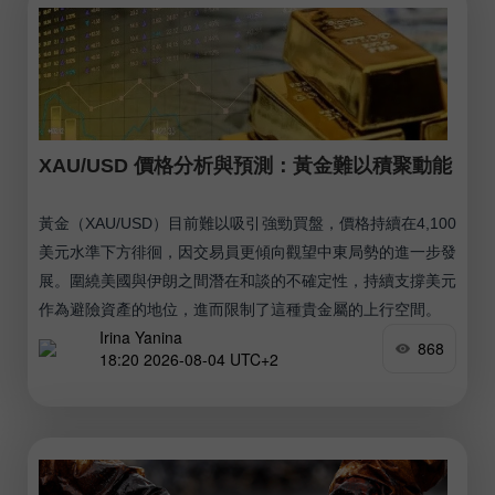
XAU/USD 價格分析與預測：黃金難以積聚動能
黃金（XAU/USD）目前難以吸引強勁買盤，價格持續在4,100
美元水準下方徘徊，因交易員更傾向觀望中東局勢的進一步發
展。圍繞美國與伊朗之間潛在和談的不確定性，持續支撐美元
作為避險資產的地位，進而限制了這種貴金屬的上行空間。
Irina Yanina
868
18:20 2026-08-04 UTC+2