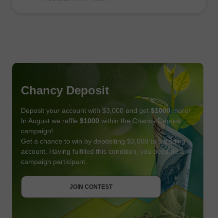
Chancy Deposit
Deposit your account with $3,000 and get
$1000
more!
In August we raffle
$1000
within the Chancy Deposit
campaign!
Get a chance to win by depositing $3,000 to a trading
account. Having fulfilled this condition, you become a
campaign participant.
JOIN CONTEST
GET BONUS
JOIN CONTEST
JOIN CONTEST