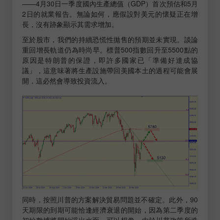
——4月30日一季度國內生產總值（GDP）首次預估和5月
2日的就業報告。無論如何，應假設對美元的懷疑正在增
長，沒有跡象顯示其需求增加。
至於股市，我們的持續恐慌性拋售的預期並未實現。談論
重回增長軌道仍為時尚早。標普500指數回升至5500點的
原因是特朗普的保證，即許多國家已「準備好達成協
議」，這意味著將生產設施帶回美國本土的過程可能會展
開，這必然會導致投資流入。
同時，按照川普的方案解決貿易問題並不確定。此外，90
天期限的到期可能恰逢經濟衰退的開始，因為第二季度的
初始數據將開始浮出水面。可以想像，由於川普政策所造