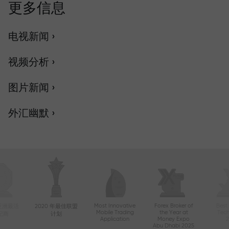
更多信息
电视新闻 ›
视频分析 ›
图片新闻 ›
外汇幽默 ›
Most Innovative
Forex Broker of
Best
年亚洲最活
2020 年最佳联盟
Mobile Trading
the Year at
Tec
纪商
计划
Application
Money Expo
Abu Dhabi 2025