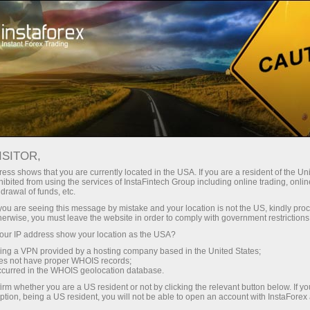
最低
点差—最大收益
ISITOR,
ess shows that you are currently located in the USA. If you are a resident of the Uni
每笔存款
ibited from using the services of InstaFintech Group including online trading, online
通过InstaForex获得真正竞争力的机
drawal of funds, etc.
会：最高1:5000杠杆，市场上最佳
30%奖金
k you are seeing this message by mistake and your location is not the US, kindly pro
点差和手续费，以及股票和指数交
herwise, you must leave the website in order to comply with government restrictions
易的优惠条件
ur IP address show your location as the USA?
交易速度
sing a VPN provided by a hosting company based in the United States;
oes not have proper WHOIS records;
与赛道速度
occurred in the WHOIS geolocation database.
irm whether you are a US resident or not by clicking the relevant button below. If y
ption, being a US resident, you will not be able to open an account with InstaForex
您的专属礼物大奖
我们开发了奖金系统，使交易更具