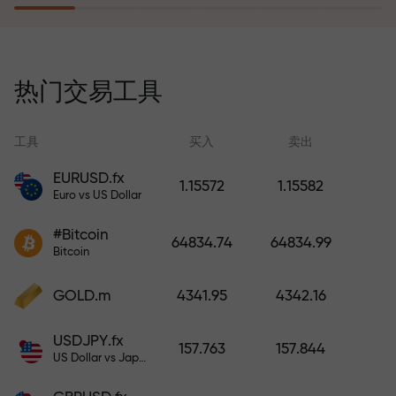
风险保险计划补偿您的亏损，并保
证6个月内利润增长3倍。放心交易—
热门交易工具
您的资金受到保护！
工具
买入
卖出
EURUSD.fx
1.15572
1.15582
Euro vs US Dollar
充值账户—获得比存款大1000倍的
#Bitcoin
奖金。X1000不是印刷错误。存款
64834.74
64834.99
Bitcoin
越大，倍数越高。
GOLD.m
4341.95
4342.16
USDJPY.fx
157.763
157.844
US Dollar vs Japanese Yen