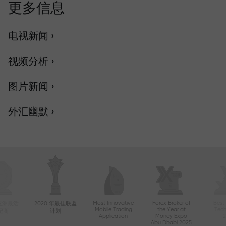
更多信息
电视新闻 ›
视频分析 ›
图片新闻 ›
外汇幽默 ›
Most Innovative
Forex Broker of
Best
年亚洲最活
2020 年最佳联盟
Mobile Trading
the Year at
Tec
纪商
计划
Application
Money Expo
Abu Dhabi 2025