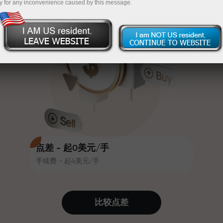
y for any inconvenience caused by this message.
吸引力。每位InstaForex客户在入金
InstaForex
充值$333—选择价值高达$1,500的礼物
时可获得高达30%的奖金，并享受
其他促销活动和优惠
无风险交易—
我们保证您的利润
赛道速度与交易速度共享相同价值
最高X1000奖金—市场上最大倍数
观。Ales Loprais将刺激与纪律元素
带入交易世界，作为InstaForex合作
伙伴，激励客户实现雄心勃勃的目
标
点差 - 起0美元/手
手续费 - 起4美元/手
我们提供真实礼物—不是奖金，不是
优惠码。每位InstaForex客户仅需充
值账户即可获得iPhone、MacBook
比较点差
或梦想旅行