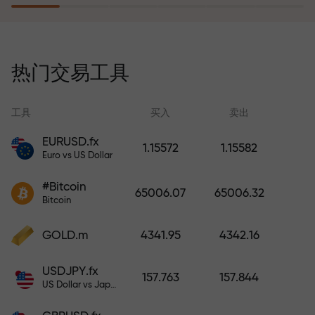
风险保险计划补偿您的亏损，并保
证6个月内利润增长3倍。放心交易—
热门交易工具
您的资金受到保护！
工具
买入
卖出
EURUSD.fx
1.15572
1.15582
Euro vs US Dollar
充值账户—获得比存款大1000倍的
#Bitcoin
奖金。X1000不是印刷错误。存款
65006.07
65006.32
Bitcoin
越大，倍数越高。
GOLD.m
4341.95
4342.16
USDJPY.fx
157.763
157.844
US Dollar vs Japanese Yen