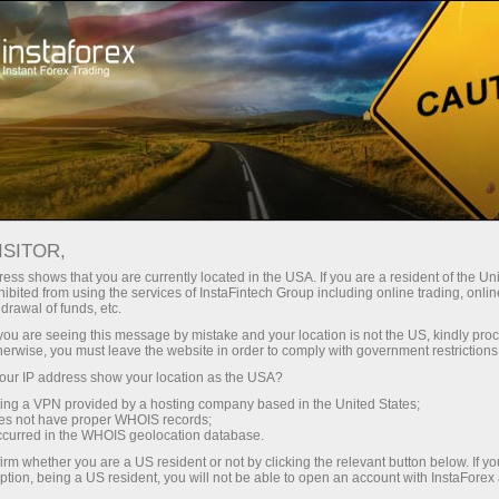
最低
点差—最大收益
ISITOR,
ess shows that you are currently located in the USA. If you are a resident of the Uni
每笔存款
ibited from using the services of InstaFintech Group including online trading, online
通过InstaForex获得真正竞争力的机
drawal of funds, etc.
会：最高1:5000杠杆，市场上最佳
30%奖金
k you are seeing this message by mistake and your location is not the US, kindly pro
点差和手续费，以及股票和指数交
herwise, you must leave the website in order to comply with government restrictions
易的优惠条件
ur IP address show your location as the USA?
交易速度
sing a VPN provided by a hosting company based in the United States;
oes not have proper WHOIS records;
与赛道速度
occurred in the WHOIS geolocation database.
irm whether you are a US resident or not by clicking the relevant button below. If y
ption, being a US resident, you will not be able to open an account with InstaForex
您的专属礼物大奖
我们开发了奖金系统，使交易更具