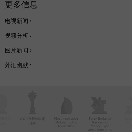
更多信息
电视新闻 ›
视频分析 ›
图片新闻 ›
外汇幽默 ›
Most Innovative
Forex Broker of
Best
年亚洲最活
2020 年最佳联盟
Mobile Trading
the Year at
Tec
纪商
计划
Application
Money Expo
Abu Dhabi 2025