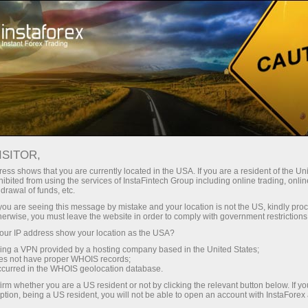
最低
点差—最大收益
ISITOR,
ess shows that you are currently located in the USA. If you are a resident of the Uni
每笔存款
ibited from using the services of InstaFintech Group including online trading, online
通过InstaForex获得真正竞争力的机
drawal of funds, etc.
会：最高1:5000杠杆，市场上最佳
30%奖金
k you are seeing this message by mistake and your location is not the US, kindly pro
点差和手续费，以及股票和指数交
herwise, you must leave the website in order to comply with government restrictions
易的优惠条件
ur IP address show your location as the USA?
交易速度
sing a VPN provided by a hosting company based in the United States;
oes not have proper WHOIS records;
与赛道速度
occurred in the WHOIS geolocation database.
irm whether you are a US resident or not by clicking the relevant button below. If y
ption, being a US resident, you will not be able to open an account with InstaForex
您的专属礼物大奖
我们开发了奖金系统，使交易更具