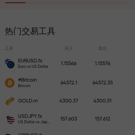
风险保险计划补偿您的亏损，并保
证6个月内利润增长3倍。放心交易—
热门交易工具
您的资金受到保护！
工具
买入
卖出
EURUSD.fx
1.15566
1.15576
Euro vs US Dollar
充值账户—获得比存款大1000倍的
#Bitcoin
奖金。X1000不是印刷错误。存款
64572.1
64572.35
Bitcoin
越大，倍数越高。
GOLD.m
4300.37
4300.51
USDJPY.fx
157.603
157.612
US Dollar vs Japanese Yen