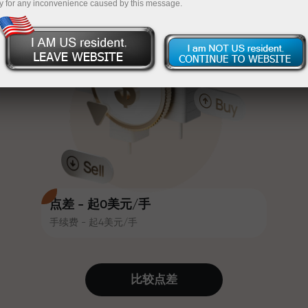
y for any inconvenience caused by this message.
吸引力。每位InstaForex客户在入金
InstaForex
充值$333—选择价值高达$1,500的礼物
时可获得高达30%的奖金，并享受
其他促销活动和优惠
无风险交易—
我们保证您的利润
赛道速度与交易速度共享相同价值
最高X1000奖金—市场上最大倍数
观。Ales Loprais将刺激与纪律元素
带入交易世界，作为InstaForex合作
伙伴，激励客户实现雄心勃勃的目
标
点差 - 起0美元/手
手续费 - 起4美元/手
我们提供真实礼物—不是奖金，不是
优惠码。每位InstaForex客户仅需充
值账户即可获得iPhone、MacBook
比较点差
或梦想旅行