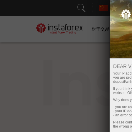
对于交易者
In
DEAR V
Your IP addr
you are proh
deposit/with
If you thin
website. Ot
Why does yo
- you are u
- your IP d
- an error 
Please conf
the wrong o