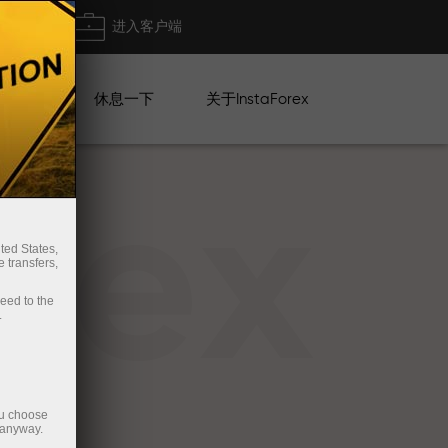
出金
进入客户端
系列
休息一下
关于InstaForex
rex
ted States,
 transfers,
ceed to the
.
ou choose
 anyway.