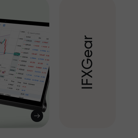
r
a
e
G
X
F
I