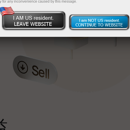
y for any inconvenience caused by this message.
最
，
。
s
益
雄