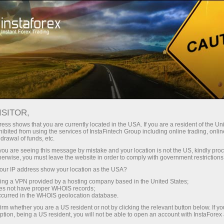
支持
即时开户
交易平台
入金/
初学者
投资者
对于合作伙伴
广告
staFo
ISITOR,
ess shows that you are currently located in the USA. If you are a resident of the Uni
ibited from using the services of InstaFintech Group including online trading, online
drawal of funds, etc.
k you are seeing this message by mistake and your location is not the US, kindly pro
herwise, you must leave the website in order to comply with government restrictions
ur IP address show your location as the USA?
sing a VPN provided by a hosting company based in the United States;
oes not have proper WHOIS records;
occurred in the WHOIS geolocation database.
irm whether you are a US resident or not by clicking the relevant button below. If y
ption, being a US resident, you will not be able to open an account with InstaForex