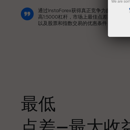
We are sorr
通过InstaForex获得真正竞争力的机会：
高1:5000杠杆，市场上最佳点差和手续费
以及股票和指数交易的优惠条件
我们开发了奖金系统，使交易更具吸引力
每位InstaForex客户在入金时可获得高达
30%的奖金，并享受其他促销活动和优惠
最低
赛道速度与交易速度共享相同价值观。Ale
点差—最大收
Loprais将刺激与纪律元素带入交易世界，
作为InstaForex合作伙伴，激励客户实现