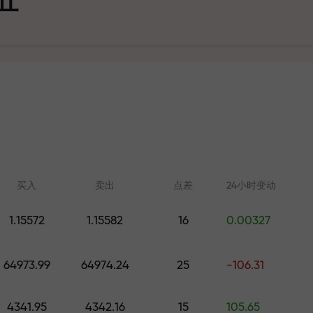
可
买入
卖出
点差
24小时变动
1.15572
1.15582
16
0.00327
在线学习
FX.CO分析
大奖
64973.99
64974.24
25
-106.31
从零开始学习交易—适合所有水
外汇、加密货币和期
平的课程和网络研讨会
4341.95
4342.16
15
105.65