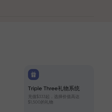
Triple Three礼物系统
交易
货每日预测
充值$333起，选择价值高达
参与In
$1,500的礼物