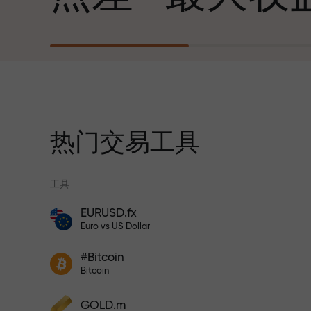
心勃勃的目标
每笔存款
我们提供真实礼物—不是奖金，不是优惠
30%奖金
码。每位InstaForex客户仅需充值账户即
获得iPhone、MacBook或梦想旅行
热门交易工具
交易速度
工具
与赛道速度
EURUSD.fx
风险保险计划补偿您的亏损，并保证6个月
Euro vs US Dollar
内利润增长3倍。放心交易—您的资金受到
交易者奖金
保护！
您的专属礼物
#Bitcoin
参与InstaForex计划，增加利润
Bitcoin
GOLD.m