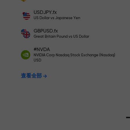
充值$333—选择价值高达$1,500
充值账户—获得比存款大1000倍的奖金。
USDJPY.fx
X1000不是印刷错误。存款越大，倍数越
US Dollar vs Japanese Yen
无风险交易—
高。
GBPUSD.fx
Great Britain Pound vs US Dollar
我们保证您的
#NVDA
NVIDIA Corp Nasdaq Stock Exchange (Nasdaq)
USD
最高X1000
查看全部