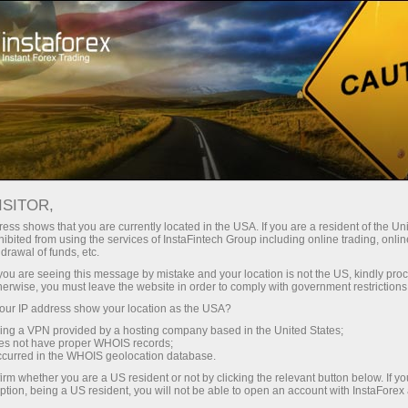
最低
点差—最大收益
ISITOR,
ess shows that you are currently located in the USA. If you are a resident of the Uni
每笔存款
ibited from using the services of InstaFintech Group including online trading, online
通过InstaForex获得真正竞争力的机
drawal of funds, etc.
会：最高1:5000杠杆，市场上最佳
30%奖金
k you are seeing this message by mistake and your location is not the US, kindly pro
点差和手续费，以及股票和指数交
herwise, you must leave the website in order to comply with government restrictions
易的优惠条件
ur IP address show your location as the USA?
交易速度
sing a VPN provided by a hosting company based in the United States;
oes not have proper WHOIS records;
与赛道速度
occurred in the WHOIS geolocation database.
irm whether you are a US resident or not by clicking the relevant button below. If y
ption, being a US resident, you will not be able to open an account with InstaForex
您的专属礼物大奖
我们开发了奖金系统，使交易更具