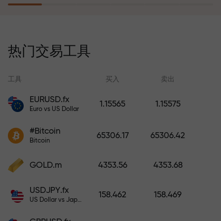
风险保险计划补偿您的亏损，并保
证6个月内利润增长3倍。放心交易—
热门交易工具
您的资金受到保护！
工具
买入
卖出
EURUSD.fx
1.15565
1.15575
Euro vs US Dollar
充值账户—获得比存款大1000倍的
#Bitcoin
奖金。X1000不是印刷错误。存款
65306.17
65306.42
Bitcoin
越大，倍数越高。
GOLD.m
4353.56
4353.68
USDJPY.fx
158.462
158.469
US Dollar vs Japanese Yen