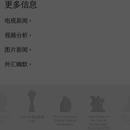
更多信息
电视新闻 ›
视频分析 ›
图片新闻 ›
外汇幽默 ›
Most Innovative
Forex Broker of
Best
年亚洲最活
2020 年最佳联盟
Mobile Trading
the Year at
Tec
纪商
计划
Application
Money Expo
Abu Dhabi 2025