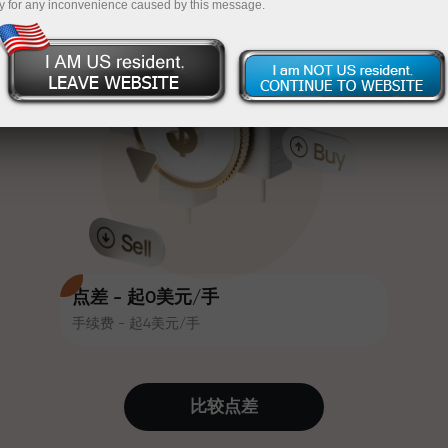
y for any inconvenience caused by this message.
吸引力。每位InstaForex客户在入金
InstaForex
充值$333—选择价值高达$1,500的礼物
时可获得高达30%的奖金，并享受
其他促销活动和优惠
无风险交易—
我们保证您的利润
赛道速度与交易速度共享相同价值
最高X1000奖金—市场上最大倍数
观。Ales Loprais将刺激与纪律元素
带入交易世界，作为InstaForex合作
伙伴，激励客户实现雄心勃勃的目
标
点差 - 起0美元/手
手续费 - 起4美元/手
我们提供真实礼物—不是奖金，不是
优惠码。每位InstaForex客户仅需充
值账户即可获得iPhone、MacBook
比较点差
或梦想旅行