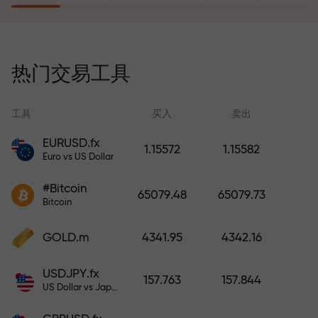
风险保险计划补偿您的亏损，并保
证6个月内利润增长3倍。放心交易—
热门交易工具
您的资金受到保护！
工具
买入
卖出
EURUSD.fx
1.15572
1.15582
Euro vs US Dollar
充值账户—获得比存款大1000倍的
#Bitcoin
奖金。X1000不是印刷错误。存款
65079.48
65079.73
Bitcoin
越大，倍数越高。
GOLD.m
4341.95
4342.16
USDJPY.fx
157.763
157.844
US Dollar vs Japanese Yen