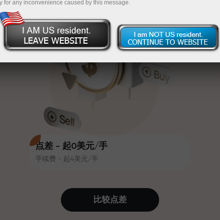
y for any inconvenience caused by this message.
吸引力。每位InstaForex客户在入金
InstaForex
充值$333—选择价值高达$1,500的礼物
时可获得高达30%的奖金，并享受
其他促销活动和优惠
无风险交易—
我们保证您的利润
赛道速度与交易速度共享相同价值
最高X1000奖金—市场上最大倍数
观。Ales Loprais将刺激与纪律元素
带入交易世界，作为InstaForex合作
伙伴，激励客户实现雄心勃勃的目
标
点差 - 起0美元/手
手续费 - 起4美元/手
我们提供真实礼物—不是奖金，不是
优惠码。每位InstaForex客户仅需充
值账户即可获得iPhone、MacBook
比较点差
或梦想旅行