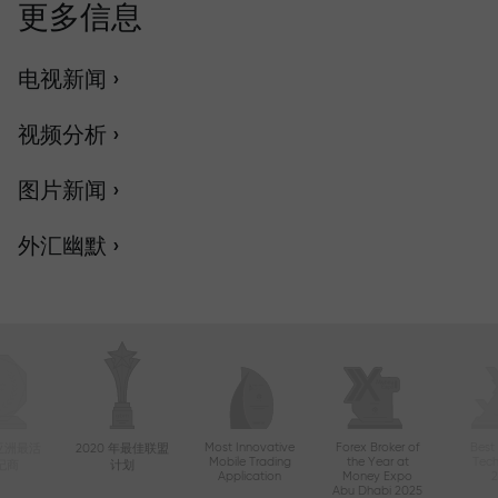
更多信息
电视新闻 ›
视频分析 ›
图片新闻 ›
外汇幽默 ›
Most Innovative
Forex Broker of
Best
年亚洲最活
2020 年最佳联盟
Mobile Trading
the Year at
Tec
纪商
计划
Application
Money Expo
Abu Dhabi 2025