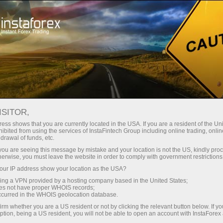
最低
点差—最大收益
ISITOR,
ess shows that you are currently located in the USA. If you are a resident of the Uni
每笔存款
ibited from using the services of InstaFintech Group including online trading, online
通过InstaForex获得真正竞争力的机
drawal of funds, etc.
会：最高1:5000杠杆，市场上最佳
30%奖金
k you are seeing this message by mistake and your location is not the US, kindly pro
点差和手续费，以及股票和指数交
herwise, you must leave the website in order to comply with government restrictions
易的优惠条件
ur IP address show your location as the USA?
交易速度
sing a VPN provided by a hosting company based in the United States;
oes not have proper WHOIS records;
与赛道速度
occurred in the WHOIS geolocation database.
irm whether you are a US resident or not by clicking the relevant button below. If y
ption, being a US resident, you will not be able to open an account with InstaForex
您的专属礼物大奖
我们开发了奖金系统，使交易更具