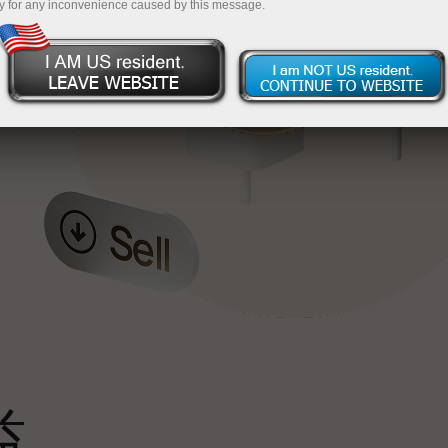
y for any inconvenience caused by this message.
最
，
。
s
益
雄