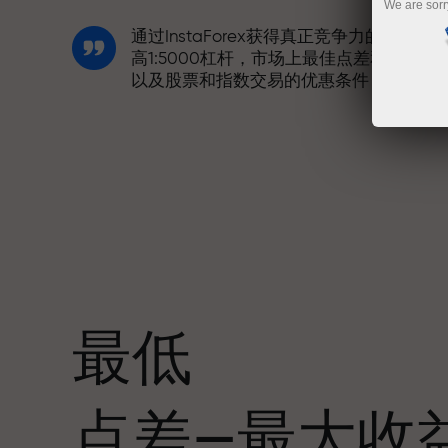
We are sorr
通过InstaForex获得真正竞争力的机会：
高1:5000杠杆，市场上最佳点差和手续费
以及股票和指数交易的优惠条件
我们开发了奖金系统，使交易更具吸引力
每位InstaForex客户在入金时可获得高达
30%的奖金，并享受其他促销活动和优惠
最低
赛道速度与交易速度共享相同价值观。Ale
点差—最大收
Loprais将刺激与纪律元素带入交易世界，
作为InstaForex合作伙伴，激励客户实现