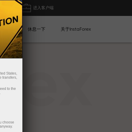
出金
进入客户端
系列
休息一下
关于InstaForex
rex
ted States,
 transfers,
ceed to the
.
ou choose
 anyway.