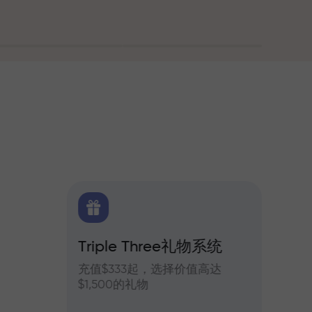
Triple Three礼物系统
交易
货每日预测
充值$333起，选择价值高达
参与In
$1,500的礼物