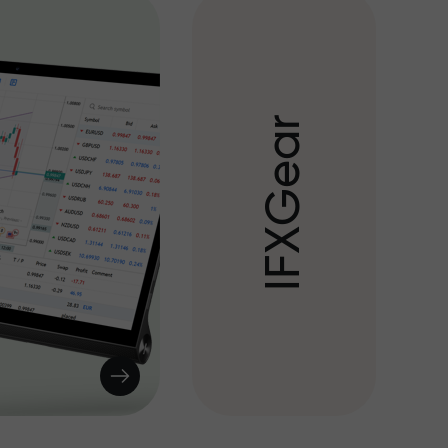
r
a
e
G
X
F
I