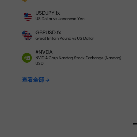
充值$333—选择价值高达$1,500
充值账户—获得比存款大1000倍的奖金。
USDJPY.fx
X1000不是印刷错误。存款越大，倍数越
US Dollar vs Japanese Yen
无风险交易—
高。
GBPUSD.fx
Great Britain Pound vs US Dollar
我们保证您的
#NVDA
NVIDIA Corp Nasdaq Stock Exchange (Nasdaq)
USD
最高X1000
查看全部