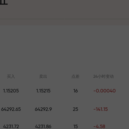
可
买入
卖出
点差
24小时变动
1.15205
1.15215
16
-0.00040
在线学习
FX.CO分析
大奖
64292.65
64292.9
25
-141.15
从零开始学习交易—适合所有水
外汇、加密货币和期
平的课程和网络研讨会
4231.72
4231.86
15
-4.58