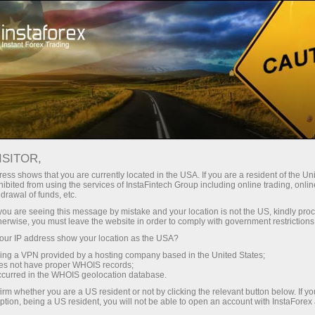
最低
点差—最大收益
ISITOR,
ess shows that you are currently located in the USA. If you are a resident of the Uni
每笔存款
ibited from using the services of InstaFintech Group including online trading, online
通过InstaForex获得真正竞争力的机
drawal of funds, etc.
会：最高1:5000杠杆，市场上最佳
30%奖金
k you are seeing this message by mistake and your location is not the US, kindly pro
点差和手续费，以及股票和指数交
herwise, you must leave the website in order to comply with government restrictions
易的优惠条件
ur IP address show your location as the USA?
交易速度
sing a VPN provided by a hosting company based in the United States;
oes not have proper WHOIS records;
与赛道速度
occurred in the WHOIS geolocation database.
irm whether you are a US resident or not by clicking the relevant button below. If y
ption, being a US resident, you will not be able to open an account with InstaForex
您的专属礼物大奖
我们开发了奖金系统，使交易更具