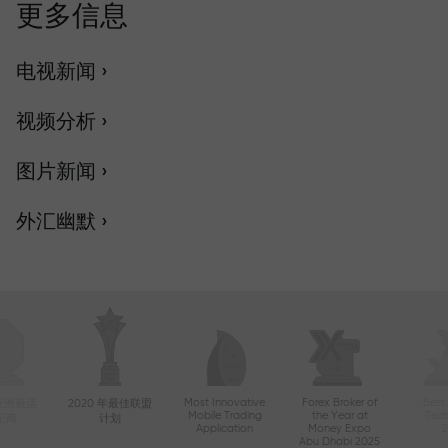
更多信息
电视新闻 ›
视频分析 ›
图片新闻 ›
外汇幽默 ›
Most Innovative
Forex Broker of
Best
年亚洲最活
2020 年最佳联盟
Mobile Trading
the Year at
Tec
纪商
计划
Application
Money Expo
Abu Dhabi 2025