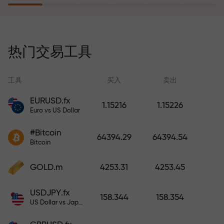
风险保险计划补偿您的亏损，并保
证6个月内利润增长3倍。放心交易—
热门交易工具
您的资金受到保护！
工具
买入
卖出
EURUSD.fx
1.15216
1.15226
Euro vs US Dollar
充值账户—获得比存款大1000倍的
#Bitcoin
奖金。X1000不是印刷错误。存款
64394.29
64394.54
Bitcoin
越大，倍数越高。
GOLD.m
4253.31
4253.45
USDJPY.fx
158.344
158.354
US Dollar vs Japanese Yen