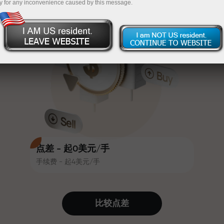
y for any inconvenience caused by this message.
吸引力。每位InstaForex客户在入金
InstaForex
充值$333—选择价值高达$1,500的礼物
时可获得高达30%的奖金，并享受
其他促销活动和优惠
无风险交易—
我们保证您的利润
赛道速度与交易速度共享相同价值
最高X1000奖金—市场上最大倍数
观。Ales Loprais将刺激与纪律元素
带入交易世界，作为InstaForex合作
伙伴，激励客户实现雄心勃勃的目
标
点差 - 起0美元/手
手续费 - 起4美元/手
我们提供真实礼物—不是奖金，不是
优惠码。每位InstaForex客户仅需充
值账户即可获得iPhone、MacBook
比较点差
或梦想旅行