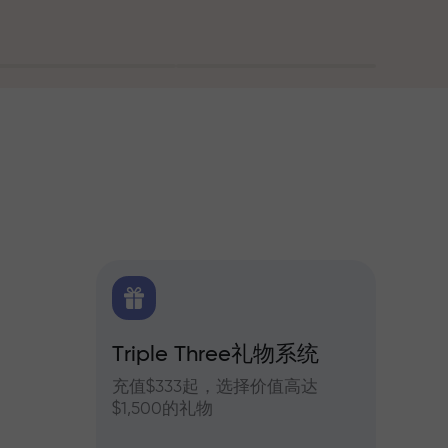
Triple Three礼物系统
交易
货每日预测
充值$333起，选择价值高达
参与In
$1,500的礼物