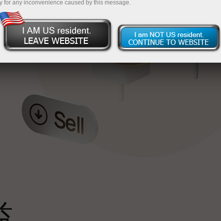
y for any inconvenience caused by this message.
最
，
。
s
益
雄