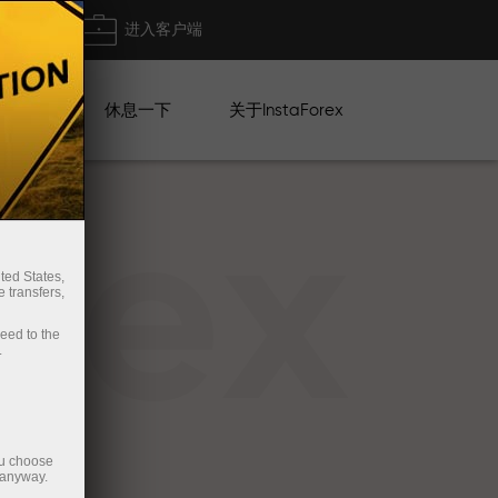
出金
进入客户端
系列
休息一下
关于InstaForex
rex
ted States,
 transfers,
ceed to the
.
ou choose
 anyway.