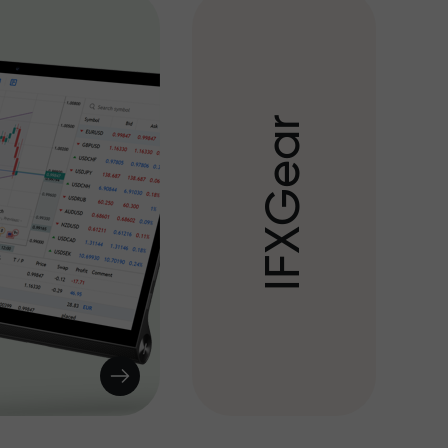
r
a
e
G
X
F
I