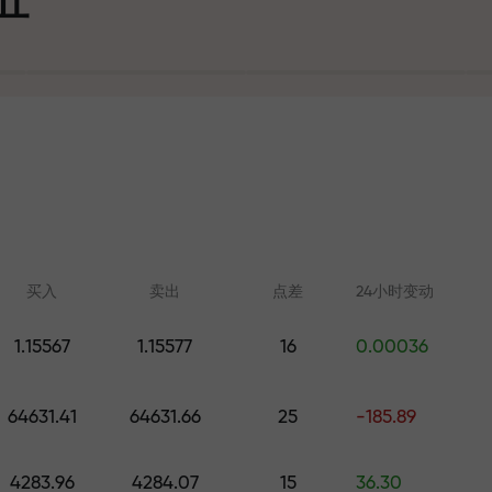
可
买入
卖出
点差
24小时变动
1.15567
1.15577
16
0.00036
在线学习
FX.CO分析
大奖
64631.41
64631.66
25
-185.89
从零开始学习交易—适合所有水
外汇、加密货币和期
平的课程和网络研讨会
4283.96
4284.07
15
36.30