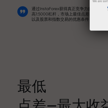
We are sorr
通过InstaForex获得真正竞争力的机会：
高1:5000杠杆，市场上最佳点差和手续费
以及股票和指数交易的优惠条件
我们开发了奖金系统，使交易更具吸引力
每位InstaForex客户在入金时可获得高达
30%的奖金，并享受其他促销活动和优惠
最低
赛道速度与交易速度共享相同价值观。Ale
点差—最大收
Loprais将刺激与纪律元素带入交易世界，
作为InstaForex合作伙伴，激励客户实现