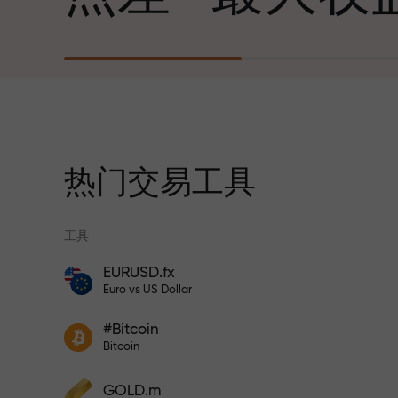
心勃勃的目标
每笔存款
我们提供真实礼物—不是奖金，不是优惠
30%奖金
码。每位InstaForex客户仅需充值账户即
获得iPhone、MacBook或梦想旅行
热门交易工具
交易速度
工具
与赛道速度
EURUSD.fx
风险保险计划补偿您的亏损，并保证6个月
Euro vs US Dollar
内利润增长3倍。放心交易—您的资金受到
交易者奖金
保护！
您的专属礼物
#Bitcoin
参与InstaForex计划，增加利润
Bitcoin
GOLD.m