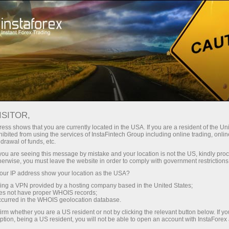
支持
即时开户
交易平台
入金/
初学者
投资者
对于合作伙伴
广告
staFo
ISITOR,
ess shows that you are currently located in the USA. If you are a resident of the Uni
ibited from using the services of InstaFintech Group including online trading, online
drawal of funds, etc.
k you are seeing this message by mistake and your location is not the US, kindly pro
herwise, you must leave the website in order to comply with government restrictions
ur IP address show your location as the USA?
sing a VPN provided by a hosting company based in the United States;
oes not have proper WHOIS records;
occurred in the WHOIS geolocation database.
irm whether you are a US resident or not by clicking the relevant button below. If y
ption, being a US resident, you will not be able to open an account with InstaForex