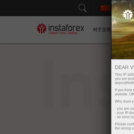
对于交易者
In
DEAR V
Your IP addr
you are proh
deposit/with
If you thin
website. Ot
Why does yo
- you are u
- your IP d
- an error 
Please conf
the wrong o