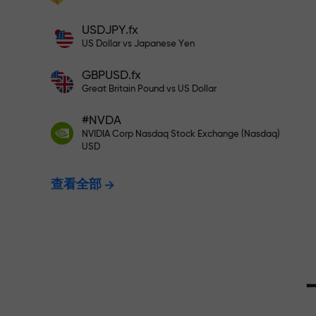
充值$333—选择价值高达$1,500
充值账户—获得比存款大1000倍的奖金。
USDJPY.fx
X1000不是印刷错误。存款越大，倍数越
US Dollar vs Japanese Yen
无风险交易—
高。
GBPUSD.fx
Great Britain Pound vs US Dollar
我们保证您的
#NVDA
NVIDIA Corp Nasdaq Stock Exchange (Nasdaq)
USD
最高X1000
查看全部