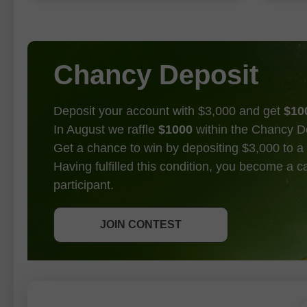
是
Chancy Deposit
Deposit your account with $3,000 and get
$10
In August we raffle
$1000
within the Chancy D
Get a chance to win by depositing $3,000 to a 
Having fulfilled this condition, you become a 
participant.
GET BONUS
JOIN CONTEST
JOIN CONTEST
JOIN CONTEST