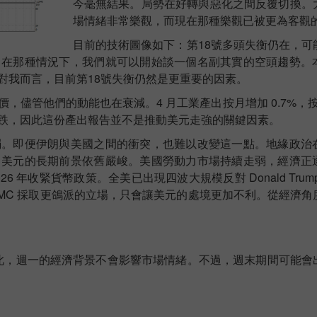
今毫無結果。局勢在好轉與惡化之間反覆切換。
場情緒非常樂觀，而現在那種樂觀已被更為客觀
目前的技術圖像如下：第18號多頭失衡仍在，可
，在那種情況下，我們就可以開始談一個名副其實的空頭趨勢。
對我而言，目前第18號失衡仍然是更重要的因素。
儘管他們的動能也在衰減。4 月工業產出按月增加 0.7%，按年
跌，因此這份產出報告並不是推動美元走強的關鍵因素。
弱。即便伊朗與美國之間的衝突，也難以改變這一點。地緣政治
，美元的長期前景依舊嚴峻。美國勞動力市場持續走弱，經濟正
6 年收緊貨幣政策。全美已出現四波大規模反對 Donald Tru
sh 領導的 FOMC 採取更鴿派的立場，只會讓美元的處境更加不利。從經
。因此，週一的經濟背景不會影響市場情緒。不過，週末期間可能