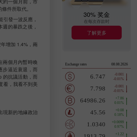
大約一個月前，市
的條件所取代。
30% 奖金
能引發一波反應，
在每次存款时
本週的暴跌之後，
了解更多
增加 1.4%，兩
在兩個月內暫時喚
逐步逼近衰退，而
mp 的抗議活動，而
濟角度看，我看不到美
會出現新的地緣政治