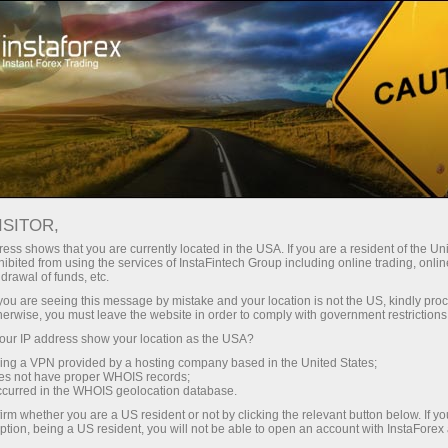
支持
即时开户
交易平台
入金/
初学者
投资者
对于合作伙伴
广告
ISITOR,
ess shows that you are currently located in the USA. If you are a resident of the Uni
ibited from using the services of InstaFintech Group including online trading, online
GBP/USD – 聰明資金分析：英鎊兌美元走弱
drawal of funds, etc.
k you are seeing this message by mistake and your location is not the US, kindly pro
herwise, you must leave the website in order to comply with government restrictions
De
ur IP address show your location as the USA?
sing a VPN provided by a hosting company based in the United States;
oes not have proper WHOIS records;
occurred in the WHOIS geolocation database.
irm whether you are a US resident or not by clicking the relevant button below. If y
ption, being a US resident, you will not be able to open an account with InstaForex