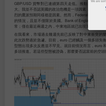
We are sorr
GBP/USD 貨幣對已連續第四天走低。推動英鎊下
大。我並不否認英國的政治危機是一項因素，中東戰事可能升
烈的鷹派預期同樣都是因素。然而，Federal Res
的情況，且並不僅限於美國。Bank of England 
常；僅在最近兩週之內，中東地區就已出現至少四次可
在我看來，市場過去幾週先前已反映了對中東衝突的
此次跌勢過於急遽。目前，euro 已經觸及一個多頭
型態出現多次反應並不罕見。就目前情況而言，euro
多頭推進。若這些型態被證偽，那麼要否認當前的空頭