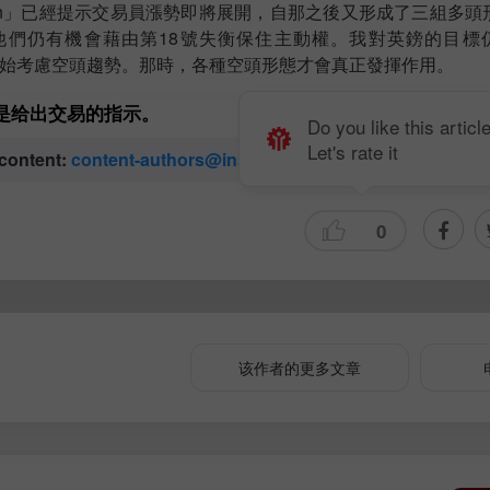
Pattern」已經提示交易員漲勢即將展開，自那之後又形成了三組多
仍有機會藉由第18號失衡保住主動權。我對英鎊的目標仍是 
會開始考慮空頭趨勢。那時，各種空頭形態才會真正發揮作用。
是给出交易的指示。
Do you like this articl
Let's rate it
 content:
content-authors@instaforex.com
0
该作者的更多文章