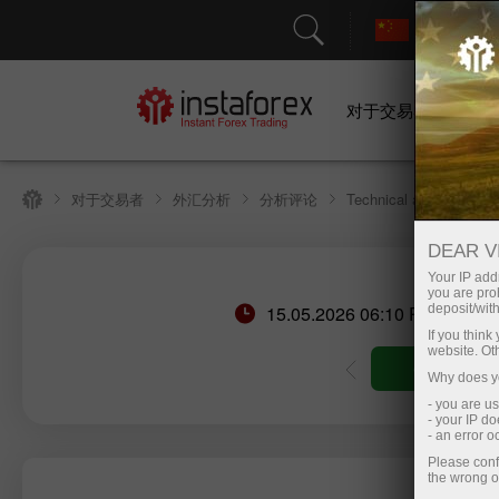
对于交易者
对于交易者
外汇分析
分析评论
Technical analysis
DEAR V
Your IP addr
you are proh
15.05.2026 06:10 PM
deposit/with
If you thin
website. Ot
trading account
Open demo account
Why does yo
- you are u
- your IP d
- an error 
Please conf
the wrong o