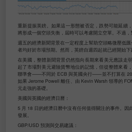
重新提振英鎊。如果這一形態被否定，跌勢可能延續
將形成一個空頭失衡，屆時可以考慮開立空單。不過，
週五的經濟新聞背景在一定程度上幫助空頭略微壓低匯價，
者均好於市場預期。然而，英鎊自週四起就已經開始下
在美國，整體新聞背景仍然指向長期來看美元應該走
起了市場對美元避險貨幣地位的記憶，但從整體來看
聯準會——不同於 ECB 與英國央行——並不打算在 202
如果 Jerome Powell 離任、由 Kevin War
元走強的基礎。
美國與英國的經濟日曆：
5 月 18 日的經濟日曆中沒有任何值得關注的事件
發展。
GBP/USD 預測與交易建議：