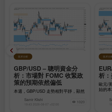
技术分析
技术分
GBP/USD – 聰明資金分
EUR
在
析：市場對 FOMC 收緊政
析：
策的預期依然偏低
歐元/美
始的本
本週，GBP/USD 走勢相對平靜，顯然
移，多
是在等待最重要的數據，而這些數據已
為此，
Samir Klishi
S
在今日公布。這些報告實際上為
1020
完
17（be
19:43 2026-08-07 +02:00
1
「FOMC 是否會在 9 月升息」的爭論
至
這或許
畫上了句號。