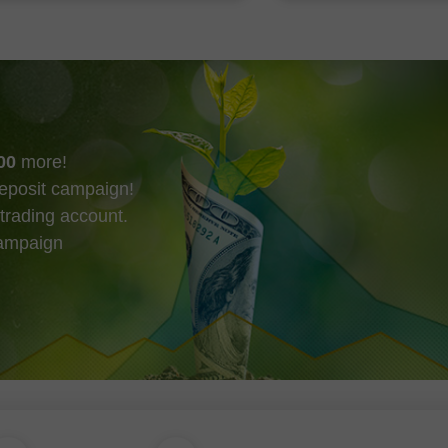
市場的短期走勢。
00
more!
eposit campaign!
trading account.
campaign