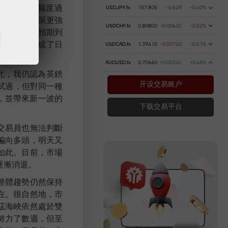
250 點，幅度過
USDJPY.fx
157.805
-0.629
-0.40%
ve 貨幣政策更強
USDCHF.fx
0.80800
-0.00420
-0.52%
所有專家早已預期到
的政治危機幾乎成了日
USDCAD.fx
1.39410
-0.00720
-0.51%
AUDUSD.fx
0.70660
+0.00340
+0.48%
此，我仍認為英鎊
測試過，但對同一種
开设交易账户
，並帶來新一波的
下载交易平台
交易員也無法判斷
偏向多頭，明天又
如此。目前，市場
逐漸消退。
整體趨勢仍然保持
在。很自然地，市
茲海峽依然處於雙
努力了數週，但至