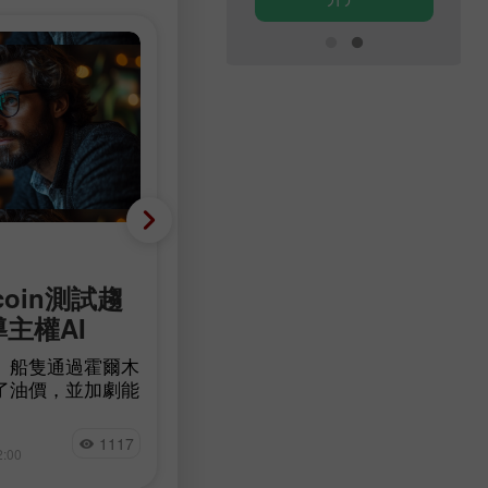
基础分析
coin測試趨
減少 23,000 人，而非增
導主權AI
90,000 人：美國勞動市
意外轉為負成長
」船隻通過霍爾木
了油價，並加劇能
根據 Bureau of Labor Statistics 的
確定性。比特幣在
據，美國非農就業人數在7月減少了
量 BTC 流入交
Jakub Novak
23,000人，而經濟學家原本預期的
1117
9
測試一條長期下降
2:00
15:17 2026-08-07 +02:00
落在83,000至97,500人之間。失業
可能左右加密貨幣
降至4.1%，低於預期的4.2%，失業