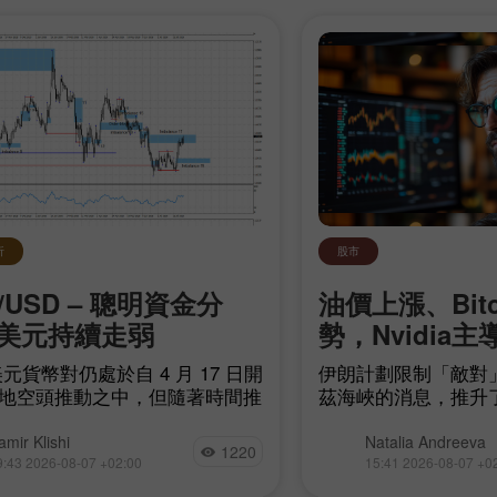
析
股市
/USD – 聰明資金分
油價上漲、Bit
美元持續走弱
勢，Nvidia主
元貨幣對仍處於自 4 月 17 日開
伊朗計劃限制「敵對
地空頭推動之中，但隨著時間推
茲海峽的消息，推升
頭距離建立自身趨勢愈來愈近。
源領域的地緣政治不
他們只需令空頭失衡
現貨成交量極低、且大
amir Klishi
Natalia Andreeva
1220
arish imbalance 17）失效，而
易所的情況下，再度
9:43 2026-08-07 +02:00
15:41 2026-08-07 +0
最快在今天就可能發生。
趨勢線，而這些動向