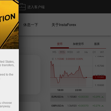
出金
进入客户端
系列
休息一下
关于InstaForex
货币
加密货币
股票
M5
M15
M30
H1
H4
D1
W1
C
1
.
1
5
5
8
0
0
.
0
0
0
0
0
0
.
0
0
%
ted States,
 transfers,
ceed to the
.
posit money
Money withdrawal
EURUSD.fx
1.15580
+0.00330
+0.29%
ou choose
 anyway.
GBPUSD.fx
1.34920
+0.00370
+0.27%