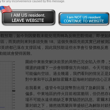
y for any inconvenience caused by this message.
跌的原因並不難找，但我仍然認為，在不到四個完整交易日內下跌 
級也是一項因素，美國的高通膨以及市場對 Federal Reser
erve 迄今尚未釋放任何可能收緊政策的明確訊號。通膨走高幾乎是
和 ECB 都已準備在下一次會議上升息。過去 10–15 年間，英國
能升級的局勢。
樂觀預期，如今則因樂觀未能兌現而轉為反映悲觀情緒。即便如
失衡區，而英鎊則來到多頭失衡 18。這個失衡區先前其實已經被
 和英鎊都已落在支撐區域，因此我預期這些水準會引發價格反應
動能就會變得困難。
圍繞中東衝突解決前景的局勢已完全陷入停滯，
擺盪的鐘擺下一步會朝哪個方向傾斜。今天可能
可能偏向空頭。過去幾週，我們看到的情況正是
對中東和平以及解除霍爾木茲海峽封鎖的信心正
在我看來，儘管今年該貨幣對出現了急劇回落，
偏多。中東地區的停火目前相當脆弱，但仍然存
場不可能永遠依賴缺乏事實驗證的訊息。霍爾木
重封鎖之下，雖然德黑蘭與華盛頓已為解除封鎖