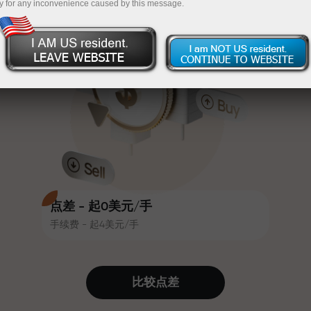
y for any inconvenience caused by this message.
吸引力。每位InstaForex客户在入金
InstaForex
充值$333—选择价值高达$1,500的礼物
时可获得高达30%的奖金，并享受
其他促销活动和优惠
无风险交易—
我们保证您的利润
赛道速度与交易速度共享相同价值
最高X1000奖金—市场上最大倍数
观。Ales Loprais将刺激与纪律元素
带入交易世界，作为InstaForex合作
伙伴，激励客户实现雄心勃勃的目
标
点差 - 起0美元/手
手续费 - 起4美元/手
我们提供真实礼物—不是奖金，不是
优惠码。每位InstaForex客户仅需充
值账户即可获得iPhone、MacBook
比较点差
或梦想旅行