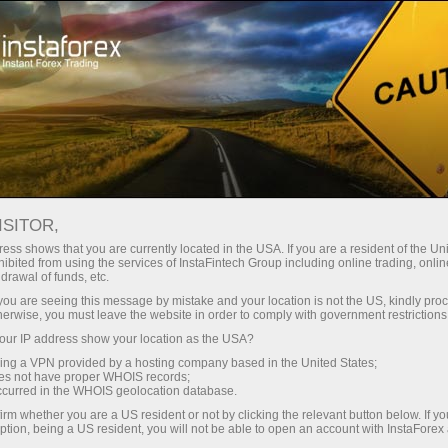
最低
点差—最大收益
ISITOR,
ess shows that you are currently located in the USA. If you are a resident of the Uni
每笔存款
ibited from using the services of InstaFintech Group including online trading, online
通过InstaForex获得真正竞争力的机
drawal of funds, etc.
会：最高1:5000杠杆，市场上最佳
30%奖金
k you are seeing this message by mistake and your location is not the US, kindly pro
点差和手续费，以及股票和指数交
herwise, you must leave the website in order to comply with government restrictions
易的优惠条件
ur IP address show your location as the USA?
交易速度
sing a VPN provided by a hosting company based in the United States;
oes not have proper WHOIS records;
与赛道速度
occurred in the WHOIS geolocation database.
irm whether you are a US resident or not by clicking the relevant button below. If y
ption, being a US resident, you will not be able to open an account with InstaForex
您的专属礼物大奖
我们开发了奖金系统，使交易更具