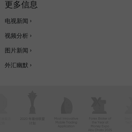
更多信息
电视新闻 ›
视频分析 ›
图片新闻 ›
外汇幽默 ›
Most Innovative
Forex Broker of
Best
年亚洲最活
2020 年最佳联盟
Mobile Trading
the Year at
Tec
纪商
计划
Application
Money Expo
Abu Dhabi 2025