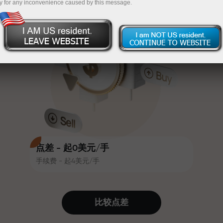
y for any inconvenience caused by this message.
吸引力。每位InstaForex客户在入金
InstaForex
充值$333—选择价值高达$1,500的礼物
时可获得高达30%的奖金，并享受
其他促销活动和优惠
无风险交易—
我们保证您的利润
赛道速度与交易速度共享相同价值
最高X1000奖金—市场上最大倍数
观。Ales Loprais将刺激与纪律元素
带入交易世界，作为InstaForex合作
伙伴，激励客户实现雄心勃勃的目
标
点差 - 起0美元/手
手续费 - 起4美元/手
我们提供真实礼物—不是奖金，不是
优惠码。每位InstaForex客户仅需充
值账户即可获得iPhone、MacBook
比较点差
或梦想旅行