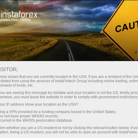
最低
点差—最大收益
ISITOR,
ess shows that you are currently located in the USA. If you are a resident of the Uni
每笔存款
ibited from using the services of InstaFintech Group including online trading, online
通过InstaForex获得真正竞争力的机
drawal of funds, etc.
会：最高1:5000杠杆，市场上最佳
30%奖金
k you are seeing this message by mistake and your location is not the US, kindly pro
点差和手续费，以及股票和指数交
herwise, you must leave the website in order to comply with government restrictions
易的优惠条件
ur IP address show your location as the USA?
交易速度
sing a VPN provided by a hosting company based in the United States;
oes not have proper WHOIS records;
与赛道速度
occurred in the WHOIS geolocation database.
irm whether you are a US resident or not by clicking the relevant button below. If y
ption, being a US resident, you will not be able to open an account with InstaForex
您的专属礼物大奖
我们开发了奖金系统，使交易更具