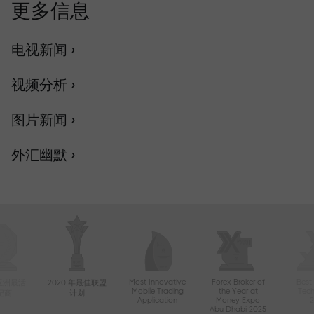
更多信息
电视新闻 ›
视频分析 ›
图片新闻 ›
外汇幽默 ›
Most Innovative
Forex Broker of
Best
年亚洲最活
2020 年最佳联盟
Mobile Trading
the Year at
Tec
纪商
计划
Application
Money Expo
Abu Dhabi 2025