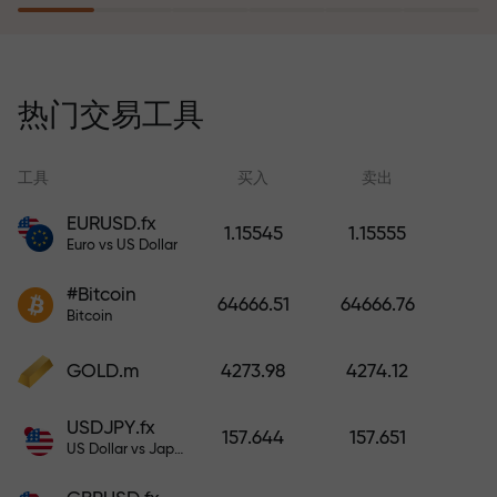
风险保险计划补偿您的亏损，并保
证6个月内利润增长3倍。放心交易—
热门交易工具
您的资金受到保护！
工具
买入
卖出
EURUSD.fx
1.15545
1.15555
Euro vs US Dollar
充值账户—获得比存款大1000倍的
#Bitcoin
奖金。X1000不是印刷错误。存款
64666.51
64666.76
Bitcoin
越大，倍数越高。
GOLD.m
4273.98
4274.12
USDJPY.fx
157.644
157.651
US Dollar vs Japanese Yen