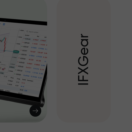
r
a
e
G
X
F
I