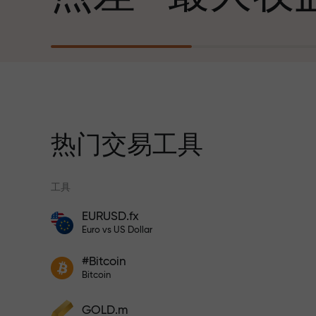
心勃勃的目标
每笔存款
我们提供真实礼物—不是奖金，不是优惠
30%奖金
码。每位InstaForex客户仅需充值账户即
获得iPhone、MacBook或梦想旅行
热门交易工具
交易速度
工具
与赛道速度
EURUSD.fx
风险保险计划补偿您的亏损，并保证6个月
Euro vs US Dollar
内利润增长3倍。放心交易—您的资金受到
交易者奖金
保护！
您的专属礼物
#Bitcoin
参与InstaForex计划，增加利润
Bitcoin
GOLD.m