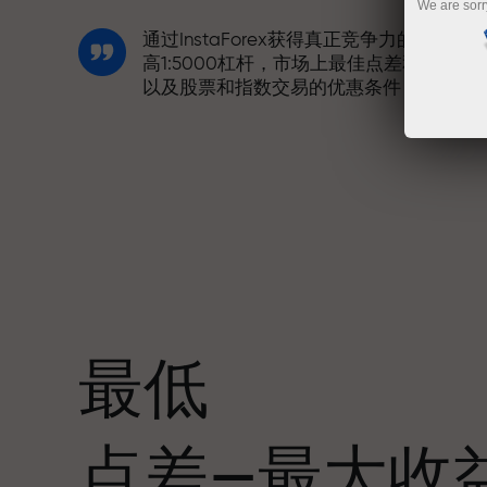
We are sorr
通过InstaForex获得真正竞争力的机会：
高1:5000杠杆，市场上最佳点差和手续费
以及股票和指数交易的优惠条件
我们开发了奖金系统，使交易更具吸引力
每位InstaForex客户在入金时可获得高达
30%的奖金，并享受其他促销活动和优惠
最低
赛道速度与交易速度共享相同价值观。Ale
点差—最大收
Loprais将刺激与纪律元素带入交易世界，
作为InstaForex合作伙伴，激励客户实现