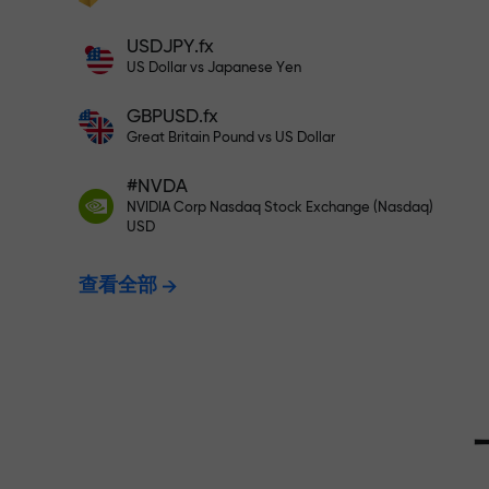
充值$333—选择价值高达$1,500
充值账户—获得比存款大1000倍的奖金。
USDJPY.fx
X1000不是印刷错误。存款越大，倍数越
US Dollar vs Japanese Yen
无风险交易—
高。
GBPUSD.fx
Great Britain Pound vs US Dollar
我们保证您的
#NVDA
NVIDIA Corp Nasdaq Stock Exchange (Nasdaq)
USD
最高X1000
查看全部