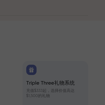
Triple Three礼物系统
交易
货每日预测
充值$333起，选择价值高达
参与In
$1,500的礼物