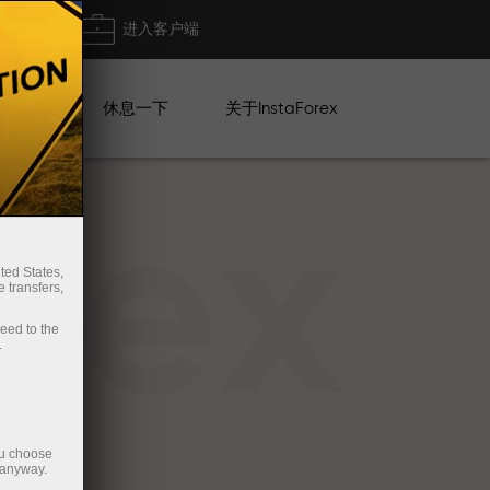
出金
进入客户端
系列
休息一下
关于InstaForex
rex
ted States,
 transfers,
ceed to the
.
ou choose
 anyway.