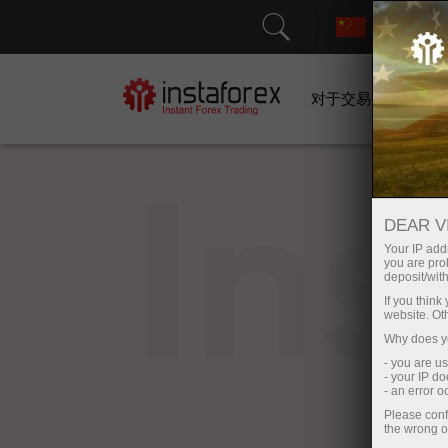
对于交易者
In
DEAR V
Your IP addr
you are proh
deposit/with
If you thin
website. Ot
Why does yo
- you are u
- your IP d
- an error 
Please conf
the wrong o