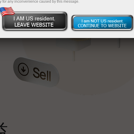
y for any inconvenience caused by this message.
最
，
。
s
益
雄