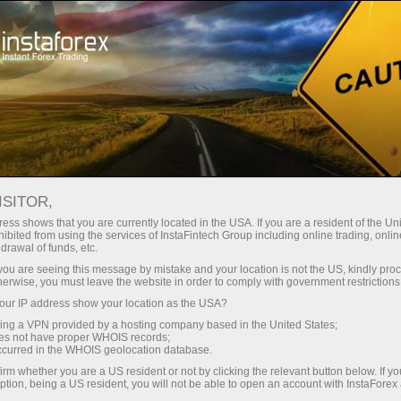
支持
即时开户
交易平台
入金/
初学者
投资者
对于合作伙伴
广告
staFo
ISITOR,
ess shows that you are currently located in the USA. If you are a resident of the Uni
ibited from using the services of InstaFintech Group including online trading, online
drawal of funds, etc.
k you are seeing this message by mistake and your location is not the US, kindly pro
herwise, you must leave the website in order to comply with government restrictions
ur IP address show your location as the USA?
sing a VPN provided by a hosting company based in the United States;
oes not have proper WHOIS records;
occurred in the WHOIS geolocation database.
irm whether you are a US resident or not by clicking the relevant button below. If y
ption, being a US resident, you will not be able to open an account with InstaForex