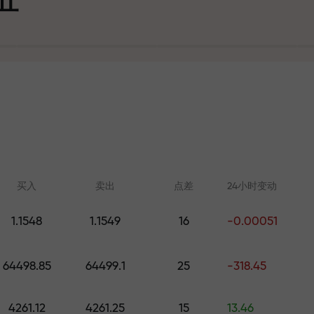
可
买入
卖出
点差
24小时变动
1.1548
1.1549
16
-0.00051
在线学习
FX.CO分析
大奖
64498.85
64499.1
25
-318.45
从零开始学习交易—适合所有水
外汇、加密货币和期
平的课程和网络研讨会
4261.12
4261.25
15
13.46