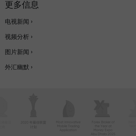
更多信息
电视新闻 ›
视频分析 ›
图片新闻 ›
外汇幽默 ›
Most Innovative
Forex Broker of
Best
年亚洲最活
2020 年最佳联盟
Mobile Trading
the Year at
Tec
纪商
计划
Application
Money Expo
Abu Dhabi 2025