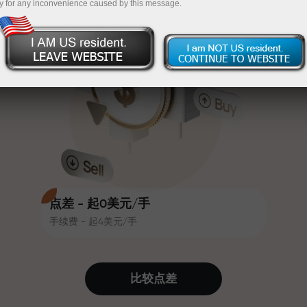
y for any inconvenience caused by this message.
吸引力。每位InstaForex客户在入金
InstaForex
充值$333—选择价值高达$1,500的礼物
时可获得高达30%的奖金，并享受
其他促销活动和优惠
无风险交易—
我们保证您的利润
赛道速度与交易速度共享相同价值
最高X1000奖金—市场上最大倍数
观。Ales Loprais将刺激与纪律元素
带入交易世界，作为InstaForex合作
伙伴，激励客户实现雄心勃勃的目
标
点差 - 起0美元/手
手续费 - 起4美元/手
我们提供真实礼物—不是奖金，不是
优惠码。每位InstaForex客户仅需充
值账户即可获得iPhone、MacBook
比较点差
或梦想旅行