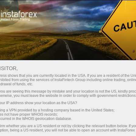
最低
点差—最大收益
ISITOR,
ess shows that you are currently located in the USA. If you are a resident of the Uni
每笔存款
ibited from using the services of InstaFintech Group including online trading, online
通过InstaForex获得真正竞争力的机
drawal of funds, etc.
会：最高1:5000杠杆，市场上最佳
30%奖金
k you are seeing this message by mistake and your location is not the US, kindly pro
点差和手续费，以及股票和指数交
herwise, you must leave the website in order to comply with government restrictions
易的优惠条件
ur IP address show your location as the USA?
交易速度
sing a VPN provided by a hosting company based in the United States;
oes not have proper WHOIS records;
与赛道速度
occurred in the WHOIS geolocation database.
irm whether you are a US resident or not by clicking the relevant button below. If y
ption, being a US resident, you will not be able to open an account with InstaForex
您的专属礼物大奖
我们开发了奖金系统，使交易更具