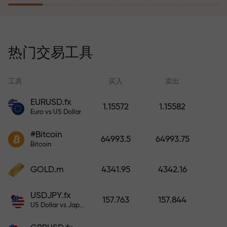
风险保险计划补偿您的亏损，并保
证6个月内利润增长3倍。放心交易—
热门交易工具
您的资金受到保护！
工具
买入
卖出
EURUSD.fx
1.15572
1.15582
Euro vs US Dollar
充值账户—获得比存款大1000倍的
#Bitcoin
奖金。X1000不是印刷错误。存款
64993.5
64993.75
Bitcoin
越大，倍数越高。
GOLD.m
4341.95
4342.16
USDJPY.fx
157.763
157.844
US Dollar vs Japanese Yen