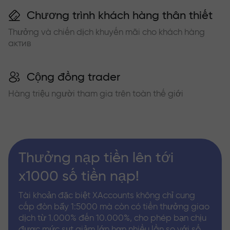
Chương trình khách hàng thân thiết
Thưởng và chiến dịch khuyến mãi cho khách hàng
актив
Cộng đồng trader
Hàng triệu người tham gia trên toàn thế giới
Thưởng nạp tiền lên tới
x1000 số tiền nạp!
Tài khoản đặc biệt XAccounts không chỉ cung
cấp đòn bẩy 1:5000 mà còn có tiền thưởng giao
dịch từ 1.000% đến 10.000%, cho phép bạn chịu
được mức sụt giảm lớn hơn nhiều lần so với số