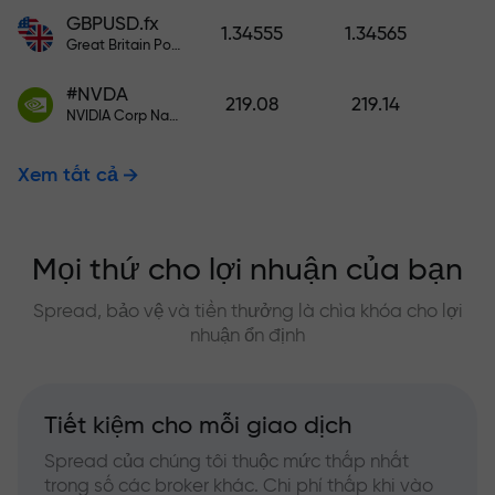
GBPUSD.fx
1.34555
1.34565
Great Britain Pound vs US Dollar
#NVDA
219.08
219.14
NVIDIA Corp Nasdaq Stock Exchange (Nasdaq) USD
Xem tất cả
Mọi thứ cho lợi nhuận của bạn
Spread, bảo vệ và tiền thưởng là chìa khóa cho lợi
nhuận ổn định
Tiết kiệm cho mỗi giao dịch
Spread của chúng tôi thuộc mức thấp nhất
trong số các broker khác. Chi phí thấp khi vào