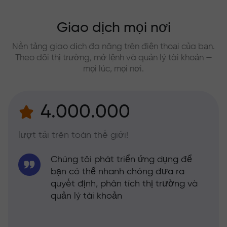
Giao dịch mọi nơi
Nền tảng giao dịch đa năng trên điện thoại của bạn.
Theo dõi thị trường, mở lệnh và quản lý tài khoản —
mọi lúc, mọi nơi.
4.000.000
lượt tải trên toàn thế giới!
Chúng tôi phát triển ứng dụng để
bạn có thể nhanh chóng đưa ra
quyết định, phân tích thị trường và
quản lý tài khoản