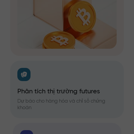
Phân tích thị trường futures
Dự báo cho hàng hóa và chỉ số chứng
khoán