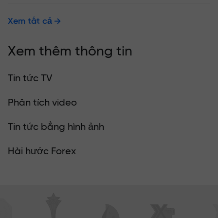
Xem tất cả
Xem thêm thông tin
Tin tức TV
Phân tích video
Tin tức bằng hình ảnh
Hài hước Forex