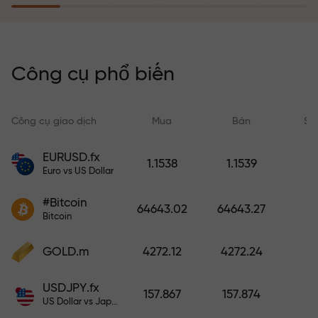
lần nạp tiền.
Chương trình bảo hiểm rủi ro sẽ
hoàn trả thua lỗ và đảm bảo nhân
Công cụ phổ biến
ba lợi nhuận trong vòng 6 tháng.
Giao dịch an tâm — vốn của bạn
được bảo vệ!
Công cụ giao dịch
Mua
Bán
Sp
EURUSD.fx
1.1538
1.1539
Euro vs US Dollar
Nạp tiền và nhận thưởng gấp
1.000 lần số tiền nạp. X1000 không
#Bitcoin
64643.02
64643.27
phải lỗi đánh máy. Số tiền nạp
Bitcoin
càng lớn, hệ số nhân càng cao.
GOLD.m
4272.12
4272.24
USDJPY.fx
157.867
157.874
US Dollar vs Japanese Yen