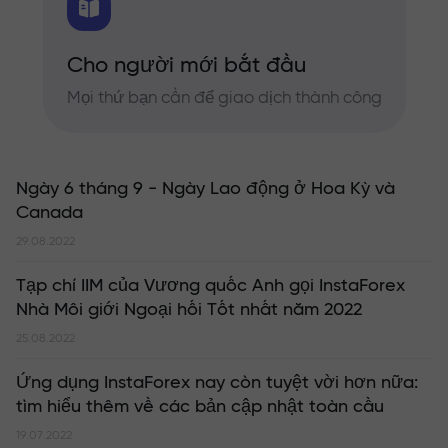
Cho người mới bắt đầu
Mọi thứ bạn cần để giao dịch thành công
Ngày 6 tháng 9 - Ngày Lao động ở Hoa Kỳ và
Canada
29.08.2022
Tạp chí IIM của Vương quốc Anh gọi InstaForex
Nhà Môi giới Ngoại hối Tốt nhất năm 2022
25.08.2022
Ứng dụng InstaForex nay còn tuyệt vời hơn nữa:
tìm hiểu thêm về các bản cập nhật toàn cầu
19.07.2022