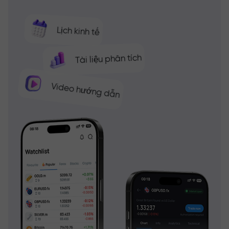
Lịch kinh tế
Tài liệu phân tích
Video hướng dẫn