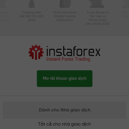
 giới
Chương trình
Most Innovative
Forex Broker of
Best
ng nhất
Liên kết Tốt nhất
Mobile Trading
the Year at
Tec
Á 2020
2020
Application
Money Expo
Abu Dhabi 2025
Mở tài khoản giao dịch
Dành cho Nhà giao dịch
Tất cả cho nhà giao dịch