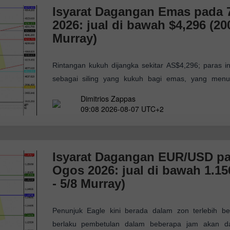
Isyarat Dagangan Emas pada 
2026: jual di bawah $4,296 (20
Murray)
Rintangan kukuh dijangka sekitar AS$4,296; paras in
sebagai siling yang kukuh bagi emas, yang menu
pembetulan teknikal jika harga gagal menembusiny
Dimitrios Zappas
kenaikan harga berterusan, paras
09:08 2026-08-07 UTC+2
Isyarat Dagangan EUR/USD pa
Ogos 2026: jual di bawah 1.1
- 5/8 Murray)
Penunjuk Eagle kini berada dalam zon terlebih beli
berlaku pembetulan dalam beberapa jam akan d