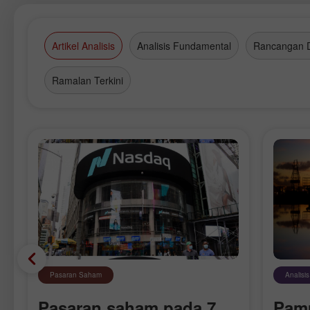
Artikel Analisis
Analisis Fundamental
Rancangan 
Ramalan Terkini
Pasaran Saham
Analisi
Pasaran saham pada 7
Pam