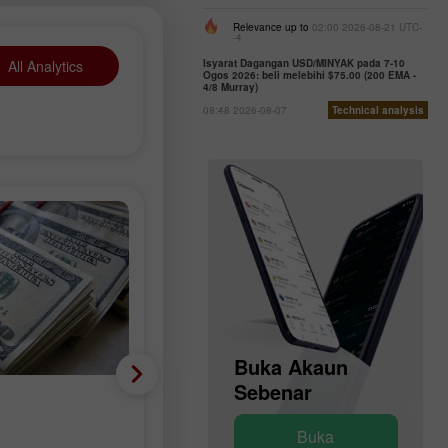
Relevance up to
02:00 2026-08-21 UTC-
-4
All Analytics
Isyarat Dagangan USD/MINYAK pada 7-10
Ogos 2026: beli melebihi $75.00 (200 EMA -
4/8 Murray)
08:48 2026-08-07
Technical analysis
Buka Akaun
Buka Akaun
Demo
Sebenar
Mata wang Krypto
Buka
Buka
Cadangan Dagangan