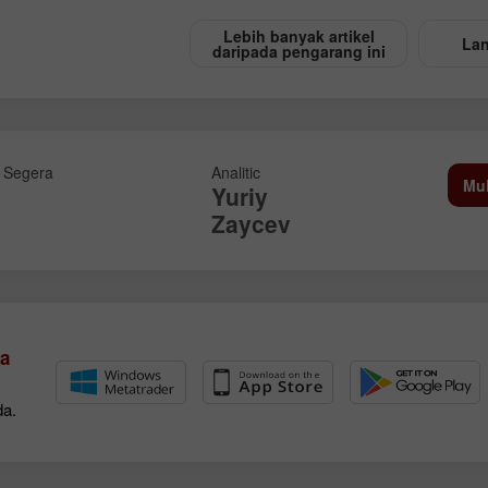
Lebih banyak artikel
Lan
daripada pengarang ini
Segera
Analitic
Mu
Yuriy
Zaycev
a
da.