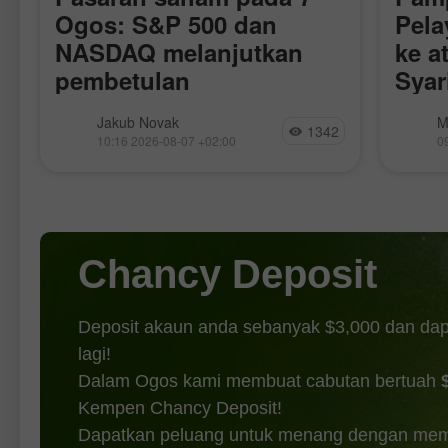
S
Ogos: S&P 500 dan
Pela
NASDAQ melanjutkan
ke a
pembetulan
Syar
Perj
r
Semalam, pasaran saham ditutup lebih
Harga 
Jakub Novak
M
Aka
1342
rendah. Indeks S&P 500 susut 1.01%,
lapora
10:16 2026-08-07 +02:00
0
manakala Indeks Nasdaq-100 turun
Republ
0.06%. Purata Perindustrian Dow
serang
Jones susut 0.85%. Hari ini, niaga
bermus
hadapan Indeks S&P 500 hampir
Perger
(penan
Chancy Deposit
Deposit akaun anda sebanyak $3,000 dan da
lagi!
Dalam Ogos kami membuat cabutan bertuah
Kempen Chancy Deposit!
Dapatkan peluang untuk menang dengan mem