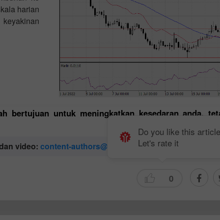
kala harian
 keyakinan
lah bertujuan untuk meningkatkan kesedaran anda, tet
Do you like this articl
Let's rate it
 dan video:
content-authors@instaforex.com
0