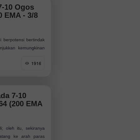
7-10 Ogos
0 EMA - 3/8
i berpotensi bertindak
njukkan kemungkinan
a. Sekiranya momentum
1916
da 7-10
564 (200 EMA
; oleh itu, sekiranya
atang ke arah paras