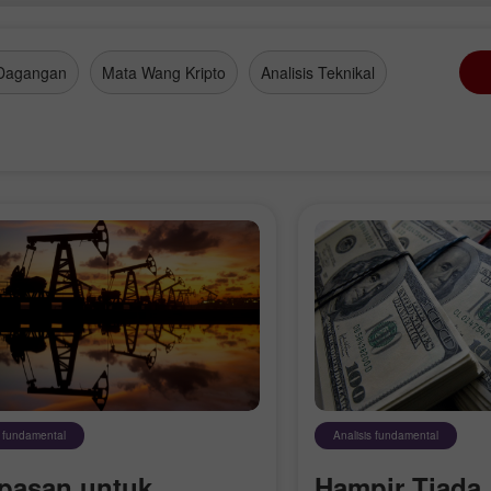
Dagangan
Mata Wang Kripto
Analisis Teknikal
Buka Akaun
Buka Akaun
Demo
Sebenar
s fundamental
Analisis fundamental
Buka
Buka
pasan untuk
Hampir Tiada