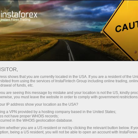
embukaan akaun segera
Platform dagangan
tuk Pedagang
Untuk Rakan
Untuk Pelabur
Kemp
Baru
Niaga
cal analysis
ISITOR,
ess shows that you are currently located in the USA. If you are a resident of the Uni
ibited from using the services of InstaFintech Group including online trading, online
Ramalan untuk EUR/USD pada 20 Julai 2022
drawal of funds, etc.
k you are seeing this message by mistake and your location is not the US, kindly pro
herwise, you must leave the website in order to comply with government restrictions
Deposit
ur IP address show your location as the USA?
sing a VPN provided by a hosting company based in the United States;
oes not have proper WHOIS records;
occurred in the WHOIS geolocation database.
irm whether you are a US resident or not by clicking the relevant button below. If y
ption, being a US resident, you will not be able to open an account with InstaForex