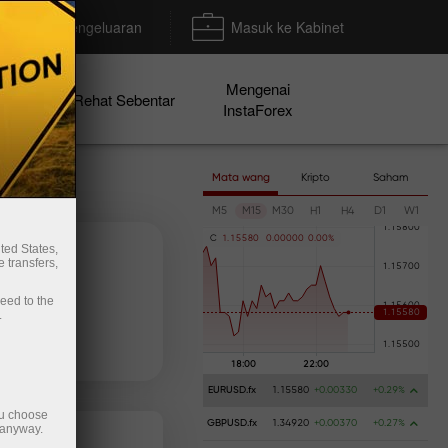
Deposit/Pengeluaran
Masuk ke Kabinet
Mengenai
en
Rehat Sebentar
InstaForex
Mata wang
Kripto
Saham
M5
M15
M30
H1
H4
D1
W1
C
1
.
1
5
5
8
0
0
.
0
0
0
0
0
0
.
0
0
%
ted States,
 transfers,
ceed to the
.
 wang
Pengeluaran wang
EURUSD.fx
1.15580
+0.00330
+0.29%
ou choose
GBPUSD.fx
1.34920
+0.00370
+0.27%
 anyway.