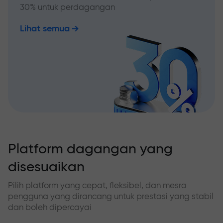
30% untuk perdagangan
Lihat semua
Platform dagangan yang
disesuaikan
Pilih platform yang cepat, fleksibel, dan mesra
pengguna yang dirancang untuk prestasi yang stabil
dan boleh dipercayai