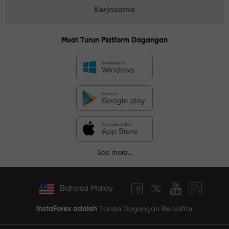
Kerjasama
Muat Turun Platform Dagangan
See more...
Bahasa Malay
InstaForex adalah
Tanda Dagangan Berdaftar