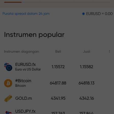
hanya dengan membuat deposit.
EURUSD = 0.00001
GBP
Purata spread dalam 24 jam
Program insurans risiko
mengembalikan kerugian anda
dan menjamin penggandaan
Instrumen popular
keuntungan dalam tempoh 6
bulan. Berdagang dengan penuh
ketenangan — modal anda
Instrumen dagangan
Beli
Jual
Sp
dilindungi!
Depositkan dana dan terima
EURUSD.fx
1.15572
1.15582
bonus 1,000 kali ganda daripada
Euro vs US Dollar
deposit anda. X1000 bukan
#Bitcoin
kesilapan. Semakin besar deposit,
64817.88
64818.13
Bitcoin
semakin tinggi penggandanya.
GOLD.m
4341.95
4342.16
USDJPY.fx
157.763
157.844