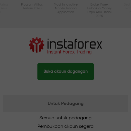
Paling
Program Afiliasi
Most Innovative
Broker Forex
Best
i Asia
Terbaik 2020
Mobile Trading
Terbaik di Money
Tec
20
Application
Expo Abu Dhabi
2025
Buka akaun dagangan
Untuk Pedagang
Semua untuk pedagang
Pembukaan akaun segera