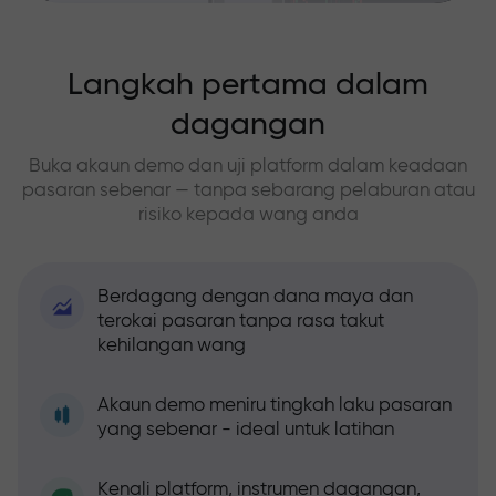
Langkah pertama dalam
dagangan
Buka akaun demo dan uji platform dalam keadaan
pasaran sebenar — tanpa sebarang pelaburan atau
risiko kepada wang anda
Berdagang dengan dana maya dan
terokai pasaran tanpa rasa takut
kehilangan wang
Akaun demo meniru tingkah laku pasaran
yang sebenar - ideal untuk latihan
Kenali platform, instrumen dagangan,