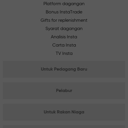
Platform dagangan
Bonus InstaTrade
Gifts for replenishment
Syarat dagangan
Analisis Insta
Carta Insta
TV Insta
Untuk Pedagang Baru
Pelabur
Untuk Rakan Niaga