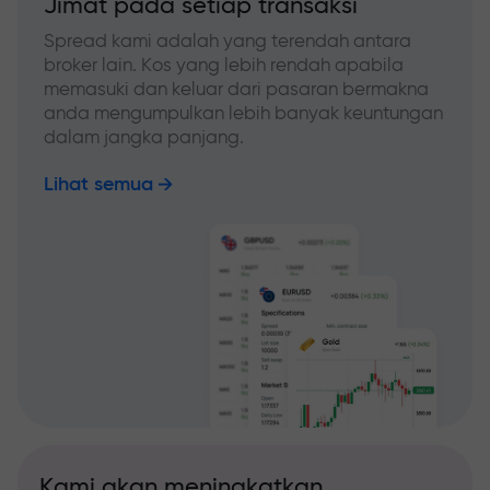
Jimat pada setiap transaksi
Spread kami adalah yang terendah antara
broker lain. Kos yang lebih rendah apabila
memasuki dan keluar dari pasaran bermakna
anda mengumpulkan lebih banyak keuntungan
dalam jangka panjang.
Lihat semua
Kami akan meningkatkan