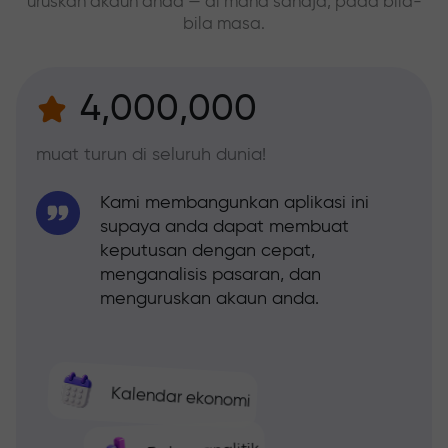
uruskan akaun anda — di mana sahaja, pada bila-
bila masa.
4,000,000
muat turun di seluruh dunia!
Kami membangunkan aplikasi ini
supaya anda dapat membuat
keputusan dengan cepat,
menganalisis pasaran, dan
menguruskan akaun anda.
Kalendar ekonomi