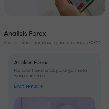
Analisis Forex
Analisis terbaik dan ulasan pasaran dengan FX.CO
Analisis Forex
Ramalan harian untuk pasangan mata
wang dan emas
Lihat semua