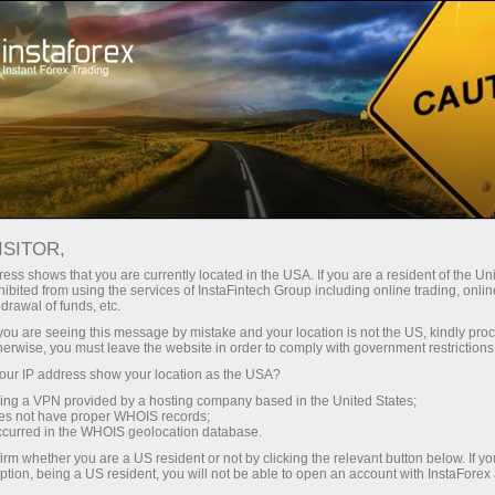
Spread kecil
— keuntungan besar
ISITOR,
ess shows that you are currently located in the USA. If you are a resident of the Uni
Bonus 30%
ibited from using the services of InstaFintech Group including online trading, online
Dengan InstaForex, anda
drawal of funds, etc.
memperoleh akses kepada
untuk setiap deposit
k you are seeing this message by mistake and your location is not the US, kindly pro
peluang yang sangat kompetitif:
herwise, you must leave the website in order to comply with government restrictions
leverage sehingga 1:5000, spread
ur IP address show your location as the USA?
Kelajuan dalam dagangan dan di
yang rendah, serta komisen
sing a VPN provided by a hosting company based in the United States;
terendah di pasaran, bersama
oes not have proper WHOIS records;
jalan raya
occurred in the WHOIS geolocation database.
syarat yang menguntungkan untuk
irm whether you are a US resident or not by clicking the relevant button below. If y
dagangan saham dan indeks.
ption, being a US resident, you will not be able to open an account with InstaForex
Hadiah lumayan peribadi anda
Kami telah membangunkan sistem