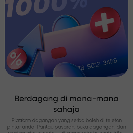
Berdagang di mana-mana
sahaja
Platform dagangan yang serba boleh di telefon
pintar anda. Pantau pasaran, buka dagangan, dan