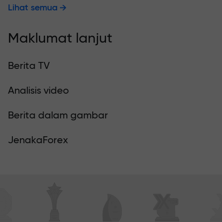
Lihat semua
Maklumat lanjut
Berita TV
Analisis video
Berita dalam gambar
JenakaForex