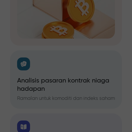
Analisis pasaran kontrak niaga
hadapan
Ramalan untuk komoditi dan indeks saham