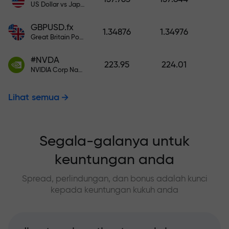
US Dollar vs Japanese Yen
GBPUSD.fx
1.34876
1.34976
Great Britain Pound vs US Dollar
#NVDA
223.95
224.01
NVIDIA Corp Nasdaq Stock Exchange (Nasdaq) USD
Lihat semua
Segala-galanya untuk
keuntungan anda
Spread, perlindungan, dan bonus adalah kunci
kepada keuntungan kukuh anda