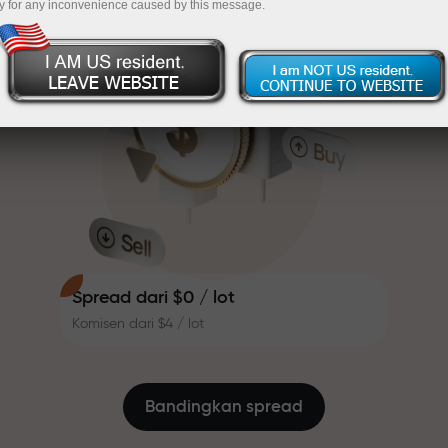
y for any inconvenience caused by this message.
bonus yang menjadikan
InstaForex
Depositkan akaun anda dengan $333 — pilih
dagangan lebih menarik. Setiap
pelanggan InstaForex boleh
hadiah bernilai hingga $1,500
menerima bonus sehingga 30%
Berdagang tanpa risiko — kami
pada deposit mereka dan
menjamin keuntungan anda
memanfaatkan promosi dan
tawaran istimewa yang lain.
Kelajuan trek laluan dan kelajuan
Bonus sehingga X1000 — pengganda
dagangan mempunyai nilai yang
terbesar di pasaran
sama. Aleš Loprais membawa
elemen pemanduan dan disiplin
ke dalam dunia dagangan,
bertindak sebagai rakan niaga
Spread dari $0 / lot
yang memberi inspirasi kepada
Komisen dari $4 / lot
pelanggan untuk mencapai
matlamat yang bercita-cita
Kami memberikan hadiah
tinggi.
sebenar, bukan bonus atau kod
promosi. Setiap pelanggan
Bandingkan spread
InstaForex diberikan iPhone,
MacBook, atau percutian impian