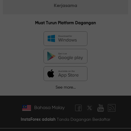
Kerjasama
Muat Turun Platform Dagangan
See more...
Bahasa Malay
InstaForex adalah
Tanda Dagangan Berdaftar