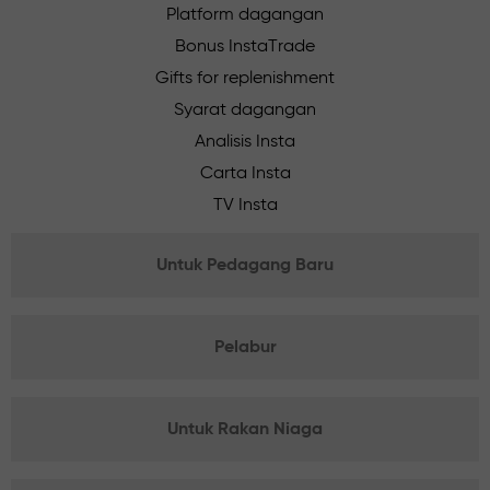
Platform dagangan
Bonus InstaTrade
Gifts for replenishment
Syarat dagangan
Analisis Insta
Carta Insta
TV Insta
Untuk Pedagang Baru
Pelabur
Untuk Rakan Niaga