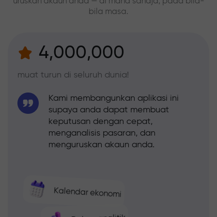
uruskan akaun anda — di mana sahaja, pada bila-
bila masa.
4,000,000
muat turun di seluruh dunia!
Kami membangunkan aplikasi ini
supaya anda dapat membuat
keputusan dengan cepat,
menganalisis pasaran, dan
menguruskan akaun anda.
Kalendar ekonomi