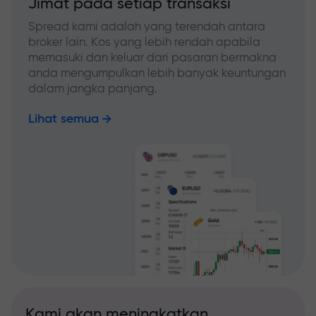
Jimat pada setiap transaksi
Spread kami adalah yang terendah antara
broker lain. Kos yang lebih rendah apabila
memasuki dan keluar dari pasaran bermakna
anda mengumpulkan lebih banyak keuntungan
dalam jangka panjang.
Lihat semua
Kami akan meningkatkan