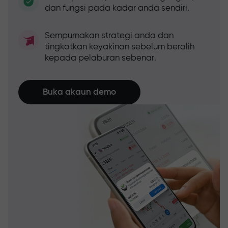
dan fungsi pada kadar anda sendiri.
Sempurnakan strategi anda dan
tingkatkan keyakinan sebelum beralih
kepada pelaburan sebenar.
Buka akaun demo