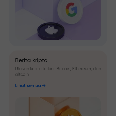
Berita kripto
Ulasan kripto terkini: Bitcoin, Ethereum, dan
altcoin
Lihat semua