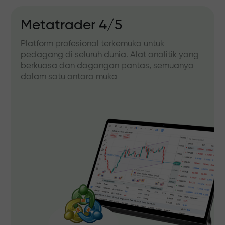
Metatrader 4/5
Platform profesional terkemuka untuk
pedagang di seluruh dunia. Alat analitik yang
berkuasa dan dagangan pantas, semuanya
dalam satu antara muka