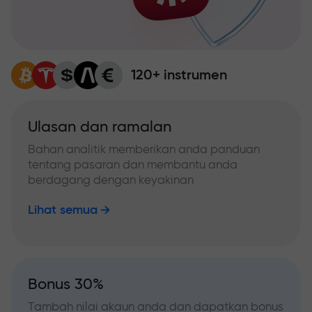
120+ instrumen
Ulasan dan ramalan
Bahan analitik memberikan anda panduan
tentang pasaran dan membantu anda
berdagang dengan keyakinan
Lihat semua
Bonus 30%
Tambah nilai akaun anda dan dapatkan bonus