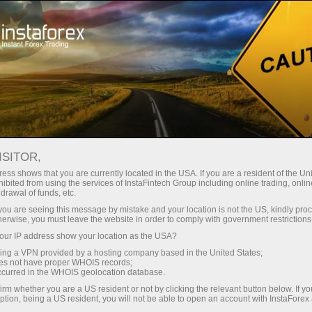
Spread kecil
— keuntungan besar
ISITOR,
ess shows that you are currently located in the USA. If you are a resident of the Uni
Bonus 30%
ibited from using the services of InstaFintech Group including online trading, online
Dengan InstaForex, anda
drawal of funds, etc.
memperoleh akses kepada
untuk setiap deposit
k you are seeing this message by mistake and your location is not the US, kindly pro
peluang yang sangat kompetitif:
herwise, you must leave the website in order to comply with government restrictions
leverage sehingga 1:5000, spread
ur IP address show your location as the USA?
Kelajuan dalam dagangan dan di
yang rendah, serta komisen
sing a VPN provided by a hosting company based in the United States;
terendah di pasaran, bersama
oes not have proper WHOIS records;
jalan raya
occurred in the WHOIS geolocation database.
syarat yang menguntungkan untuk
irm whether you are a US resident or not by clicking the relevant button below. If y
dagangan saham dan indeks.
ption, being a US resident, you will not be able to open an account with InstaForex
Hadiah lumayan peribadi anda
Kami telah membangunkan sistem