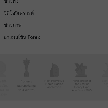
ข่าวทีวี
วิดีโอวิเคราะห์
ข่าวภาพ
อารมณ์ขัน Forex
Most Innovative
Forex Broker of
Best
์ที่มี
โปรแกรม
Mobile Trading
the Year at
Tec
ื่อนไหว
พันธมิตรที่ดีที่สุด
Application
Money Expo
ในเอเชีย
ประจำปี 2020
Abu Dhabi 2025
ี 2020