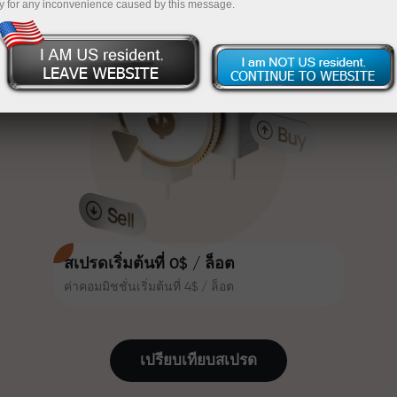
y for any inconvenience caused by this message.
เทรดน่าสนใจยิ่งขึ้น ลูกค้า
InstaForex
ฝากเงินจำนวน $333 — เลือกของขวัญมูลค่าสูงสุด
InstaForex ทุกคนสามารถรับโบนัส
สูงสุด 30% จากยอดฝาก และใช้
$1,500
ประโยชน์จากโปรโมชั่นและข้อเสนอ
เทรดแบบไร้ความเสี่ยง — เรารับประกัน
พิเศษอื่น ๆ
กำไรของคุณ
ความเร็วในสนามแข่งและความเร็ว
โบนัสสูงสุด X1000 — ตัวคูณที่ใหญ่ที่สุด
ในการเทรดมีคุณค่าเดียวกัน Aleš
ในตลาด
Loprais นำความมุ่งมั่นและวินัยเข้าสู่
โลกของการเทรด ในฐานะพันธมิตรที่
สร้างแรงบันดาลใจให้ลูกค้าบรรลุเป้า
หมายที่ทะเยอทะยาน
สเปรดเริ่มต้นที่ 0$ / ล็อต
ค่าคอมมิชชั่นเริ่มต้นที่ 4$ / ล็อต
เราแจกของขวัญจริง ไม่ใช่โบนัสหรือ
โค้ดโปรโมชั่น ลูกค้า InstaForex ทุก
คนสามารถรับ iPhone, MacBook
เปรียบเทียบสเปรด
หรือทริปในฝัน เพียงแค่ฝากเงิน