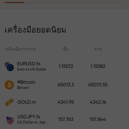
โปรแกรมประกันความเสี่ยงจะชดเชย
การขาดทุนและรับประกันกำไรเพิ่ม
เครื่องมือยอดนิยม
สามเท่าภายใน 6 เดือน เทรดอย่าง
มั่นใจ — เงินทุนของคุณได้รับการ
ปกป้อง!
เครื่องมือการเทรด
ซื้อ
ขาย
สเ
EURUSD.fx
1.15572
1.15582
Euro vs US Dollar
ฝากเงินและรับโบนัสมากกว่ายอด
ฝาก 1,000 เท่า X1000 ไม่ใช่การพิมพ์
#Bitcoin
65013.3
65013.55
ผิด ยิ่งฝากมาก ตัวคูณยิ่งสูง
Bitcoin
GOLD.m
4341.95
4342.16
USDJPY.fx
157.763
157.844
US Dollar vs Japanese Yen