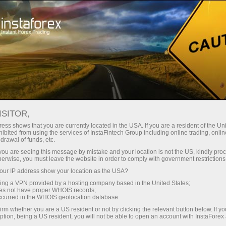
สเปรดต่ำมาก — กำไรสูง
ISITOR,
ess shows that you are currently located in the USA. If you are a resident of the Uni
โบนัส 30%
ibited from using the services of InstaFintech Group including online trading, online
กับ InstaForex คุณจะได้รับเงื่อนไขที่
drawal of funds, etc.
แข่งขันได้อย่างแท้จริง: เลเวอเรจ
สำหรับทุกการฝาก
k you are seeing this message by mistake and your location is not the US, kindly pro
สูงสุด 1:5000 สเปรดและค่า
herwise, you must leave the website in order to comply with government restrictions
คอมมิชชั่นที่ดีที่สุดในตลาด รวมถึง
ur IP address show your location as the USA?
ความเร็ว
เงื่อนไขที่เหมาะสมสำหรับการเทรด
sing a VPN provided by a hosting company based in the United States;
หุ้นและดัชนี
oes not have proper WHOIS records;
ในการเทรดและบนทางหลวง
occurred in the WHOIS geolocation database.
irm whether you are a US resident or not by clicking the relevant button below. If y
ption, being a US resident, you will not be able to open an account with InstaForex
แจ็กพอตของขวัญส่วนตัวของคุณ
เราได้พัฒนาระบบโบนัสที่ทำให้การ