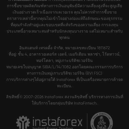
การซื้อขายผลิตภัณฑ์ทางการเงินอนุพันธ์มีความเสี่ยงสูงที่จะสูญเสีย
เงินอย่างรวดเร็วเนื่องจากเลเวอเรจ คุณไม่ควรทำการซื้อขาย
ตราสารเหล่านี้หากคุณไม่เข้าใจอย่างถ่องแท้ถึงลักษณะของธุรกรรม
ที่คุณกำลังทำอยู่และขอบเขตที่แท้จริงของความเสี่ยง การลงทุน
ประเภทนี้อาจเหมาะสมสำหรับนักลงทุนบางราย แต่ไม่เหมาะสำหรับ
ทุกคน
อินสแตนท์ เทรดดิ้ง จำกัด, หมายเลขทะเบียน 1811672
ที่อยู่: ชั้น 4, อาคารวอเตอร์ส เอดจ์, เมอริเดียน พลาซ่า, โร้ดทาวน์,
ทอร์โตลา, หมู่เกาะบริติชเวอร์จิน
หมายเลขใบอนุญาต SIBA/L/14/1082 ออกโดยคณะกรรมการบริการ
ทางการเงินหมู่เกาะบริติชเวอร์จิน (BVI FSC)
การบริการต่างๆได้อยู่ภายใต้ InstaForex ที่เป็นเครื่องหมายการค้าจด
ทะเบียน.
ลิขสิทธิ์© 2007-2026 InstaForex สงวนลิขสิทธิ์ บริการทางการเงินที่
ให้บริการโดยกลุ่มบริษัท InstaFintech.