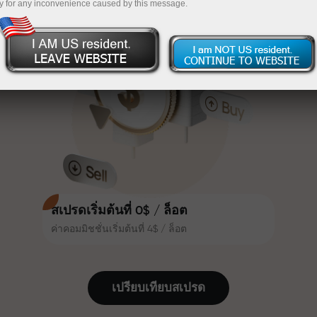
y for any inconvenience caused by this message.
เทรดน่าสนใจยิ่งขึ้น ลูกค้า
InstaForex
ฝากเงินจำนวน $333 — เลือกของขวัญมูลค่าสูงสุด
InstaForex ทุกคนสามารถรับโบนัส
สูงสุด 30% จากยอดฝาก และใช้
$1,500
ประโยชน์จากโปรโมชั่นและข้อเสนอ
เทรดแบบไร้ความเสี่ยง — เรารับประกัน
พิเศษอื่น ๆ
กำไรของคุณ
ความเร็วในสนามแข่งและความเร็ว
โบนัสสูงสุด X1000 — ตัวคูณที่ใหญ่ที่สุด
ในการเทรดมีคุณค่าเดียวกัน Aleš
ในตลาด
Loprais นำความมุ่งมั่นและวินัยเข้าสู่
โลกของการเทรด ในฐานะพันธมิตรที่
สร้างแรงบันดาลใจให้ลูกค้าบรรลุเป้า
หมายที่ทะเยอทะยาน
สเปรดเริ่มต้นที่ 0$ / ล็อต
ค่าคอมมิชชั่นเริ่มต้นที่ 4$ / ล็อต
เราแจกของขวัญจริง ไม่ใช่โบนัสหรือ
โค้ดโปรโมชั่น ลูกค้า InstaForex ทุก
คนสามารถรับ iPhone, MacBook
เปรียบเทียบสเปรด
หรือทริปในฝัน เพียงแค่ฝากเงิน