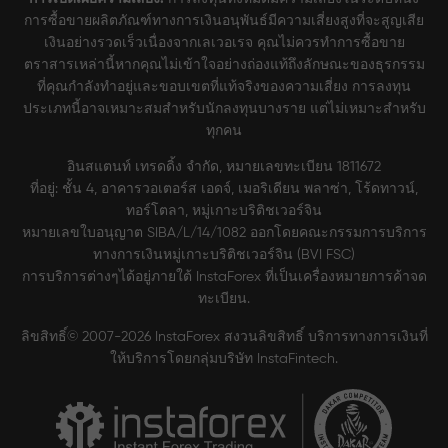
การซื้อขายผลิตภัณฑ์ทางการเงินอนุพันธ์มีความเสี่ยงสูงที่จะสูญเสีย
เงินอย่างรวดเร็วเนื่องจากเลเวอเรจ คุณไม่ควรทำการซื้อขาย
ตราสารเหล่านี้หากคุณไม่เข้าใจอย่างถ่องแท้ถึงลักษณะของธุรกรรม
ที่คุณกำลังทำอยู่และขอบเขตที่แท้จริงของความเสี่ยง การลงทุน
ประเภทนี้อาจเหมาะสมสำหรับนักลงทุนบางราย แต่ไม่เหมาะสำหรับ
ทุกคน
อินสแตนท์ เทรดดิ้ง จำกัด, หมายเลขทะเบียน 1811672
ที่อยู่: ชั้น 4, อาคารวอเตอร์ส เอดจ์, เมอริเดียน พลาซ่า, โร้ดทาวน์,
ทอร์โตลา, หมู่เกาะบริติชเวอร์จิน
หมายเลขใบอนุญาต SIBA/L/14/1082 ออกโดยคณะกรรมการบริการ
ทางการเงินหมู่เกาะบริติชเวอร์จิน (BVI FSC)
การบริการต่างๆได้อยู่ภายใต้ InstaForex ที่เป็นเครื่องหมายการค้าจด
ทะเบียน.
ลิขสิทธิ์© 2007-2026 InstaForex สงวนลิขสิทธิ์ บริการทางการเงินที่
ให้บริการโดยกลุ่มบริษัท InstaFintech.