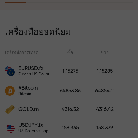
โปรแกรมประกันความเสี่ยงจะชดเชย
การขาดทุนและรับประกันกำไรเพิ่ม
เครื่องมือยอดนิยม
สามเท่าภายใน 6 เดือน เทรดอย่าง
มั่นใจ — เงินทุนของคุณได้รับการ
ปกป้อง!
เครื่องมือการเทรด
ซื้อ
ขาย
สเ
EURUSD.fx
1.15275
1.15285
Euro vs US Dollar
ฝากเงินและรับโบนัสมากกว่ายอด
ฝาก 1,000 เท่า X1000 ไม่ใช่การพิมพ์
#Bitcoin
64853.86
64854.11
ผิด ยิ่งฝากมาก ตัวคูณยิ่งสูง
Bitcoin
GOLD.m
4316.32
4316.42
USDJPY.fx
158.365
158.379
US Dollar vs Japanese Yen