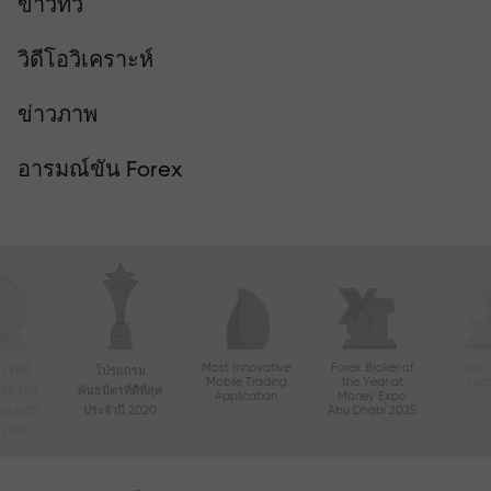
ข่าวทีวี
วิดีโอวิเคราะห์
ข่าวภาพ
อารมณ์ขัน Forex
Most Innovative
Forex Broker of
Best
์ที่มี
โปรแกรม
Mobile Trading
the Year at
Tec
ื่อนไหว
พันธมิตรที่ดีที่สุด
Application
Money Expo
ในเอเชีย
ประจำปี 2020
Abu Dhabi 2025
ี 2020