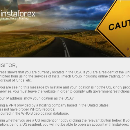
สเปรดต่ำมาก — กำไรสูง
ISITOR,
ess shows that you are currently located in the USA. If you are a resident of the Uni
โบนัส 30%
ibited from using the services of InstaFintech Group including online trading, online
กับ InstaForex คุณจะได้รับเงื่อนไขที่
drawal of funds, etc.
แข่งขันได้อย่างแท้จริง: เลเวอเรจ
สำหรับทุกการฝาก
k you are seeing this message by mistake and your location is not the US, kindly pro
สูงสุด 1:5000 สเปรดและค่า
herwise, you must leave the website in order to comply with government restrictions
คอมมิชชั่นที่ดีที่สุดในตลาด รวมถึง
ur IP address show your location as the USA?
ความเร็ว
เงื่อนไขที่เหมาะสมสำหรับการเทรด
sing a VPN provided by a hosting company based in the United States;
หุ้นและดัชนี
oes not have proper WHOIS records;
ในการเทรดและบนทางหลวง
occurred in the WHOIS geolocation database.
irm whether you are a US resident or not by clicking the relevant button below. If y
ption, being a US resident, you will not be able to open an account with InstaForex
แจ็กพอตของขวัญส่วนตัวของคุณ
เราได้พัฒนาระบบโบนัสที่ทำให้การ