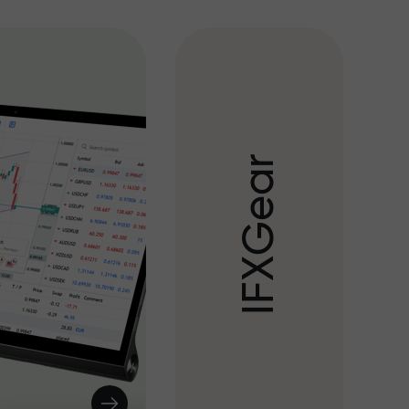
r
a
e
G
X
F
I