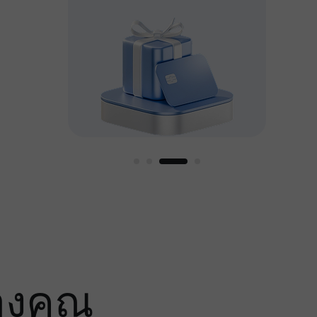
หญ่
องคุณ