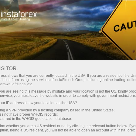
เปิดบัญชีเทรดทันที
แพลตฟอร์มการเทรด
ับผู้เริ่มต้นใหม่
สำหรับนักลงทุน
สำหรับหุ้นส่วน
แคมเ
staFo
ISITOR,
ess shows that you are currently located in the USA. If you are a resident of the Uni
ibited from using the services of InstaFintech Group including online trading, online
drawal of funds, etc.
k you are seeing this message by mistake and your location is not the US, kindly pro
herwise, you must leave the website in order to comply with government restrictions
ur IP address show your location as the USA?
sing a VPN provided by a hosting company based in the United States;
oes not have proper WHOIS records;
occurred in the WHOIS geolocation database.
irm whether you are a US resident or not by clicking the relevant button below. If y
ption, being a US resident, you will not be able to open an account with InstaForex