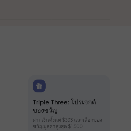
ณ
FX.CO
Triple Three: โปรเจกต์
โบนัส
ของขวัญ
ำหรับ
เข้าร่
จอร์ส
เพิ่มผ
ฝากเงินตั้งแต่ $333 และเลือกของ
ขวัญมูลค่าสูงสุด $1,500