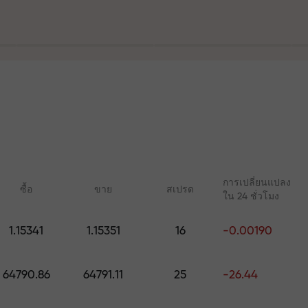
ฝาก
ร
ละบนทางหลวง
การเปลี่ยนแปลง
ซื้อ
ขาย
สเปรด
ใน 24 ชั่วโมง
ัญส่วนตัวของคุ
1.15341
1.15351
16
-0.00190
คอร์สออนไลน์
บทวิเคราะห์กับ 
เรียนรู้การเทรดตั้งแต่เริ่มต้น —
การคาดการณ์รายวันส
มูลค่าสูงสุด $1,500
64790.86
64791.11
25
-26.44
คอร์สและเว็บบินาร์สำหรับทุก
Forex, คริปโต และฟิวเ
ระดับ