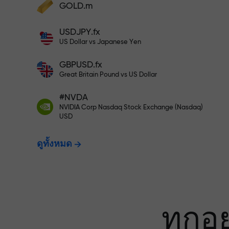
เทรดแบบไร้ควา
GOLD.m
ฝากเงินและรับโบนัสมากกว่ายอดฝาก 1,000
USDJPY.fx
เท่า X1000 ไม่ใช่การพิมพ์ผิด ยิ่งฝากมาก ตัว
ประกันกำไรข
US Dollar vs Japanese Yen
คูณยิ่งสูง
GBPUSD.fx
Great Britain Pound vs US Dollar
โบนัสสูงสุด X1
#NVDA
NVIDIA Corp Nasdaq Stock Exchange (Nasdaq)
USD
ที่สุดในตลาด
ดูทั้งหมด
ทุกอ