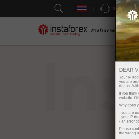
สนับสนุน
สำหรับเทรดเดอร์
สำหร
In
DEAR V
Your IP addr
you are proh
deposit/with
If you thin
website. Ot
Why does yo
- you are u
- your IP d
- an error 
Please conf
the wrong o