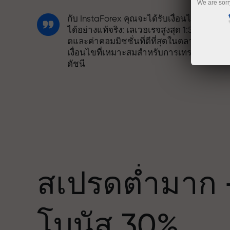
We are sorr
กับ InstaForex คุณจะได้รับเงื่อนไขที่แข่งขั
ได้อย่างแท้จริง: เลเวอเรจสูงสุด 1:5000 สเปร
ดและค่าคอมมิชชั่นที่ดีที่สุดในตลาด รวมถึง
เงื่อนไขที่เหมาะสมสำหรับการเทรดหุ้นและ
ดัชนี
เราได้พัฒนาระบบโบนัสที่ทำให้การเทรดน่า
สนใจยิ่งขึ้น ลูกค้า InstaForex ทุกคนสามาร
รับโบนัสสูงสุด 30% จากยอดฝาก และใช้
ด
ประโยชน์จากโปรโมชั่นและข้อเสนอพิเศษ
อื่น ๆ
สเปรดต่ำมาก 
ความเร็วในสนามแข่งและความเร็วในการ
โบนัส 30%
เทรดมีคุณค่าเดียวกัน Aleš Loprais นำควา
มุ่งมั่นและวินัยเข้าสู่โลกของการเทรด ใน