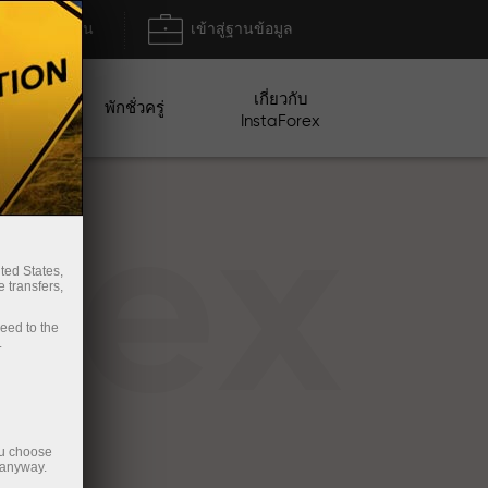
ฝาก/ถอน
เข้าสู่ฐานข้อมูล
เกี่ยวกับ
ปญ
พักชั่วครู่
InstaForex
rex
ted States,
 transfers,
ceed to the
.
ou choose
 anyway.