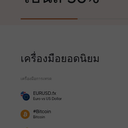
ฐานะพันธมิตรที่สร้างแรงบันดาลใจให้ลูกค้า
บรรลุเป้าหมายที่ทะเยอทะยาน
สำหรับทุกการ
เราแจกของขวัญจริง ไม่ใช่โบนัสหรือโค้ดโป
ความเร็ว
โมชั่น ลูกค้า InstaForex ทุกคนสามารถรับ
iPhone, MacBook หรือทริปในฝัน เพียงแค่
ฝากเงิน
เครื่องมือยอดนิยม
ในการเทรดแ
เครื่องมือการเทรด
แจ็กพอตของขว
โปรแกรมประกันความเสี่ยงจะชดเชยการ
EURUSD.fx
ขาดทุนและรับประกันกำไรเพิ่มสามเท่า
โบนัสสำหรับเทรดเดอร์
Euro vs US Dollar
ภายใน 6 เดือน เทรดอย่างมั่นใจ — เงินทุน
ของคุณได้รับการปกป้อง!
เข้าร่วมโปรแกรม InstaForex และ
ฝากเงินจำนวน $333 — เลือกของขวัญ
#Bitcoin
เพิ่มผลกำไรของคุณ
Bitcoin