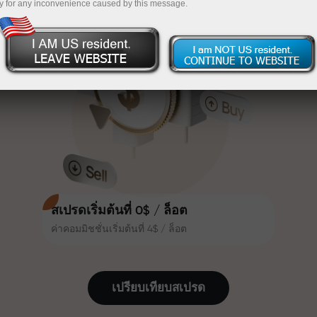
y for any inconvenience caused by this message.
เทรดน่าสนใจยิ่งขึ้น ลูกค้า
InstaForex
ฝากเงินจำนวน $333 — เลือกของขวัญมูลค่าสูงสุด
InstaForex ทุกคนสามารถรับโบนัส
สูงสุด 30% จากยอดฝาก และใช้
$1,500
ประโยชน์จากโปรโมชั่นและข้อเสนอ
เทรดแบบไร้ความเสี่ยง — เรารับประกัน
พิเศษอื่น ๆ
กำไรของคุณ
ความเร็วในสนามแข่งและความเร็ว
โบนัสสูงสุด X1000 — ตัวคูณที่ใหญ่ที่สุด
ในการเทรดมีคุณค่าเดียวกัน Aleš
ในตลาด
Loprais นำความมุ่งมั่นและวินัยเข้าสู่
โลกของการเทรด ในฐานะพันธมิตรที่
สร้างแรงบันดาลใจให้ลูกค้าบรรลุเป้า
หมายที่ทะเยอทะยาน
สเปรดเริ่มต้นที่ 0$ / ล็อต
ค่าคอมมิชชั่นเริ่มต้นที่ 4$ / ล็อต
เราแจกของขวัญจริง ไม่ใช่โบนัสหรือ
โค้ดโปรโมชั่น ลูกค้า InstaForex ทุก
คนสามารถรับ iPhone, MacBook
เปรียบเทียบสเปรด
หรือทริปในฝัน เพียงแค่ฝากเงิน