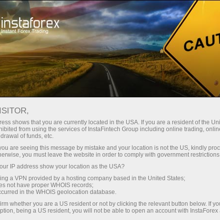
สเปรดต่ำมาก — กำไรสูง
ISITOR,
ess shows that you are currently located in the USA. If you are a resident of the Uni
โบนัส 30%
ibited from using the services of InstaFintech Group including online trading, online
กับ InstaForex คุณจะได้รับเงื่อนไขที่
drawal of funds, etc.
แข่งขันได้อย่างแท้จริง: เลเวอเรจ
สำหรับทุกการฝาก
k you are seeing this message by mistake and your location is not the US, kindly pro
สูงสุด 1:5000 สเปรดและค่า
herwise, you must leave the website in order to comply with government restrictions
คอมมิชชั่นที่ดีที่สุดในตลาด รวมถึง
ur IP address show your location as the USA?
ความเร็ว
เงื่อนไขที่เหมาะสมสำหรับการเทรด
sing a VPN provided by a hosting company based in the United States;
หุ้นและดัชนี
oes not have proper WHOIS records;
ในการเทรดและบนทางหลวง
occurred in the WHOIS geolocation database.
irm whether you are a US resident or not by clicking the relevant button below. If y
ption, being a US resident, you will not be able to open an account with InstaForex
แจ็กพอตของขวัญส่วนตัวของคุณ
เราได้พัฒนาระบบโบนัสที่ทำให้การ