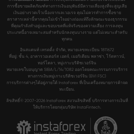
การซื้อขายผลิตภัณฑ์ทางการเงินอนุพันธ์มีความเสี่ยงสูงที่จะสูญเสีย
เงินอย่างรวดเร็วเนื่องจากเลเวอเรจ คุณไม่ควรทำการซื้อขาย
ตราสารเหล่านี้หากคุณไม่เข้าใจอย่างถ่องแท้ถึงลักษณะของธุรกรรม
ที่คุณกำลังทำอยู่และขอบเขตที่แท้จริงของความเสี่ยง การลงทุน
ประเภทนี้อาจเหมาะสมสำหรับนักลงทุนบางราย แต่ไม่เหมาะสำหรับ
ทุกคน
อินสแตนท์ เทรดดิ้ง จำกัด, หมายเลขทะเบียน 1811672
ที่อยู่: ชั้น 4, อาคารวอเตอร์ส เอดจ์, เมอริเดียน พลาซ่า, โร้ดทาวน์,
ทอร์โตลา, หมู่เกาะบริติชเวอร์จิน
หมายเลขใบอนุญาต SIBA/L/14/1082 ออกโดยคณะกรรมการบริการ
ทางการเงินหมู่เกาะบริติชเวอร์จิน (BVI FSC)
การบริการต่างๆได้อยู่ภายใต้ InstaForex ที่เป็นเครื่องหมายการค้าจด
ทะเบียน.
ลิขสิทธิ์© 2007-2026 InstaForex สงวนลิขสิทธิ์ บริการทางการเงินที่
ให้บริการโดยกลุ่มบริษัท InstaFintech.