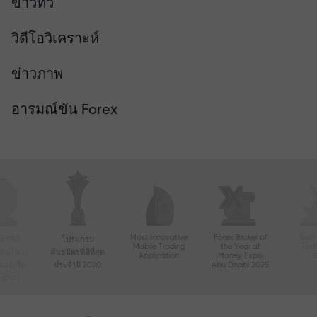
ข่าวทีวี
วิดีโอวิเคราะห์
ข่าวภาพ
อารมณ์ขัน Forex
Most Innovative
Forex Broker of
Best
์ที่มี
โปรแกรม
Mobile Trading
the Year at
Tec
ื่อนไหว
พันธมิตรที่ดีที่สุด
Application
Money Expo
ในเอเชีย
ประจำปี 2020
Abu Dhabi 2025
ี 2020