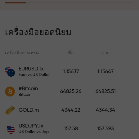
โปรแกรมประกันความเสี่ยงจะชดเชย
การขาดทุนและรับประกันกำไรเพิ่ม
เครื่องมือยอดนิยม
สามเท่าภายใน 6 เดือน เทรดอย่าง
มั่นใจ — เงินทุนของคุณได้รับการ
ปกป้อง!
เครื่องมือการเทรด
ซื้อ
ขาย
สเ
EURUSD.fx
1.15637
1.15647
Euro vs US Dollar
ฝากเงินและรับโบนัสมากกว่ายอด
ฝาก 1,000 เท่า X1000 ไม่ใช่การพิมพ์
#Bitcoin
64825.26
64825.51
ผิด ยิ่งฝากมาก ตัวคูณยิ่งสูง
Bitcoin
GOLD.m
4344.22
4344.34
USDJPY.fx
157.58
157.593
US Dollar vs Japanese Yen