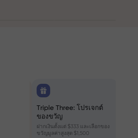
ณ
FX.CO
Triple Three: โปรเจกต์
โบนัส
ของขวัญ
ำหรับ
เข้าร่
จอร์ส
เพิ่มผ
ฝากเงินตั้งแต่ $333 และเลือกของ
ขวัญมูลค่าสูงสุด $1,500