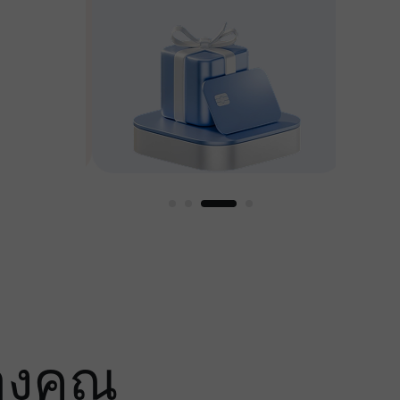
หญ่
องคุณ