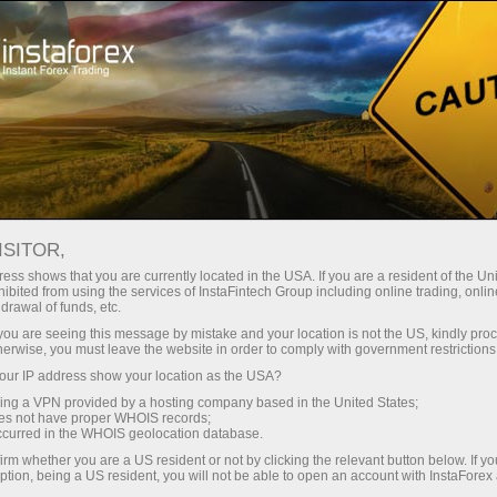
เปิดบัญชีเทรดทันที
แพลตฟอร์มการเทรด
ับผู้เริ่มต้นใหม่
สำหรับนักลงทุน
สำหรับหุ้นส่วน
แคมเ
staFo
ISITOR,
ess shows that you are currently located in the USA. If you are a resident of the Uni
ibited from using the services of InstaFintech Group including online trading, online
drawal of funds, etc.
k you are seeing this message by mistake and your location is not the US, kindly pro
herwise, you must leave the website in order to comply with government restrictions
ur IP address show your location as the USA?
sing a VPN provided by a hosting company based in the United States;
oes not have proper WHOIS records;
occurred in the WHOIS geolocation database.
irm whether you are a US resident or not by clicking the relevant button below. If y
ption, being a US resident, you will not be able to open an account with InstaForex