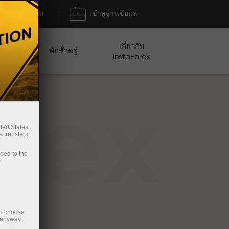
ฝาก/ถอน
เข้าสู่ฐานข้อมูล
เกี่ยวกับ
ปญ
พักชั่วครู่
InstaForex
rex
ted States,
 transfers,
ceed to the
.
ou choose
 anyway.