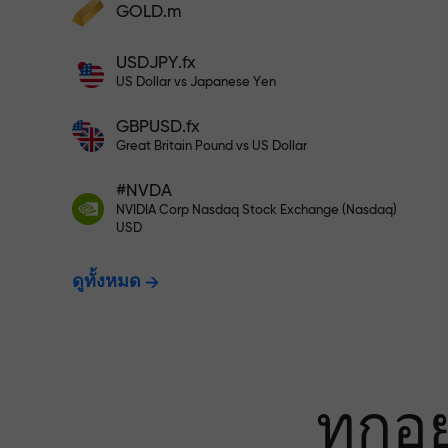
เทรดแบบไร้ควา
GOLD.m
ฝากเงินและรับโบนัสมากกว่ายอดฝาก 1,000
USDJPY.fx
เท่า X1000 ไม่ใช่การพิมพ์ผิด ยิ่งฝากมาก ตัว
ประกันกำไรข
US Dollar vs Japanese Yen
คูณยิ่งสูง
GBPUSD.fx
Great Britain Pound vs US Dollar
โบนัสสูงสุด X1
#NVDA
NVIDIA Corp Nasdaq Stock Exchange (Nasdaq)
USD
ที่สุดในตลาด
ดูทั้งหมด
ทุกอ