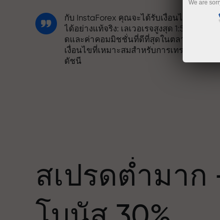
We are sorr
กับ InstaForex คุณจะได้รับเงื่อนไขที่แข่งขั
ได้อย่างแท้จริง: เลเวอเรจสูงสุด 1:5000 สเปร
ดและค่าคอมมิชชั่นที่ดีที่สุดในตลาด รวมถึง
เงื่อนไขที่เหมาะสมสำหรับการเทรดหุ้นและ
ดัชนี
เราได้พัฒนาระบบโบนัสที่ทำให้การเทรดน่า
สนใจยิ่งขึ้น ลูกค้า InstaForex ทุกคนสามาร
รับโบนัสสูงสุด 30% จากยอดฝาก และใช้
ด
ประโยชน์จากโปรโมชั่นและข้อเสนอพิเศษ
อื่น ๆ
สเปรดต่ำมาก 
ความเร็วในสนามแข่งและความเร็วในการ
โบนัส 30%
เทรดมีคุณค่าเดียวกัน Aleš Loprais นำควา
มุ่งมั่นและวินัยเข้าสู่โลกของการเทรด ใน