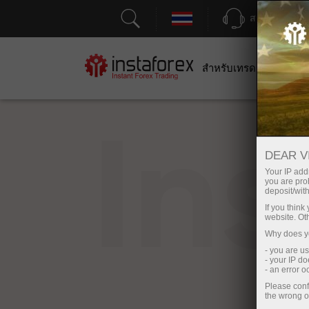
สนับสนุน
สำหรับเทรดเดอร์
สำหร
In
DEAR V
Your IP addr
you are proh
deposit/with
If you thin
website. Ot
Why does yo
- you are u
- your IP d
- an error 
Please conf
the wrong o