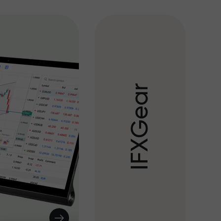
r
a
e
G
X
F
I