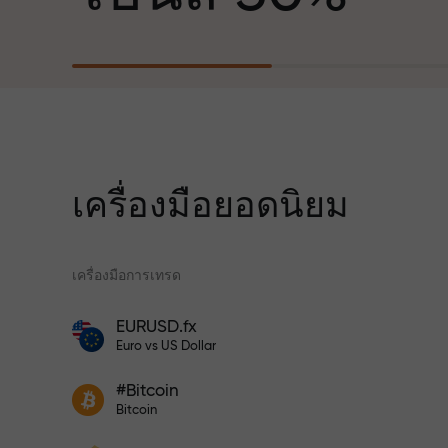
ฐานะพันธมิตรที่สร้างแรงบันดาลใจให้ลูกค้า
บรรลุเป้าหมายที่ทะเยอทะยาน
สำหรับทุกการ
เราแจกของขวัญจริง ไม่ใช่โบนัสหรือโค้ดโป
ความเร็ว
โมชั่น ลูกค้า InstaForex ทุกคนสามารถรับ
iPhone, MacBook หรือทริปในฝัน เพียงแค่
ฝากเงิน
เครื่องมือยอดนิยม
ในการเทรดแ
เครื่องมือการเทรด
แจ็กพอตของขว
โปรแกรมประกันความเสี่ยงจะชดเชยการ
EURUSD.fx
ขาดทุนและรับประกันกำไรเพิ่มสามเท่า
โบนัสสำหรับเทรดเดอร์
Euro vs US Dollar
ภายใน 6 เดือน เทรดอย่างมั่นใจ — เงินทุน
ของคุณได้รับการปกป้อง!
เข้าร่วมโปรแกรม InstaForex และ
ฝากเงินจำนวน $333 — เลือกของขวัญ
#Bitcoin
เพิ่มผลกำไรของคุณ
Bitcoin