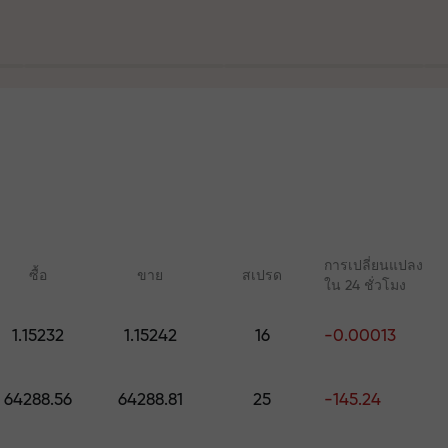
ฝาก
ร
ละบนทางหลวง
การเปลี่ยนแปลง
ซื้อ
ขาย
สเปรด
ใน 24 ชั่วโมง
ัญส่วนตัวของคุ
1.15232
1.15242
16
-0.00013
คอร์สออนไลน์
บทวิเคราะห์กับ 
เรียนรู้การเทรดตั้งแต่เริ่มต้น —
การคาดการณ์รายวันส
มูลค่าสูงสุด $1,500
64288.56
64288.81
25
-145.24
คอร์สและเว็บบินาร์สำหรับทุก
Forex, คริปโต และฟิวเ
ระดับ