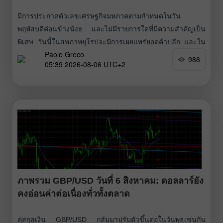
มีการประกาศตัวเลขเศรษฐกิจมหภาคตามกำหนดในวัน
พฤหัสบดีค่อนข้างน้อย และไม่มีรายการใดที่มีความสำคัญเป็น
พิเศษ วันนี้ในสหภาพยุโรปจะมีการเผยแพร่ยอดค้าปลีก และใน
Paolo Greco
สหรัฐฯ จะมีตัวเลขผู้ขอรับสวัสดิการว่างงานรายสัปดาห์ครั้ง
986
05:39 2026-08-06 UTC+2
แรก ทั้งสองรายงานถือเป็นข้อมูลรอง และในกรณีดีที่สุดก็อาจ
กระตุ้นให้ตลาดตอบสนองเพียงเล็กน้อย หากแย่ที่สุด — ก็อาจ
ไม่มีปฏิกิริยาเลย ดังนั้น ความผันผวนของตลาดจึงอาจยังคงอยู่
ในระดับต่ำตลอดทั้งวัน และพรุ่งนี้ — วันศุกร์
ภาพรวม GBP/USD วันที่ 6 สิงหาคม: ดอลลาร์ยัง
คงอ่อนค่าต่อเนื่องทั่วทั้งตลาด
คู่สกุลเงิน GBP/USD กลับมาปรับตัวขึ้นต่อในวันพุธเช่นกัน