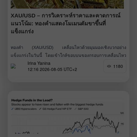
XAU/USD – การวิเคราะห์ราคาและคาดการณ์
แนวโน้ม: ทองคำแสดงโมเมนตัมขาขึ้นที่
แข็งแกร่ง
ทองคำ (XAU/USD) เคลื่อนไหวด้วยมุมมองเชิงบวกอย่าง
แข็งแกร่งในวันนี้ โดยเข้าใกล้ขอบบนของกรอบการเคลื่อนไหว
Irina Yanina
รายเดือน ความเชื่อมั่นที่ฟื้นตัวขึ้นเกี่ยวกับโอกาสในการบรรลุ
1180
12:16 2026-08-05 UTC+2
ข้อตกลงระหว่างสหรัฐอเมริกาและอิหร่าน รวมถึงความเป็นไป
ได้ในการเปิดช่องแคบ Hormuz อีกครั้ง ได้ลดความคาดหวังต่อ
การเข้มงวดนโยบายการเงินเพิ่มเติมจากธนาคารกลางสหรัฐ
(Fed) ส่งผลให้ฝั่งกระทิงดอลลาร์สหรัฐต้องถอยไปตั้งรับ ซึ่งเป็น
ปัจจัยสนับสนุนสำคัญต่อทองคำ ช่วยให้ราคาปรับตัวขึ้นต่อเนื่อง
เป็นวันที่สองติดต่อกัน แม้จะมีสัญญาณที่หลากหลาย แต่ผู้เล่นใน
ตลาดยังคงคาดหวังถึงการคลี่คลายความขัดแย้งยืดเยื้อนานห้า
เดือนระหว่างสหรัฐฯ