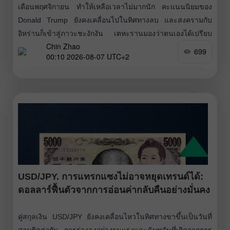
เดือนพฤศจิกายน ทำให้เหลือเวลาไม่มากนัก คะแนนนิยมของ
Donald Trump ยังคงเคลื่อนไปในทิศทางลบ และสงครามกับ
อิหร่านก็เข้าสู่ภาวะชะงักงัน เตหะรานมองว่าตนเองได้เปรียบ
Chin Zhao
และยังคงเพิกเฉยต่อวอชิงตันในทุกจังหวะ นี่ไม่ใช่สถานการณ์ที่
699
00:10 2026-08-07 UTC+2
เป็นผลดีกับ Trump เขาจำเป็นต้องได้ชัยชนะเด็ดขาด (ซึ่งใน
เชิงหลักการแทบเป็นไปไม่ได้) หรือไม่ก็ต้องบรรลุข้อตกลงด้าน
นิวเคลียร์กับอิหร่าน (ซึ่งในเชิงหลักการก็แทบเป็นไปไม่ได้เช่น
กัน) อย่างไรก็ตาม
USD/JPY. การแทรกแซงไม่อาจหยุดเทรนด์ได้:
ดอลลาร์ฟื้นตัวจากการอ่อนค่ากลับคืนอย่างมั่นคง
คู่สกุลเงิน USD/JPY ยังคงเคลื่อนไหวในทิศทางขาขึ้นเป็นวันที่
สามติดต่อกัน การร่วงลงอย่างรุนแรงและฉับพลันที่เกิดจากการ