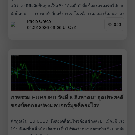
แม้ว่าจะมีปัจจัยพื้นฐานในเชิง “ท้องถิ่น” ที่แข็งแรงรองรับไม่มาก
นักก็ตาม เราขอย้ำอีกครั้งว่าเราไม่เชื่อว่าดอลลาร์อ่อนค่าลง
Paolo Greco
เพราะความตึงเครียดทางภูมิรัฐศาสตร์ผ่อนคลายลง หรือเพราะ
953
04:32 2026-08-06 UTC+2
ช่องแคบฮอร์มุซอาจถูกเปิดใช้ได้ ประการแรก แทบจะไม่มี
สัญญาณของการผ่อนคลายความตึงเครียดจริงๆ เลย อิหร่าน
และสหรัฐฯ สามารถกลับมาใช้กำลังทหารได้ทุกเมื่อ และหลัง
การหยุดยิงแต่ละครั้งก็เกิดการยกระดับความขัดแย้งขึ้นมาใหม่
ครั้งแล้วครั้งเล่า มากเสียยิ่งกว่าจำนวนครั้งที่แมวของเพื่อนบ้าน
ได้กินคัตเลตในชีวิตมันเสียอีก
ภาพรวม EUR/USD วันที่ 6 สิงหาคม: จุดประสงค์
ของข้อตกลงช่องแคบฮอร์มุซคืออะไร?
คู่สกุลเงิน EUR/USD ยังคงเคลื่อนไหวค่อนข้างสงบ แม้จะมีแรง
โน้มเอียงขึ้นเล็กน้อยก็ตาม เห็นได้ชัดว่าตลาดตอบรับเชิงบวกต่อ