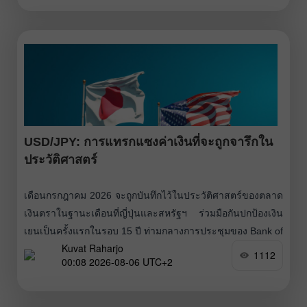
อย่างชัดเจน ในเดือนพฤษภาคม GDP ที่แท้จริงเติบโตขึ้น 0.3%
สูงกว่าที่นักวิเคราะห์คาดไว้ที่ 0.2% นี่เป็นเดือนที่สองติดต่อกันที่
เศรษฐกิจแสดงพัฒนาการในเชิงบวก
USD/JPY: การแทรกแซงค่าเงินที่จะถูกจารึกใน
ประวัติศาสตร์
เดือนกรกฎาคม 2026 จะถูกบันทึกไว้ในประวัติศาสตร์ของตลาด
เงินตราในฐานะเดือนที่ญี่ปุ่นและสหรัฐฯ ร่วมมือกันปกป้องเงิน
เยนเป็นครั้งแรกในรอบ 15 ปี ท่ามกลางการประชุมของ Bank of
Kuvat Raharjo
Japan ที่จบลงด้วยการ “หยุดแบบสายเหยี่ยว” การแทรกแซงร่วม
1112
00:08 2026-08-06 UTC+2
กันครั้งนี้ได้ฉุดค่าเงินดอลลาร์สหรัฐต่อเยน (USD/JPY) ลงมา
จากระดับสูงสุดในรอบ