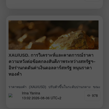
ดูเผิน ๆ แล้ว ตัวเลขนี้ถือว่ายอดเยี่ยม อย่างไรก็ตาม
XAU/USD. การวิเคราะห์และคาดการณ์ราคา
ความหวังต่อข้อตกลงสันติภาพระหว่างสหรัฐฯ–
อิหร่านกดดันค่าเงินดอลลาร์สหรัฐ หนุนราคา
ทองคำ
ราคาทองคำ (XAU/USD) ปรับตัวขึ้นในระดับปานกลาง ขณะ
Irina Yanina
เดียวกันก็เผชิญแรงต้านบริเวณเส้นค่าเฉลี่ยเคลื่อนที่แบบเอ็กซ์
978
13:02 2026-08-06 UTC+2
โปเนนเชียล 200 วัน (200-day EMA) เจ้าหน้าที่ระดับสูงหลาย
คนของ Federal Reserve แสดงความกังวลต่อความเสี่ยง