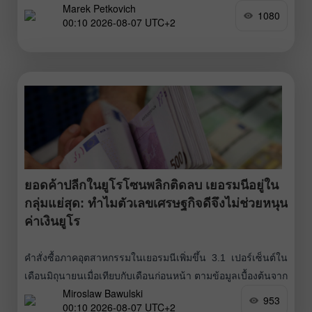
Marek Petkovich
เริ่มเหนื่อยกับการต้องหาเหตุผลมารองรับ ขณะที่ยูโรได้โอกาส
1080
00:10 2026-08-07 UTC+2
ใช้ประโยชน์จากความไม่แน่นอนของผู้อื่น ประการแรก ความ
ชื่นชอบของ Kevin
ยอดค้าปลีกในยูโรโซนพลิกติดลบ เยอรมนีอยู่ใน
กลุ่มแย่สุด: ทำไมตัวเลขเศรษฐกิจดีจึงไม่ช่วยหนุน
ค่าเงินยูโร
คำสั่งซื้อภาคอุตสาหกรรมในเยอรมนีเพิ่มขึ้น 3.1 เปอร์เซ็นต์ใน
เดือนมิถุนายนเมื่อเทียบกับเดือนก่อนหน้า ตามข้อมูลเบื้องต้นจาก
Miroslaw Bawulski
Destatis หลังการปรับค่าตามปัจจัยฤดูกาลและปฏิทิน เมื่อเทียบ
953
00:10 2026-08-07 UTC+2
กับช่วงเดียวกันของปีก่อน การเติบโตเพิ่มขึ้นถึง 6.5 เปอร์เซ็นต์