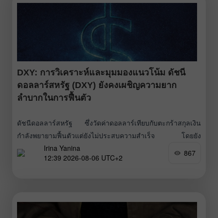
หนุนค่าเงินดอลลาร์แคนาดา
DXY: การวิเคราะห์และมุมมองแนวโน้ม ดัชนี
ดอลลาร์สหรัฐ (DXY) ยังคงเผชิญความยาก
ลำบากในการฟื้นตัว
ดัชนีดอลลาร์สหรัฐ ซึ่งวัดค่าดอลลาร์เทียบกับตะกร้าสกุลเงิน
กำลังพยายามฟื้นตัวแต่ยังไม่ประสบความสำเร็จ โดยยัง
Irina Yanina
เคลื่อนไหวใกล้ระดับต่ำสุดนับตั้งแต่วันที่ 17 มิถุนายนซึ่งทำไว้
867
12:39 2026-08-06 UTC+2
เมื่อวันจันทร์ ขณะที่นักเทรดรอความคืบหน้าต่อไปของวิกฤต
ตะวันออกกลางและตัวเลขการจ้างงานรายเดือนของสหรัฐที่
สำคัญ ซึ่งมีกำหนดรายงานในวันศุกร์ Esmail Bagai โฆษก
กระทรวงการต่างประเทศอิหร่าน กล่าวว่าทางอิหร่านและ
โอมานใกล้จะบรรลุกรอบข้อตกลงสำหรับการเดินเรือพาณิชย์