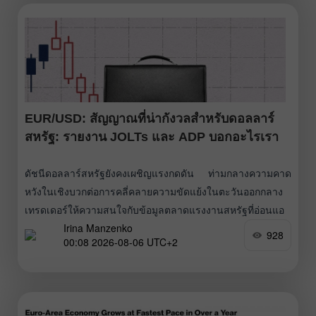
EUR/USD: สัญญาณที่น่ากังวลสำหรับดอลลาร์
สหรัฐ: รายงาน JOLTs และ ADP บอกอะไรเรา
ดัชนีดอลลาร์สหรัฐยังคงเผชิญแรงกดดัน ท่ามกลางความคาด
หวังในเชิงบวกต่อการคลี่คลายความขัดแย้งในตะวันออกกลาง
เทรดเดอร์ให้ความสนใจกับข้อมูลตลาดแรงงานสหรัฐที่อ่อนแอ
Irina Manzenko
โดยมองข้ามตัวเลขดัชนี ISM ภาคการผลิตที่ออกมาแข็งแกร่ง
928
00:08 2026-08-06 UTC+2
อย่างไรก็ตาม หากมองสถานการณ์ในมุมของความคาดหวัง
(การคาดการณ์) เกี่ยวกับแนวโน้มการดำเนินนโยบายของ
Federal Reserve ในอนาคต ก็พอจะมีเหตุผลอยู่บ้าง เมื่อ
พิจารณาเรื่องดอกเบี้ย