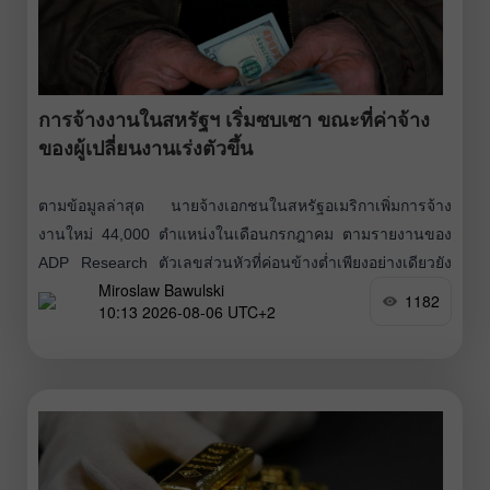
ผ่านช่องแคบฮอร์มุซแล้ว ความคืบหน้านี้ช่วยหนุนความหวังต่อ
การพัฒนาทางการทูตในการคลี่คลายข้อพิพาทระหว่างสหรัฐ–
อิหร่านที่ยืดเยื้อมานานห้าเดือน ซึ่งเมื่อรวมกับการคาดการณ์
การขึ้นดอกเบี้ยของ
การจ้างงานในสหรัฐฯ เริ่มซบเซา ขณะที่ค่าจ้าง
ของผู้เปลี่ยนงานเร่งตัวขึ้น
ตามข้อมูลล่าสุด นายจ้างเอกชนในสหรัฐอเมริกาเพิ่มการจ้าง
งานใหม่ 44,000 ตำแหน่งในเดือนกรกฎาคม ตามรายงานของ
ADP Research ตัวเลขส่วนหัวที่ค่อนข้างต่ำเพียงอย่างเดียวยัง
Miroslaw Bawulski
ไม่สะท้อนภาพรวมทั้งหมด รายงานของ ADP ให้ความสำคัญกับ
1182
10:13 2026-08-06 UTC+2
พลวัตด้านค่าจ้างมากกว่าปริมาณการจ้างงาน โดยมองว่าเป็น
ตัวชี้วัดที่ให้ข้อมูลมากกว่าเกี่ยวกับสถานะที่แท้จริงของตลาด
แรงงาน “การจ้างงานในแต่ละอุตสาหกรรมมีความไม่สม่ำเสมอ
ในเดือนที่แล้ว แต่ระดับค่าจ้างสะท้อนภาพได้อย่างชัดเจน การ
เติบโตของค่าจ้างรายปีสำหรับผู้ที่เปลี่ยนงานเร่งตัวขึ้น