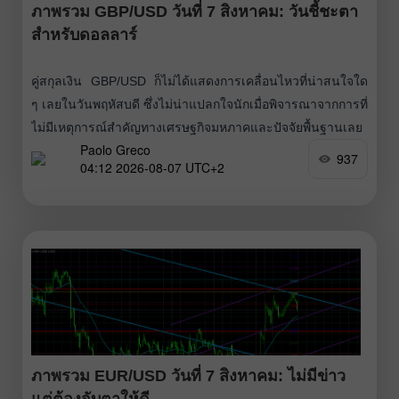
ภาพรวม GBP/USD วันที่ 7 สิงหาคม: วันชี้ชะตา
สำหรับดอลลาร์
คู่สกุลเงิน GBP/USD ก็ไม่ได้แสดงการเคลื่อนไหวที่น่าสนใจใด
ๆ เลยในวันพฤหัสบดี ซึ่งไม่น่าแปลกใจนักเมื่อพิจารณาจากการที่
ไม่มีเหตุการณ์สำคัญทางเศรษฐกิจมหภาคและปัจจัยพื้นฐานเลย
Paolo Greco
นอกจากนี้ ประเด็นภูมิรัฐศาสตร์ก็ดูเหมือนจะทำให้ตลาดเบื่อ
937
04:12 2026-08-07 UTC+2
หน่ายต่อไป เพราะแทบไม่มีเหตุการณ์ใหม่เกิดขึ้น มีเพียง
คำแถลงรายวัน รายชั่วโมงจาก Donald Trump ที่ยังคงยืนยันว่า
ข้อตกลงเกี่ยวกับช่องแคบฮอร์มุซจะบรรลุในเร็ว
ภาพรวม EUR/USD วันที่ 7 สิงหาคม: ไม่มีข่าว
แต่ต้องจับตาให้ดี