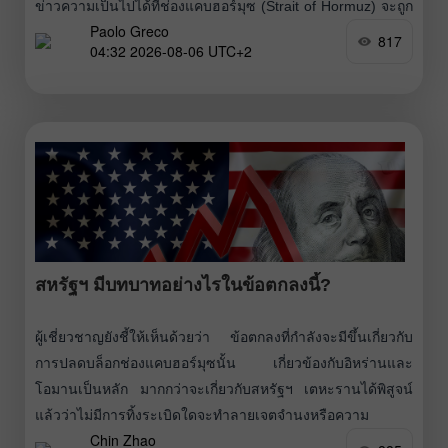
ข่าวความเป็นไปได้ที่ช่องแคบฮอร์มุซ (Strait of Hormuz) จะถูก
Paolo Greco
เปิดอีกครั้ง และในตอนนี้แทบไม่มีใครคิดถึง “ถังน้ำเย็น” ที่อาจ
817
04:32 2026-08-06 UTC+2
สาดใส่ตลาดได้ทุกเมื่อ อย่างไรก็ตาม เราขอเน้นตั้งแต่ต้นว่า ใน
มุมมองของเรา
สหรัฐฯ มีบทบาทอย่างไรในข้อตกลงนี้?
ผู้เชี่ยวชาญยังชี้ให้เห็นด้วยว่า ข้อตกลงที่กำลังจะมีขึ้นเกี่ยวกับ
การปลดบล็อกช่องแคบฮอร์มุซนั้น เกี่ยวข้องกับอิหร่านและ
โอมานเป็นหลัก มากกว่าจะเกี่ยวกับสหรัฐฯ เตหะรานได้พิสูจน์
แล้วว่าไม่มีการทิ้งระเบิดใดจะทำลายเจตจำนงหรือความ
Chin Zhao
ต้องการควบคุมช่องแคบนี้ของตนได้ ข้อตกลงที่คาดการณ์กันนี้