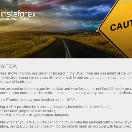
สำหรับเทรดเดอร์
การวิเคราะห์ฟอเร็กซ์
บทวิจารณ์เชิงวิเคราะห์
Fundamental analysis
ISITOR,
ess shows that you are currently located in the USA. If you are a resident of the Uni
ibited from using the services of InstaFintech Group including online trading, online
08.11.2024 11:52 AM
drawal of funds, etc.
AUD/USD: การวิเคราะห์และการพยากรณ์
k you are seeing this message by mistake and your location is not the US, kindly pro
herwise, you must leave the website in order to comply with government restrictions
ur IP address show your location as the USA?
sing a VPN provided by a hosting company based in the United States;
oes not have proper WHOIS records;
occurred in the WHOIS geolocation database.
irm whether you are a US resident or not by clicking the relevant button below. If y
ption, being a US resident, you will not be able to open an account with InstaForex