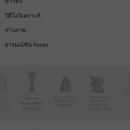
ข่าวทีวี
วิดีโอวิเคราะห์
ข่าวภาพ
อารมณ์ขัน Forex
Most Innovative
Forex Broker of
Best
์ที่มี
โปรแกรม
Mobile Trading
the Year at
Tec
ื่อนไหว
พันธมิตรที่ดีที่สุด
Application
Money Expo
ในเอเชีย
ประจำปี 2020
Abu Dhabi 2025
ี 2020