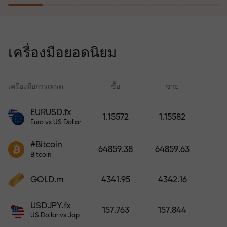
โปรแกรมประกันความเสี่ยงจะชดเชย
การขาดทุนและรับประกันกำไรเพิ่ม
เครื่องมือยอดนิยม
สามเท่าภายใน 6 เดือน เทรดอย่าง
มั่นใจ — เงินทุนของคุณได้รับการ
ปกป้อง!
เครื่องมือการเทรด
ซื้อ
ขาย
สเ
EURUSD.fx
1.15572
1.15582
Euro vs US Dollar
ฝากเงินและรับโบนัสมากกว่ายอด
ฝาก 1,000 เท่า X1000 ไม่ใช่การพิมพ์
#Bitcoin
64859.38
64859.63
ผิด ยิ่งฝากมาก ตัวคูณยิ่งสูง
Bitcoin
GOLD.m
4341.95
4342.16
USDJPY.fx
157.763
157.844
US Dollar vs Japanese Yen