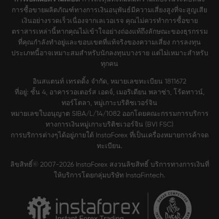
การซื้อขายผลิตภัณฑ์ทางการเงินอนุพันธ์มีความเสี่ยงสูงที่จะสูญเสีย
เงินอย่างรวดเร็วเนื่องจากเลเวอเรจ คุณไม่ควรทำการซื้อขาย
ตราสารเหล่านี้หากคุณไม่เข้าใจอย่างถ่องแท้ถึงลักษณะของธุรกรรม
ที่คุณกำลังทำอยู่และขอบเขตที่แท้จริงของความเสี่ยง การลงทุน
ประเภทนี้อาจเหมาะสมสำหรับนักลงทุนบางราย แต่ไม่เหมาะสำหรับ
ทุกคน
อินสแตนท์ เทรดดิ้ง จำกัด, หมายเลขทะเบียน 1811672
ที่อยู่: ชั้น 4, อาคารวอเตอร์ส เอดจ์, เมอริเดียน พลาซ่า, โร้ดทาวน์,
ทอร์โตลา, หมู่เกาะบริติชเวอร์จิน
หมายเลขใบอนุญาต SIBA/L/14/1082 ออกโดยคณะกรรมการบริการ
ทางการเงินหมู่เกาะบริติชเวอร์จิน (BVI FSC)
การบริการต่างๆได้อยู่ภายใต้ InstaForex ที่เป็นเครื่องหมายการค้าจด
ทะเบียน.
ลิขสิทธิ์© 2007-2026 InstaForex สงวนลิขสิทธิ์ บริการทางการเงินที่
ให้บริการโดยกลุ่มบริษัท InstaFintech.