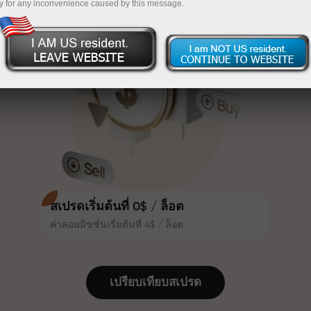
y for any inconvenience caused by this message.
เทรดน่าสนใจยิ่งขึ้น ลูกค้า
InstaForex
ฝากเงินจำนวน $333 — เลือกของขวัญมูลค่าสูงสุด
InstaForex ทุกคนสามารถรับโบนัส
สูงสุด 30% จากยอดฝาก และใช้
$1,500
ประโยชน์จากโปรโมชั่นและข้อเสนอ
เทรดแบบไร้ความเสี่ยง — เรารับประกัน
พิเศษอื่น ๆ
กำไรของคุณ
ความเร็วในสนามแข่งและความเร็ว
โบนัสสูงสุด X1000 — ตัวคูณที่ใหญ่ที่สุด
ในการเทรดมีคุณค่าเดียวกัน Aleš
ในตลาด
Loprais นำความมุ่งมั่นและวินัยเข้าสู่
โลกของการเทรด ในฐานะพันธมิตรที่
สร้างแรงบันดาลใจให้ลูกค้าบรรลุเป้า
หมายที่ทะเยอทะยาน
สเปรดเริ่มต้นที่ 0$ / ล็อต
ค่าคอมมิชชั่นเริ่มต้นที่ 4$ / ล็อต
เราแจกของขวัญจริง ไม่ใช่โบนัสหรือ
โค้ดโปรโมชั่น ลูกค้า InstaForex ทุก
คนสามารถรับ iPhone, MacBook
เปรียบเทียบสเปรด
หรือทริปในฝัน เพียงแค่ฝากเงิน