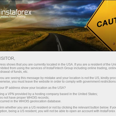
สเปรดต่ำมาก — กำไรสูง
ISITOR,
ess shows that you are currently located in the USA. If you are a resident of the Uni
โบนัส 30%
ibited from using the services of InstaFintech Group including online trading, online
กับ InstaForex คุณจะได้รับเงื่อนไขที่
drawal of funds, etc.
แข่งขันได้อย่างแท้จริง: เลเวอเรจ
สำหรับทุกการฝาก
k you are seeing this message by mistake and your location is not the US, kindly pro
สูงสุด 1:5000 สเปรดและค่า
herwise, you must leave the website in order to comply with government restrictions
คอมมิชชั่นที่ดีที่สุดในตลาด รวมถึง
ur IP address show your location as the USA?
ความเร็ว
เงื่อนไขที่เหมาะสมสำหรับการเทรด
sing a VPN provided by a hosting company based in the United States;
หุ้นและดัชนี
oes not have proper WHOIS records;
ในการเทรดและบนทางหลวง
occurred in the WHOIS geolocation database.
irm whether you are a US resident or not by clicking the relevant button below. If y
ption, being a US resident, you will not be able to open an account with InstaForex
แจ็กพอตของขวัญส่วนตัวของคุณ
เราได้พัฒนาระบบโบนัสที่ทำให้การ