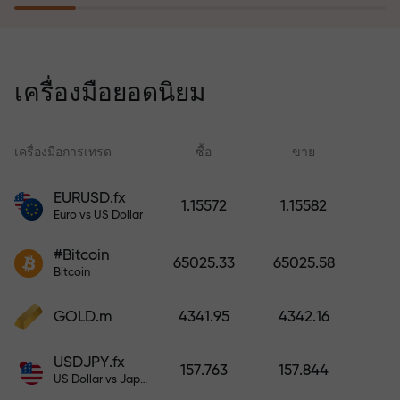
โปรแกรมประกันความเสี่ยงจะชดเชย
การขาดทุนและรับประกันกำไรเพิ่ม
เครื่องมือยอดนิยม
สามเท่าภายใน 6 เดือน เทรดอย่าง
มั่นใจ — เงินทุนของคุณได้รับการ
ปกป้อง!
เครื่องมือการเทรด
ซื้อ
ขาย
สเ
EURUSD.fx
1.15572
1.15582
Euro vs US Dollar
ฝากเงินและรับโบนัสมากกว่ายอด
ฝาก 1,000 เท่า X1000 ไม่ใช่การพิมพ์
#Bitcoin
65025.33
65025.58
ผิด ยิ่งฝากมาก ตัวคูณยิ่งสูง
Bitcoin
GOLD.m
4341.95
4342.16
USDJPY.fx
157.763
157.844
US Dollar vs Japanese Yen