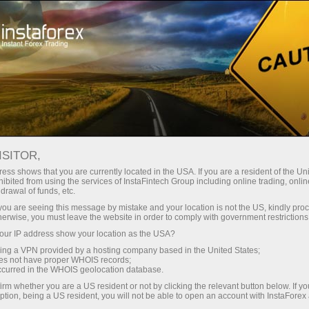
สเปรดต่ำมาก — กำไรสูง
ISITOR,
ess shows that you are currently located in the USA. If you are a resident of the Uni
โบนัส 30%
ibited from using the services of InstaFintech Group including online trading, online
กับ InstaForex คุณจะได้รับเงื่อนไขที่
drawal of funds, etc.
แข่งขันได้อย่างแท้จริง: เลเวอเรจ
สำหรับทุกการฝาก
k you are seeing this message by mistake and your location is not the US, kindly pro
สูงสุด 1:5000 สเปรดและค่า
herwise, you must leave the website in order to comply with government restrictions
คอมมิชชั่นที่ดีที่สุดในตลาด รวมถึง
ur IP address show your location as the USA?
ความเร็ว
เงื่อนไขที่เหมาะสมสำหรับการเทรด
sing a VPN provided by a hosting company based in the United States;
หุ้นและดัชนี
oes not have proper WHOIS records;
ในการเทรดและบนทางหลวง
occurred in the WHOIS geolocation database.
irm whether you are a US resident or not by clicking the relevant button below. If y
ption, being a US resident, you will not be able to open an account with InstaForex
แจ็กพอตของขวัญส่วนตัวของคุณ
เราได้พัฒนาระบบโบนัสที่ทำให้การ