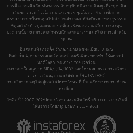
การซื้อขายผลิตภัณฑ์ทางการเงินอนุพันธ์มีความเสี่ยงสูงที่จะสูญเสีย
เงินอย่างรวดเร็วเนื่องจากเลเวอเรจ คุณไม่ควรทำการซื้อขาย
ตราสารเหล่านี้หากคุณไม่เข้าใจอย่างถ่องแท้ถึงลักษณะของธุรกรรม
ที่คุณกำลังทำอยู่และขอบเขตที่แท้จริงของความเสี่ยง การลงทุน
ประเภทนี้อาจเหมาะสมสำหรับนักลงทุนบางราย แต่ไม่เหมาะสำหรับ
ทุกคน
อินสแตนท์ เทรดดิ้ง จำกัด, หมายเลขทะเบียน 1811672
ที่อยู่: ชั้น 4, อาคารวอเตอร์ส เอดจ์, เมอริเดียน พลาซ่า, โร้ดทาวน์,
ทอร์โตลา, หมู่เกาะบริติชเวอร์จิน
หมายเลขใบอนุญาต SIBA/L/14/1082 ออกโดยคณะกรรมการบริการ
ทางการเงินหมู่เกาะบริติชเวอร์จิน (BVI FSC)
การบริการต่างๆได้อยู่ภายใต้ InstaForex ที่เป็นเครื่องหมายการค้าจด
ทะเบียน.
ลิขสิทธิ์© 2007-2026 InstaForex สงวนลิขสิทธิ์ บริการทางการเงินที่
ให้บริการโดยกลุ่มบริษัท InstaFintech.