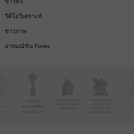
ข่าวทีวี
วิดีโอวิเคราะห์
ข่าวภาพ
อารมณ์ขัน Forex
Most Innovative
Forex Broker of
Best
์ที่มี
โปรแกรม
Mobile Trading
the Year at
Tec
ื่อนไหว
พันธมิตรที่ดีที่สุด
Application
Money Expo
ในเอเชีย
ประจำปี 2020
Abu Dhabi 2025
ี 2020