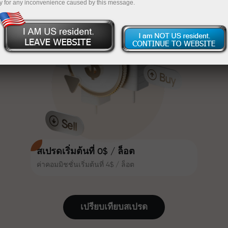
y for any inconvenience caused by this message.
เทรดน่าสนใจยิ่งขึ้น ลูกค้า
InstaForex
ฝากเงินจำนวน $333 — เลือกของขวัญมูลค่าสูงสุด
InstaForex ทุกคนสามารถรับโบนัส
สูงสุด 30% จากยอดฝาก และใช้
$1,500
ประโยชน์จากโปรโมชั่นและข้อเสนอ
เทรดแบบไร้ความเสี่ยง — เรารับประกัน
พิเศษอื่น ๆ
กำไรของคุณ
ความเร็วในสนามแข่งและความเร็ว
โบนัสสูงสุด X1000 — ตัวคูณที่ใหญ่ที่สุด
ในการเทรดมีคุณค่าเดียวกัน Aleš
ในตลาด
Loprais นำความมุ่งมั่นและวินัยเข้าสู่
โลกของการเทรด ในฐานะพันธมิตรที่
สร้างแรงบันดาลใจให้ลูกค้าบรรลุเป้า
หมายที่ทะเยอทะยาน
สเปรดเริ่มต้นที่ 0$ / ล็อต
ค่าคอมมิชชั่นเริ่มต้นที่ 4$ / ล็อต
เราแจกของขวัญจริง ไม่ใช่โบนัสหรือ
โค้ดโปรโมชั่น ลูกค้า InstaForex ทุก
คนสามารถรับ iPhone, MacBook
เปรียบเทียบสเปรด
หรือทริปในฝัน เพียงแค่ฝากเงิน