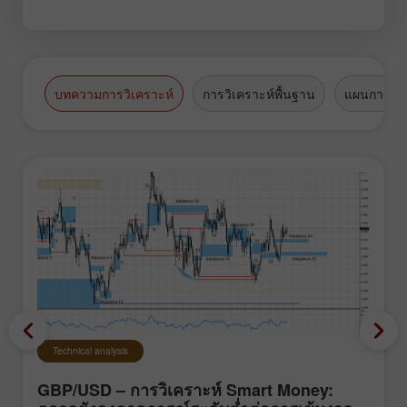
บทความการวิเคราะห์
การวิเคราะห์พื้นฐาน
แผนการซื้
Technical analysis
GBP/USD – การวิเคราะห์ Smart Money: