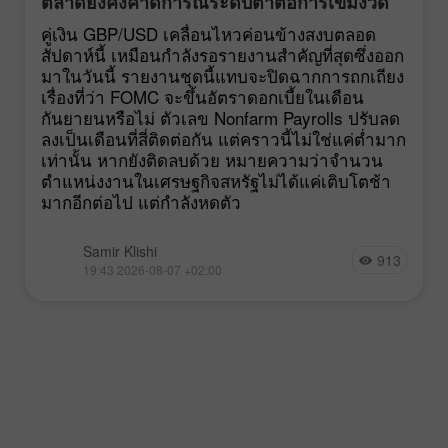
ตลาดยังคงคาดการณ์ระดับต่ำต่อการเข้มงวด
นโยบายของ FOMC
คู่เงิน GBP/USD เคลื่อนไหวค่อนข้างสงบตลอด
สัปดาห์นี้ เหมือนกำลังรอรายงานสำคัญที่สุดซึ่งออก
มาในวันนี้ รายงานชุดนี้แทบจะปิดฉากการถกเถียง
เรื่องที่ว่า FOMC จะขึ้นอัตราดอกเบี้ยในเดือน
กันยายนหรือไม่ ตัวเลข Nonfarm Payrolls ปรับลด
ลงเป็นเดือนที่สี่ติดต่อกัน แต่คราวนี้ไม่ใช่แค่ต่ำมาก
เท่านั้น หากยังติดลบด้วย หมายความว่าจำนวน
ตำแหน่งงานในเศรษฐกิจสหรัฐไม่ได้แค่เติบโตช้า
มากอีกต่อไป แต่กำลังหดตัว
Samir Klishi
913
19:43 2026-08-07 +02:00