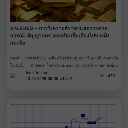
XAU/USD – การวิเคราะห์ราคาและการคาด
การณ์: สัญญาณทางเทคนิคเริ่มเอียงไปทางฝั่ง
กระทิง
ทองคำ (XAU/USD) เคลื่อนไหวด้วยมุมมองเชิงบวกที่แข็งแกร่ง
ในวันนี้ กำลังเข้าใกล้กรอบบนของช่วงการซื้อขายรายเดือน
Irina Yanina
จากมุมมองเชิงเทคนิค การเบรกขึ้นในกรอบเวลาอินทราเดย์
1479
13:24 2026-08-05 UTC+2
เหนือเส้นค่าเฉลี่ยเคลื่อนที่แบบเอ็กซ์โปเนนเชียล (EMA) 200
ช่วงบนกราฟ 4 ชั่วโมง ช่วยสนับสนุนแนวโน้มขาขึ้น นอกจาก
นี้ ตัวชี้วัดโมเมนตัมยังอยู่ในโซนบวก ยืนยันว่าฝั่งซื้อยังคงได้
เปรียบ