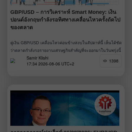
GBP/USD – การวิเคราะห์ Smart Money: เงิน
ปอนด์อังกฤษกำลังรอทิศทางเคลื่อนไหวครั้งถัดไป
ของตลาด
คู่เงิน GBP/USD เคลื่อนไหวค่อนข้างสงบในสัปดาห์นี้ เห็นได้ชัด
ว่าตลาดกำลังรอรายงานเศรษฐกิจสำคัญที่จะออกมาในวันพรุ่งนี้
Samir Klishi
ฝั่ง Bull กลับมาเดินหน้าต่อในช่วงปลายเดือนมิถุนายน ก่อนจะมี
1398
17:34 2026-08-06 UTC+2
แรงย่อตัวแบบปรับฐานตามปกติ ตอนนี้กำลังพยายามเปิดรอบ
การขึ้นรอบใหม่ แต่ยังรอปัจจัยพื้นฐานมาช่วยหนุนเพิ่มเติม โซน
Bearish imbalance 24 ถูกทะลุขึ้นไปแล้วโดยที่ราคาไม่ตอบ
สนองอย่างมีนัยสำคัญ