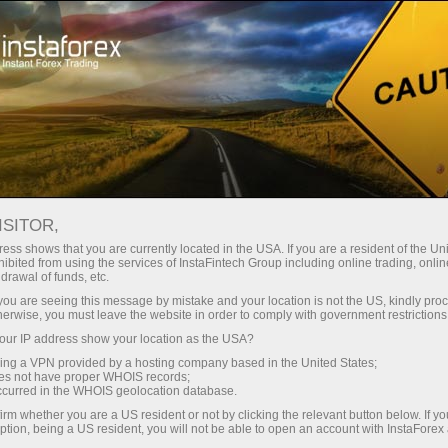
สำหรับเทรดเดอร์
การวิเคราะห์ฟอเร็กซ์
บทวิจารณ์เชิงวิเคราะห์
Technical analysis
ISITOR,
ess shows that you are currently located in the USA. If you are a resident of the Uni
ibited from using the services of InstaFintech Group including online trading, online
08.06.2026 07:37 AM
drawal of funds, etc.
สัญญาณการเทรดสำหรับ EUR/USD
k you are seeing this message by mistake and your location is not the US, kindly pro
herwise, you must leave the website in order to comply with government restrictions
ระหว่างวันที่ 8-10 มิถุนายน 2026: ซื้อ
ur IP address show your location as the USA?
เหนือระดับ 1.1500 (21 SMA - 6/8
sing a VPN provided by a hosting company based in the United States;
oes not have proper WHOIS records;
Murray)
occurred in the WHOIS geolocation database.
irm whether you are a US resident or not by clicking the relevant button below. If y
ption, being a US resident, you will not be able to open an account with InstaForex