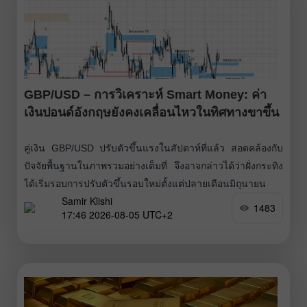
GBP/USD – การวิเคราะห์ Smart Money: ค่า
เงินปอนด์อังกฤษยังคงเคลื่อนไหวในทิศทางขาขึ้น
คู่เงิน GBP/USD ปรับตัวขึ้นแรงในสัปดาห์ที่แล้ว สอดคล้องกับ
ปัจจัยพื้นฐานในภาพรวมอย่างเต็มที่ จึงอาจกล่าวได้ว่าฝั่งกระทิง
ได้เริ่มรอบการปรับตัวขึ้นรอบใหม่ตั้งแต่ปลายเดือนมิถุนายน
Samir Klishi
ตามมาด้วยการย่อตัวในลักษณะการปรับฐานตามปกติ และขณะ
1483
17:46 2026-08-05 UTC+2
นี้กำลังพยายามกลับมาสานต่อทิศทางขาขึ้นอีกครั้ง Bearish
Imbalance 24 ถูกทะลุขึ้นไปโดยไม่ก่อให้เกิดปฏิกิริยาตอบสนอง
ด้านราคาที่มีนัยสำคัญ ดังนั้นรูปแบบนี้จึงสามารถมองได้ว่าได้
กลับด้านกลายเป็น Imbalance ฝั่งขาขึ้นแล้ว ราคาเริ่มตอบ
สนองต่อโซนดังกล่าวจากด้านบนตั้งแต่วันศุกร์