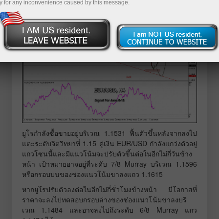
y for any inconvenience caused by this message.
ยูโรกำลังซื้อขายอยู่บริเวณ 1.1531 ฟื้นตัวขึ้นหลังจากลงไป
แตะระดับจิตวิทยาที่ 1.15 คู่เงิน EUR/USD กำลังแกว่งตัวอยู่
แถวโซนนี้และมีแนวโน้มจะปรับตัวขึ้นต่อในอีกไม่กี่วันข้าง
หน้า เป้าหมายอาจอยู่ที่ระดับ 7/8 Murray บริเวณ 1.1596
หรือกรอบบนของช่องแนวโน้มขาลงแถว 1.1615
หากยูโรปรับตัวลงต่อในอีกไม่กี่ชั่วโมงข้างหน้า มีโอกาสที่
ราคาจะลงไปทดสอบกรอบล่างของช่องแนวโน้มขาลงบริ
เวณ 1.1484 และอาจลงไปถึงระดับ 6/8 Murray แถว