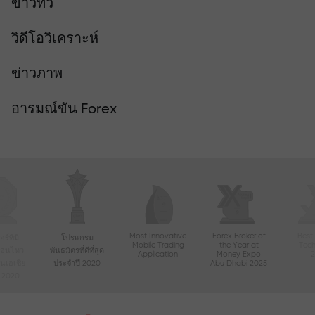
ข่าวทีวี
วิดีโอวิเคราะห์
ข่าวภาพ
อารมณ์ขัน Forex
Most Innovative
Forex Broker of
Best
์ที่มี
โปรแกรม
Mobile Trading
the Year at
Tec
ื่อนไหว
พันธมิตรที่ดีที่สุด
Application
Money Expo
ในเอเชีย
ประจำปี 2020
Abu Dhabi 2025
ี 2020