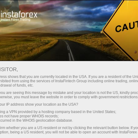
สเปรดต่ำมาก — กำไรสูง
ISITOR,
ess shows that you are currently located in the USA. If you are a resident of the Uni
โบนัส 30%
ibited from using the services of InstaFintech Group including online trading, online
กับ InstaForex คุณจะได้รับเงื่อนไขที่
drawal of funds, etc.
แข่งขันได้อย่างแท้จริง: เลเวอเรจ
สำหรับทุกการฝาก
k you are seeing this message by mistake and your location is not the US, kindly pro
สูงสุด 1:5000 สเปรดและค่า
herwise, you must leave the website in order to comply with government restrictions
คอมมิชชั่นที่ดีที่สุดในตลาด รวมถึง
ur IP address show your location as the USA?
ความเร็ว
เงื่อนไขที่เหมาะสมสำหรับการเทรด
sing a VPN provided by a hosting company based in the United States;
หุ้นและดัชนี
oes not have proper WHOIS records;
ในการเทรดและบนทางหลวง
occurred in the WHOIS geolocation database.
irm whether you are a US resident or not by clicking the relevant button below. If y
ption, being a US resident, you will not be able to open an account with InstaForex
แจ็กพอตของขวัญส่วนตัวของคุณ
เราได้พัฒนาระบบโบนัสที่ทำให้การ