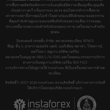
การซื้อขายผลิตภัณฑ์ทางการเงินอนุพันธ์มีความเสี่ยงสูงที่จะสูญเสีย
เงินอย่างรวดเร็วเนื่องจากเลเวอเรจ คุณไม่ควรทำการซื้อขาย
ตราสารเหล่านี้หากคุณไม่เข้าใจอย่างถ่องแท้ถึงลักษณะของธุรกรรม
ที่คุณกำลังทำอยู่และขอบเขตที่แท้จริงของความเสี่ยง การลงทุน
ประเภทนี้อาจเหมาะสมสำหรับนักลงทุนบางราย แต่ไม่เหมาะสำหรับ
ทุกคน
อินสแตนท์ เทรดดิ้ง จำกัด, หมายเลขทะเบียน 1811672
ที่อยู่: ชั้น 4, อาคารวอเตอร์ส เอดจ์, เมอริเดียน พลาซ่า, โร้ดทาวน์,
ทอร์โตลา, หมู่เกาะบริติชเวอร์จิน
หมายเลขใบอนุญาต SIBA/L/14/1082 ออกโดยคณะกรรมการบริการ
ทางการเงินหมู่เกาะบริติชเวอร์จิน (BVI FSC)
การบริการต่างๆได้อยู่ภายใต้ InstaForex ที่เป็นเครื่องหมายการค้าจด
ทะเบียน.
ลิขสิทธิ์© 2007-2026 InstaForex สงวนลิขสิทธิ์ บริการทางการเงินที่
ให้บริการโดยกลุ่มบริษัท InstaFintech.