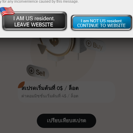
y for any inconvenience caused by this message.
เทรดน่าสนใจยิ่งขึ้น ลูกค้า
InstaForex
ฝากเงินจำนวน $333 — เลือกของขวัญมูลค่าสูงสุด
InstaForex ทุกคนสามารถรับโบนัส
สูงสุด 30% จากยอดฝาก และใช้
$1,500
ประโยชน์จากโปรโมชั่นและข้อเสนอ
เทรดแบบไร้ความเสี่ยง — เรารับประกัน
พิเศษอื่น ๆ
กำไรของคุณ
ความเร็วในสนามแข่งและความเร็ว
โบนัสสูงสุด X1000 — ตัวคูณที่ใหญ่ที่สุด
ในการเทรดมีคุณค่าเดียวกัน Aleš
ในตลาด
Loprais นำความมุ่งมั่นและวินัยเข้าสู่
โลกของการเทรด ในฐานะพันธมิตรที่
สร้างแรงบันดาลใจให้ลูกค้าบรรลุเป้า
หมายที่ทะเยอทะยาน
สเปรดเริ่มต้นที่ 0$ / ล็อต
ค่าคอมมิชชั่นเริ่มต้นที่ 4$ / ล็อต
เราแจกของขวัญจริง ไม่ใช่โบนัสหรือ
โค้ดโปรโมชั่น ลูกค้า InstaForex ทุก
คนสามารถรับ iPhone, MacBook
เปรียบเทียบสเปรด
หรือทริปในฝัน เพียงแค่ฝากเงิน