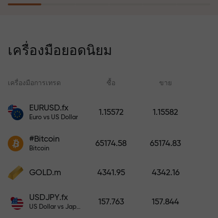
โปรแกรมประกันความเสี่ยงจะชดเชย
การขาดทุนและรับประกันกำไรเพิ่ม
เครื่องมือยอดนิยม
สามเท่าภายใน 6 เดือน เทรดอย่าง
มั่นใจ — เงินทุนของคุณได้รับการ
ปกป้อง!
เครื่องมือการเทรด
ซื้อ
ขาย
สเ
EURUSD.fx
1.15572
1.15582
Euro vs US Dollar
ฝากเงินและรับโบนัสมากกว่ายอด
ฝาก 1,000 เท่า X1000 ไม่ใช่การพิมพ์
#Bitcoin
65174.58
65174.83
ผิด ยิ่งฝากมาก ตัวคูณยิ่งสูง
Bitcoin
GOLD.m
4341.95
4342.16
USDJPY.fx
157.763
157.844
US Dollar vs Japanese Yen