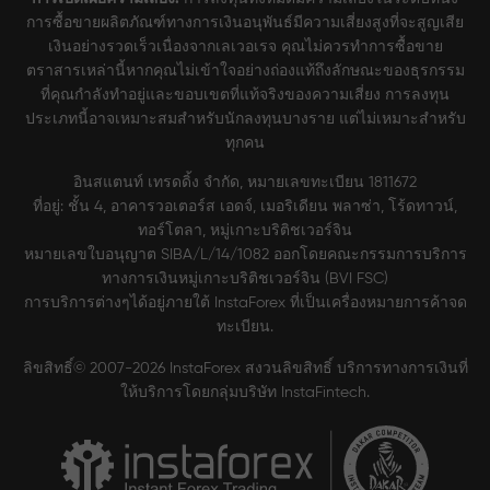
การซื้อขายผลิตภัณฑ์ทางการเงินอนุพันธ์มีความเสี่ยงสูงที่จะสูญเสีย
เงินอย่างรวดเร็วเนื่องจากเลเวอเรจ คุณไม่ควรทำการซื้อขาย
ตราสารเหล่านี้หากคุณไม่เข้าใจอย่างถ่องแท้ถึงลักษณะของธุรกรรม
ที่คุณกำลังทำอยู่และขอบเขตที่แท้จริงของความเสี่ยง การลงทุน
ประเภทนี้อาจเหมาะสมสำหรับนักลงทุนบางราย แต่ไม่เหมาะสำหรับ
ทุกคน
อินสแตนท์ เทรดดิ้ง จำกัด, หมายเลขทะเบียน 1811672
ที่อยู่: ชั้น 4, อาคารวอเตอร์ส เอดจ์, เมอริเดียน พลาซ่า, โร้ดทาวน์,
ทอร์โตลา, หมู่เกาะบริติชเวอร์จิน
หมายเลขใบอนุญาต SIBA/L/14/1082 ออกโดยคณะกรรมการบริการ
ทางการเงินหมู่เกาะบริติชเวอร์จิน (BVI FSC)
การบริการต่างๆได้อยู่ภายใต้ InstaForex ที่เป็นเครื่องหมายการค้าจด
ทะเบียน.
ลิขสิทธิ์© 2007-2026 InstaForex สงวนลิขสิทธิ์ บริการทางการเงินที่
ให้บริการโดยกลุ่มบริษัท InstaFintech.