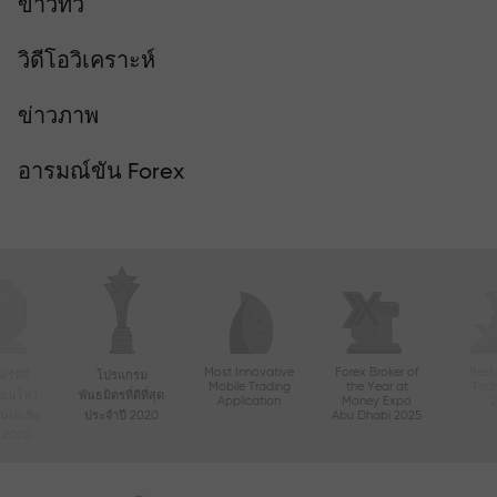
ข่าวทีวี
วิดีโอวิเคราะห์
ข่าวภาพ
อารมณ์ขัน Forex
Most Innovative
Forex Broker of
Best
์ที่มี
โปรแกรม
Mobile Trading
the Year at
Tec
ื่อนไหว
พันธมิตรที่ดีที่สุด
Application
Money Expo
ในเอเชีย
ประจำปี 2020
Abu Dhabi 2025
ี 2020