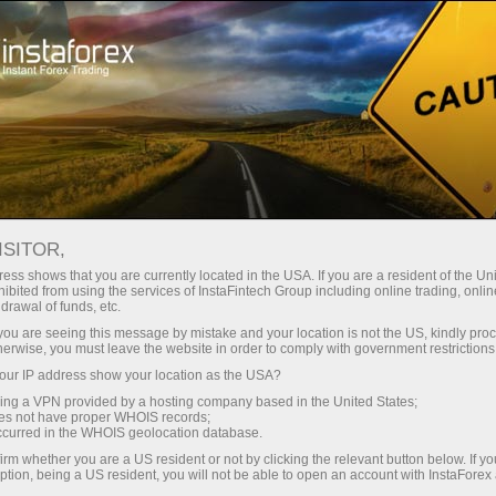
สเปรดต่ำมาก — กำไรสูง
ISITOR,
ess shows that you are currently located in the USA. If you are a resident of the Uni
โบนัส 30%
ibited from using the services of InstaFintech Group including online trading, online
กับ InstaForex คุณจะได้รับเงื่อนไขที่
drawal of funds, etc.
แข่งขันได้อย่างแท้จริง: เลเวอเรจ
สำหรับทุกการฝาก
k you are seeing this message by mistake and your location is not the US, kindly pro
สูงสุด 1:5000 สเปรดและค่า
herwise, you must leave the website in order to comply with government restrictions
คอมมิชชั่นที่ดีที่สุดในตลาด รวมถึง
ur IP address show your location as the USA?
ความเร็ว
เงื่อนไขที่เหมาะสมสำหรับการเทรด
sing a VPN provided by a hosting company based in the United States;
หุ้นและดัชนี
oes not have proper WHOIS records;
ในการเทรดและบนทางหลวง
occurred in the WHOIS geolocation database.
irm whether you are a US resident or not by clicking the relevant button below. If y
ption, being a US resident, you will not be able to open an account with InstaForex
แจ็กพอตของขวัญส่วนตัวของคุณ
เราได้พัฒนาระบบโบนัสที่ทำให้การ