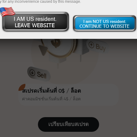
y for any inconvenience caused by this message.
เทรดน่าสนใจยิ่งขึ้น ลูกค้า
InstaForex
ฝากเงินจำนวน $333 — เลือกของขวัญมูลค่าสูงสุด
InstaForex ทุกคนสามารถรับโบนัส
สูงสุด 30% จากยอดฝาก และใช้
$1,500
ประโยชน์จากโปรโมชั่นและข้อเสนอ
เทรดแบบไร้ความเสี่ยง — เรารับประกัน
พิเศษอื่น ๆ
กำไรของคุณ
ความเร็วในสนามแข่งและความเร็ว
โบนัสสูงสุด X1000 — ตัวคูณที่ใหญ่ที่สุด
ในการเทรดมีคุณค่าเดียวกัน Aleš
ในตลาด
Loprais นำความมุ่งมั่นและวินัยเข้าสู่
โลกของการเทรด ในฐานะพันธมิตรที่
สร้างแรงบันดาลใจให้ลูกค้าบรรลุเป้า
หมายที่ทะเยอทะยาน
สเปรดเริ่มต้นที่ 0$ / ล็อต
ค่าคอมมิชชั่นเริ่มต้นที่ 4$ / ล็อต
เราแจกของขวัญจริง ไม่ใช่โบนัสหรือ
โค้ดโปรโมชั่น ลูกค้า InstaForex ทุก
คนสามารถรับ iPhone, MacBook
เปรียบเทียบสเปรด
หรือทริปในฝัน เพียงแค่ฝากเงิน