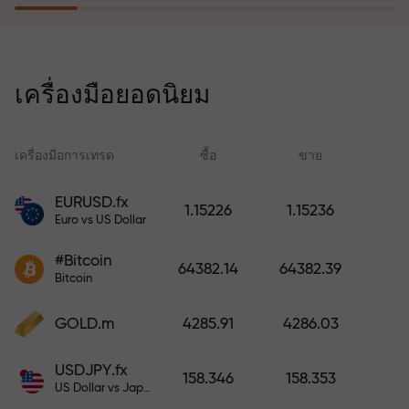
โปรแกรมประกันความเสี่ยงจะชดเชย
การขาดทุนและรับประกันกำไรเพิ่ม
เครื่องมือยอดนิยม
สามเท่าภายใน 6 เดือน เทรดอย่าง
มั่นใจ — เงินทุนของคุณได้รับการ
ปกป้อง!
เครื่องมือการเทรด
ซื้อ
ขาย
สเ
EURUSD.fx
1.15226
1.15236
Euro vs US Dollar
ฝากเงินและรับโบนัสมากกว่ายอด
ฝาก 1,000 เท่า X1000 ไม่ใช่การพิมพ์
#Bitcoin
64382.14
64382.39
ผิด ยิ่งฝากมาก ตัวคูณยิ่งสูง
Bitcoin
GOLD.m
4285.91
4286.03
USDJPY.fx
158.346
158.353
US Dollar vs Japanese Yen