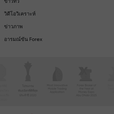
ข่าวทีวี
วิดีโอวิเคราะห์
ข่าวภาพ
อารมณ์ขัน Forex
Most Innovative
Forex Broker of
Best
์ที่มี
โปรแกรม
Mobile Trading
the Year at
Tec
ื่อนไหว
พันธมิตรที่ดีที่สุด
Application
Money Expo
ในเอเชีย
ประจำปี 2020
Abu Dhabi 2025
ี 2020