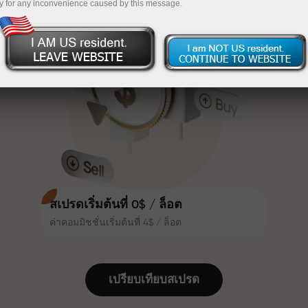
y for any inconvenience caused by this message.
เทรดน่าสนใจยิ่งขึ้น ลูกค้า
InstaForex
ฝากเงินจำนวน $333 — เลือกของขวัญมูลค่าสูงสุด
InstaForex ทุกคนสามารถรับโบนัส
สูงสุด 30% จากยอดฝาก และใช้
$1,500
ประโยชน์จากโปรโมชั่นและข้อเสนอ
เทรดแบบไร้ความเสี่ยง — เรารับประกัน
พิเศษอื่น ๆ
กำไรของคุณ
ความเร็วในสนามแข่งและความเร็ว
โบนัสสูงสุด X1000 — ตัวคูณที่ใหญ่ที่สุด
ในการเทรดมีคุณค่าเดียวกัน Aleš
ในตลาด
Loprais นำความมุ่งมั่นและวินัยเข้าสู่
โลกของการเทรด ในฐานะพันธมิตรที่
สร้างแรงบันดาลใจให้ลูกค้าบรรลุเป้า
หมายที่ทะเยอทะยาน
สเปรดเริ่มต้นที่ 0$ / ล็อต
ค่าคอมมิชชั่นเริ่มต้นที่ 4$ / ล็อต
เราแจกของขวัญจริง ไม่ใช่โบนัสหรือ
โค้ดโปรโมชั่น ลูกค้า InstaForex ทุก
คนสามารถรับ iPhone, MacBook
เปรียบเทียบสเปรด
หรือทริปในฝัน เพียงแค่ฝากเงิน