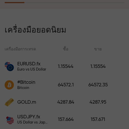
โปรแกรมประกันความเสี่ยงจะชดเชย
การขาดทุนและรับประกันกำไรเพิ่ม
เครื่องมือยอดนิยม
สามเท่าภายใน 6 เดือน เทรดอย่าง
มั่นใจ — เงินทุนของคุณได้รับการ
ปกป้อง!
เครื่องมือการเทรด
ซื้อ
ขาย
สเ
EURUSD.fx
1.15544
1.15554
Euro vs US Dollar
ฝากเงินและรับโบนัสมากกว่ายอด
ฝาก 1,000 เท่า X1000 ไม่ใช่การพิมพ์
#Bitcoin
64572.1
64572.35
ผิด ยิ่งฝากมาก ตัวคูณยิ่งสูง
Bitcoin
GOLD.m
4287.84
4287.95
USDJPY.fx
157.664
157.671
US Dollar vs Japanese Yen