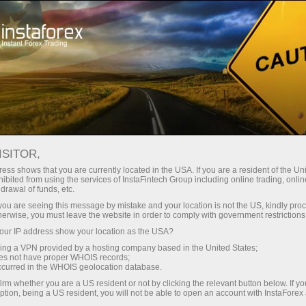
สเปรดต่ำมาก — กำไรสูง
ISITOR,
ess shows that you are currently located in the USA. If you are a resident of the Uni
โบนัส 30%
ibited from using the services of InstaFintech Group including online trading, online
กับ InstaForex คุณจะได้รับเงื่อนไขที่
drawal of funds, etc.
แข่งขันได้อย่างแท้จริง: เลเวอเรจ
สำหรับทุกการฝาก
k you are seeing this message by mistake and your location is not the US, kindly pro
สูงสุด 1:5000 สเปรดและค่า
herwise, you must leave the website in order to comply with government restrictions
คอมมิชชั่นที่ดีที่สุดในตลาด รวมถึง
ur IP address show your location as the USA?
ความเร็ว
เงื่อนไขที่เหมาะสมสำหรับการเทรด
sing a VPN provided by a hosting company based in the United States;
หุ้นและดัชนี
oes not have proper WHOIS records;
ในการเทรดและบนทางหลวง
occurred in the WHOIS geolocation database.
irm whether you are a US resident or not by clicking the relevant button below. If y
ption, being a US resident, you will not be able to open an account with InstaForex
แจ็กพอตของขวัญส่วนตัวของคุณ
เราได้พัฒนาระบบโบนัสที่ทำให้การ