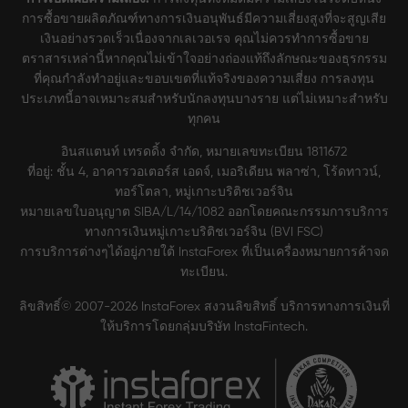
การซื้อขายผลิตภัณฑ์ทางการเงินอนุพันธ์มีความเสี่ยงสูงที่จะสูญเสีย
เงินอย่างรวดเร็วเนื่องจากเลเวอเรจ คุณไม่ควรทำการซื้อขาย
ตราสารเหล่านี้หากคุณไม่เข้าใจอย่างถ่องแท้ถึงลักษณะของธุรกรรม
ที่คุณกำลังทำอยู่และขอบเขตที่แท้จริงของความเสี่ยง การลงทุน
ประเภทนี้อาจเหมาะสมสำหรับนักลงทุนบางราย แต่ไม่เหมาะสำหรับ
ทุกคน
อินสแตนท์ เทรดดิ้ง จำกัด, หมายเลขทะเบียน 1811672
ที่อยู่: ชั้น 4, อาคารวอเตอร์ส เอดจ์, เมอริเดียน พลาซ่า, โร้ดทาวน์,
ทอร์โตลา, หมู่เกาะบริติชเวอร์จิน
หมายเลขใบอนุญาต SIBA/L/14/1082 ออกโดยคณะกรรมการบริการ
ทางการเงินหมู่เกาะบริติชเวอร์จิน (BVI FSC)
การบริการต่างๆได้อยู่ภายใต้ InstaForex ที่เป็นเครื่องหมายการค้าจด
ทะเบียน.
ลิขสิทธิ์© 2007-2026 InstaForex สงวนลิขสิทธิ์ บริการทางการเงินที่
ให้บริการโดยกลุ่มบริษัท InstaFintech.