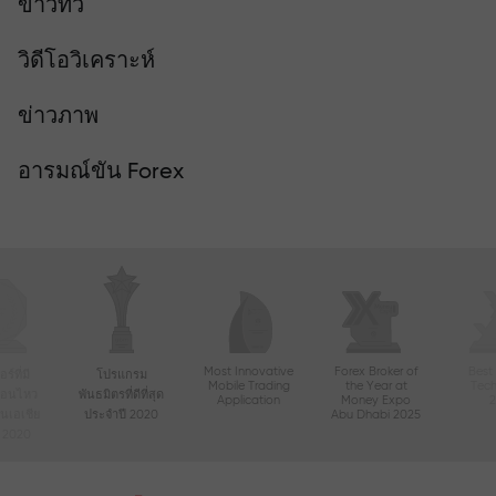
ข่าวทีวี
วิดีโอวิเคราะห์
ข่าวภาพ
อารมณ์ขัน Forex
Most Innovative
Forex Broker of
Best
์ที่มี
โปรแกรม
Mobile Trading
the Year at
Tec
ื่อนไหว
พันธมิตรที่ดีที่สุด
Application
Money Expo
ในเอเชีย
ประจำปี 2020
Abu Dhabi 2025
ี 2020