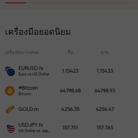
โปรแกรมประกันความเสี่ยงจะชดเชย
การขาดทุนและรับประกันกำไรเพิ่ม
เครื่องมือยอดนิยม
สามเท่าภายใน 6 เดือน เทรดอย่าง
มั่นใจ — เงินทุนของคุณได้รับการ
ปกป้อง!
เครื่องมือการเทรด
ซื้อ
ขาย
สเ
EURUSD.fx
1.15423
1.15433
Euro vs US Dollar
ฝากเงินและรับโบนัสมากกว่ายอด
ฝาก 1,000 เท่า X1000 ไม่ใช่การพิมพ์
#Bitcoin
64798.68
64798.93
ผิด ยิ่งฝากมาก ตัวคูณยิ่งสูง
Bitcoin
GOLD.m
4256.35
4256.47
USDJPY.fx
157.751
157.763
US Dollar vs Japanese Yen