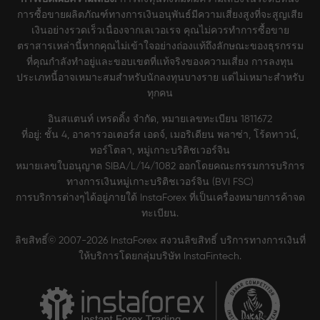
การซื้อขายผลิตภัณฑ์ทางการเงินอนุพันธ์มีความเสี่ยงสูงที่จะสูญเสีย
เงินอย่างรวดเร็วเนื่องจากเลเวอเรจ คุณไม่ควรทำการซื้อขาย
ตราสารเหล่านี้หากคุณไม่เข้าใจอย่างถ่องแท้ถึงลักษณะของธุรกรรม
ที่คุณกำลังทำอยู่และขอบเขตที่แท้จริงของความเสี่ยง การลงทุน
ประเภทนี้อาจเหมาะสมสำหรับนักลงทุนบางราย แต่ไม่เหมาะสำหรับ
ทุกคน
อินสแตนท์ เทรดดิ้ง จำกัด, หมายเลขทะเบียน 1811672
ที่อยู่: ชั้น 4, อาคารวอเตอร์ส เอดจ์, เมอริเดียน พลาซ่า, โร้ดทาวน์,
ทอร์โตลา, หมู่เกาะบริติชเวอร์จิน
หมายเลขใบอนุญาต SIBA/L/14/1082 ออกโดยคณะกรรมการบริการ
ทางการเงินหมู่เกาะบริติชเวอร์จิน (BVI FSC)
การบริการต่างๆได้อยู่ภายใต้ InstaForex ที่เป็นเครื่องหมายการค้าจด
ทะเบียน.
ลิขสิทธิ์© 2007-2026 InstaForex สงวนลิขสิทธิ์ บริการทางการเงินที่
ให้บริการโดยกลุ่มบริษัท InstaFintech.