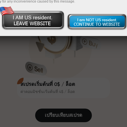
y for any inconvenience caused by this message.
เทรดน่าสนใจยิ่งขึ้น ลูกค้า
InstaForex
ฝากเงินจำนวน $333 — เลือกของขวัญมูลค่าสูงสุด
InstaForex ทุกคนสามารถรับโบนัส
สูงสุด 30% จากยอดฝาก และใช้
$1,500
ประโยชน์จากโปรโมชั่นและข้อเสนอ
เทรดแบบไร้ความเสี่ยง — เรารับประกัน
พิเศษอื่น ๆ
กำไรของคุณ
ความเร็วในสนามแข่งและความเร็ว
โบนัสสูงสุด X1000 — ตัวคูณที่ใหญ่ที่สุด
ในการเทรดมีคุณค่าเดียวกัน Aleš
ในตลาด
Loprais นำความมุ่งมั่นและวินัยเข้าสู่
โลกของการเทรด ในฐานะพันธมิตรที่
สร้างแรงบันดาลใจให้ลูกค้าบรรลุเป้า
หมายที่ทะเยอทะยาน
สเปรดเริ่มต้นที่ 0$ / ล็อต
ค่าคอมมิชชั่นเริ่มต้นที่ 4$ / ล็อต
เราแจกของขวัญจริง ไม่ใช่โบนัสหรือ
โค้ดโปรโมชั่น ลูกค้า InstaForex ทุก
คนสามารถรับ iPhone, MacBook
เปรียบเทียบสเปรด
หรือทริปในฝัน เพียงแค่ฝากเงิน