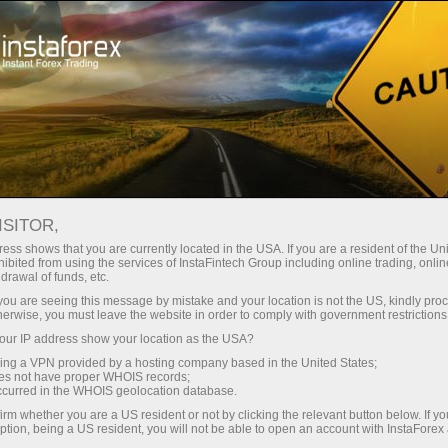
สเปรดต่ำมาก — กำไรสูง
ISITOR,
ess shows that you are currently located in the USA. If you are a resident of the Uni
โบนัส 30%
ibited from using the services of InstaFintech Group including online trading, online
กับ InstaForex คุณจะได้รับเงื่อนไขที่
drawal of funds, etc.
แข่งขันได้อย่างแท้จริง: เลเวอเรจ
สำหรับทุกการฝาก
k you are seeing this message by mistake and your location is not the US, kindly pro
สูงสุด 1:5000 สเปรดและค่า
herwise, you must leave the website in order to comply with government restrictions
คอมมิชชั่นที่ดีที่สุดในตลาด รวมถึง
ur IP address show your location as the USA?
ความเร็ว
เงื่อนไขที่เหมาะสมสำหรับการเทรด
sing a VPN provided by a hosting company based in the United States;
หุ้นและดัชนี
oes not have proper WHOIS records;
ในการเทรดและบนทางหลวง
occurred in the WHOIS geolocation database.
irm whether you are a US resident or not by clicking the relevant button below. If y
ption, being a US resident, you will not be able to open an account with InstaForex
แจ็กพอตของขวัญส่วนตัวของคุณ
เราได้พัฒนาระบบโบนัสที่ทำให้การ