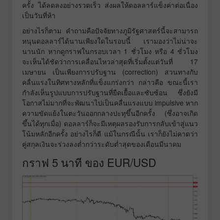
ครั้ง ได้ลดลงอย่างรวดเร็ว ส่งผลให้ดอลลาร์แข็งค่าต่อเนื่อง
เป็นวันที่ห้า
อย่างไรก็ตาม คำถามคือปัจจัยทางภูมิรัฐศาสตร์นี้จะสามารถ
หนุนดอลลาร์ได้นานเพียงใดในรอบนี้ เรามองว่าไม่น่าจะ
นานนัก หากดูกราฟในกรอบเวลา 1 ชั่วโมง หรือ 4 ชั่วโมง
จะเห็นได้ชัดว่าการเคลื่อนไหวล่าสุดที่เริ่มตั้งแต่วันที่ 17
เมษายน เป็นเพียงการปรับฐาน (correction) สวนทางกับ
คลื่นแรงในทิศทางหลักที่แข็งแกร่งกว่า กล่าวคือ ขณะนี้เรา
กำลังเห็นรูปแบบการปรับฐานที่ยืดเยื้อและซับซ้อน ซึ่งยังมี
โอกาสไม่มากที่จะพัฒนาไปเป็นคลื่นแรงแบบ impulsive หาก
ความขัดแย้งในตะวันออกกลางปะทุขึ้นอีกครั้ง (ซึ่งอาจเกิด
ขึ้นได้ทุกเมื่อ) ดอลลาร์ก็จะมีเหตุผลรองรับการกลับเข้าสู่แนว
โน้มหลักอีกครั้ง อย่างไรก็ดี แม้ในกรณีนั้น เราก็ยังไม่คาดว่า
คู่สกุลเงินจะร่วงลงต่ำกว่าระดับต่ำสุดของเดือนมีนาคม
กราฟ 5 นาที ของ EUR/USD