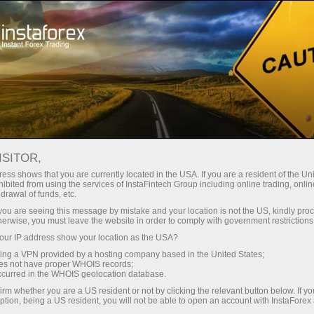
สำหรับเทรดเดอร์
การวิเคราะห์ฟอเร็กซ์
บทวิจารณ์เชิงวิเคราะห์
Trading plan
ISITOR,
ess shows that you are currently located in the USA. If you are a resident of the Uni
ibited from using the services of InstaFintech Group including online trading, online
15.05.2026 05:58 AM
drawal of funds, etc.
วิธีเทรดคู่สกุลเงิน EUR/USD ในวันที่ 15
k you are seeing this message by mistake and your location is not the US, kindly pro
herwise, you must leave the website in order to comply with government restrictions
พฤษภาคม? เคล็ดลับง่าย ๆ และการ
ur IP address show your location as the USA?
วิเคราะห์การเทรดสำหรับผู้เริ่มต้น
sing a VPN provided by a hosting company based in the United States;
oes not have proper WHOIS records;
occurred in the WHOIS geolocation database.
irm whether you are a US resident or not by clicking the relevant button below. If y
วิเคราะห์การเทรดประจำวัน
ption, being a US resident, you will not be able to open an account with InstaForex