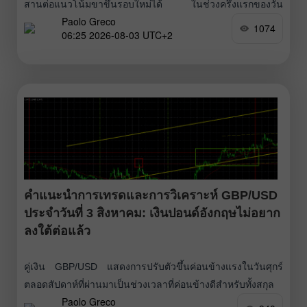
สานต่อแนวโน้มขาขึ้นรอบใหม่ได้ ในช่วงครึ่งแรกของวัน
Paolo Greco
ตลาดเผชิญกับแรงกดดันจากความผิดหวังระลอกใหม่ เนื่องจาก
1074
06:25 2026-08-03 UTC+2
อัตราเงินเฟ้อในยูโรโซนปรับเพิ่มขึ้นเพียงแตะ 2.9% (สอดคล้อง
กับที่คาดการณ์ไว้) ส่งผลให้ความคาดหวังเชิงเข้มงวด
(hawkish) ต่อทิศทางนโยบายการเงินของ European Central
Bank
คำแนะนำการเทรดและการวิเคราะห์ GBP/USD
ประจำวันที่ 3 สิงหาคม: เงินปอนด์อังกฤษไม่อยาก
ลงใต้ต่อแล้ว
คู่เงิน GBP/USD แสดงการปรับตัวขึ้นค่อนข้างแรงในวันศุกร์
ตลอดสัปดาห์ที่ผ่านมาเป็นช่วงเวลาที่ค่อนข้างดีสำหรับทั้งสกุล
Paolo Greco
เงินยุโรปและอังกฤษ ซึ่งสามารถอธิบายได้ในเชิงวิชาการ