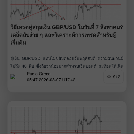
วิธีเทรดคู่สกุลเงิน GBP/USD ในวันที่ 7 สิงหาคม?
เคล็ดลับง่าย ๆ และวิเคราะห์การเทรดสำหรับผู้
เริ่มต้น
คู่เงิน GBP/USD แทบไม่ขยับตลอดวันพฤหัสบดี ความผันผวนมี
ไม่ถึง 40 พิป ซึ่งถือว่าน้อยมากสำหรับเงินปอนด์ สะท้อนให้เห็น
Paolo Greco
ว่าตลาดแทบไม่มีการเคลื่อนไหวเลย ดังนั้นจึงแทบไม่มีอะไรจาก
912
05:47 2026-08-07 UTC+2
วันก่อนหน้าให้หยิบมาวิเคราะห์เพิ่มเติม ไม่มีการเผยแพร่ข้อมูล
เศรษฐกิจสำคัญทั้งในสหราชอาณาจักรและสหรัฐฯ และก็ไม่มี
ข่าวภูมิรัฐศาสตร์ที่โดดเด่นตามออกมา ตามรายงานที่ยังไม่ได้
รับการยืนยัน ระบุว่ามีการเจรจาระหว่างโอมานและอิหร่าน
เกี่ยวกับการเปิดช่องแคบฮอร์มุซและการกำหนดเส้นทางเดินเรือ
ซึ่งในตอนนี้มีเพียงตลาดน้ำมันเท่านั้นที่ตอบสนองต่อข้อมูลดัง
กล่าว สำหรับเทรดเดอร์ในตลาดเงิน