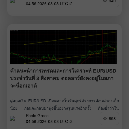
940
04:56 2026-08-03 UTC+2
เหตุการณ์และรายงานสำคัญทั้งหมดในสหรัฐฯ ออกมาไม่ดี
ตลาดไม่ได้รับสัญญาณที่ชัดเจนจาก Federal Reserve ว่าพร้อม
จะเริ่มใช้นโยบายการเงินแบบตึงตัว ในเวลาเดียวกัน Bank of
England
คำแนะนำการเทรดและการวิเคราะห์ EUR/USD
ประจำวันที่ 3 สิงหาคม ดอลลาร์ยังคงอยู่ในสภา
วะน็อกเอาต์
คู่สกุลเงิน EUR/USD เปิดตลาดในวันศุกร์ด้วยการอ่อนค่าลงเล็ก
น้อย ก่อนจะกลับมาพุ่งขึ้นอย่างรุนแรงอีกครั้ง ต้องย้ำว่าใน
Paolo Greco
สัปดาห์ที่แล้ว ตลาดเพิ่งเริ่มหันมาให้ความสนใจกับปัจจัยบวกต่อ
898
04:56 2026-08-03 UTC+2
ยูโรอย่างจริงจัง ส่งผลให้ค่าเงินยุโรปแข็งค่าขึ้นอย่างมีนัยสำคัญ