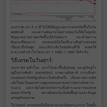
บนกราฟเวลา 5 นาที ไม่ได้มีสัญญาณการเทรดเกิดขึ้นในวัน
พฤหัสบดี และความผันผวนโดยรวมของวันก็ยังไม่สูงนัก
สัญญาณขายล่าสุดเกิดขึ้นเมื่อวันอังคาร และด้วยความ
ผันผวนที่อ่อนแรง เทรดเดอร์มือใหม่จึงอาจถือตำแหน่งต่อ
เนื่องมาถึงวันพุธ และแม้กระทั่งวันพฤหัสบดีได้ ส่งผลให้
สามารถทำเป้าในโซนราคา 1.1655–1.1666 ได้สำเร็จ
วิธีเทรดในวันศุกร์:
บนกราฟรายชั่วโมง แนวโน้มขาขึ้นยังคงอยู่ และคู่เงินยูโร
อยู่ในช่วงพักตัว (correction) มาหลายสัปดาห์ การแข็งค่า
ของดอลลาร์สหรัฐกลับมาเริ่มต้นอีกครั้ง เนื่องจากความขัด
แย้งในตะวันออกกลางอยู่บนขอบเหวของการยกระดับความ
รุนแรง แต่เรายังไม่คาดหวังการแข็งค่าระยะยาวของสกุล
ดอลลาร์สหรัฐ ตลาดยังคงเมินปัจจัยพื้นฐานและข้อมูล
เศรษฐกิจมหภาค
ในวันศุกร์ เทรดเดอร์มือใหม่สามารถเปิดสถานะขาย โดยตั้ง