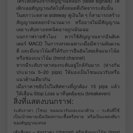
ใดระดับหนึ่งจากสัญญาณหลอก (false signals) ให้
เพิกเฉยสัญญาณถัดไปทั้งหมดที่เกิดจากระดับนั้น
ในสภาวะตลาด sideway คู่เงินใด ๆ ก็สามารถสร้าง
สัญญาณหลอกจำนวนมาก หรืออาจไม่มีสัญญาณ
เลย ระดับทางเทคนิคอาจถูกเมินเฉย
บนกราฟรายชั่วโมง ควรใช้สัญญาณจากอินดิเค
เตอร์ MACD ในการเทรดเฉพาะเมื่อมีความผันผวน
ดี และมีแนวโน้มที่ได้รับการยืนยันโดยเส้นแนวโน้ม
หรือช่องแนวโน้ม (trend channel)
หากมีระดับราคาสองระดับอยู่ใกล้กันมาก (ห่างกัน
ประมาณ 5–20 pips) ให้มองเป็นโซนแนวรับหรือ
แนวต้านเดียวกัน
เมื่อราคาขยับไปในทิศทางที่ถูกต้อง 15 pips แล้ว
ให้เลื่อน Stop Loss มาที่จุดคุ้มทุน (breakeven)
สิ่งที่แสดงบนกราฟ:
ระดับราคา (โซน) ของแนวรับและแนวต้าน – ระดับที่ใช้
เป็นเป้าหมายเมื่อเปิดสถานะซื้อหรือขาย หรือเป็นแหล่งที่มา
ของสัญญาณเทรด
เส้นสีแดง – ช่องราคา (channel) หรือเส้นแนวโน้ม (trend