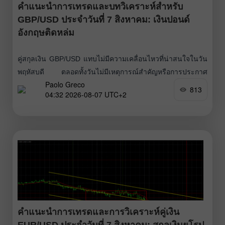
คำแนะนำการเทรดและบทวิเคราะห์สำหรับ
GBP/USD ประจำวันที่ 7 สิงหาคม: เงินปอนด์
อังกฤษติดหล่ม
คู่สกุลเงิน GBP/USD แทบไม่มีความเคลื่อนไหวที่น่าสนใจในวัน
พฤหัสบดี ตลอดทั้งวันไม่มีเหตุการณ์สำคัญหรือการประกาศ
Paolo Greco
ตัวเลขใด ๆ จากทั้งฝั่งสหราชอาณาจักรหรือสหรัฐฯ ที่ทำให้
813
04:32 2026-08-07 UTC+2
ตลาดต้องตอบสนอง ดังนั้น ภาวะผันผวนต่ำอีกหนึ่งวันจึงไม่น่า
แปลกใจ ตั้งแต่ต้นสัปดาห์ ตลาดจับตาดูข้อมูลตลาดแรงงาน
และอัตราการว่างงานของสหรัฐฯ อย่างใกล้ชิด เพราะข้อมูล
เหล่านี้จะเป็นตัวกำหนดทิศทางของอัตราดอกเบี้ยนโยบายของ
Fed ซึ่งก็พอจะคาดเดาได้อยู่แล้วว่า
คำแนะนำการเทรดและการวิเคราะห์คู่เงิน
EUR/USD ประจำวันที่ 7 สิงหาคม: สกุลเงินยุโรป