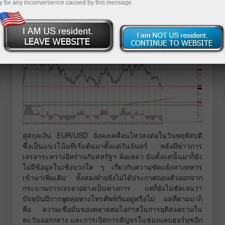
พฤหัสบดี:
y for any inconvenience caused by this message.
กราฟ 1 ชั่วโมงของ EUR/USD
คู่สกุลเงิน EUR/USD ยังคงเคลื่อนไหวลงต่อในวันพฤหัสบดี
ซึ่งเป็นแนวโน้มที่เริ่มต้นมาตั้งแต่วันจันทร์ หลังมีข่าวการ
เจรจาระหว่างอิหร่านกับสหรัฐฯ ล้มเหลว นับตั้งแต่นั้นมาก็ยัง
ไม่มีข้อมูลในเชิงบวกใด ๆ เกี่ยวกับความขัดแย้งทางทหาร
เข้ามาเพิ่มเติม ทั้งสองฝ่ายยังไม่ได้ประกาศถอนตัวออกจาก
กระบวนการเจรจาอย่างเป็นทางการ แต่ก็ยังไม่ชัดเจนว่า
ปัจจุบันมีการพูดคุยทางโทรศัพท์กันอยู่หรือไม่ ผลที่ตามมาก็
คือ ความเชื่อมั่นของตลาดต่อโอกาสในการยุติสงครามใน
ตะวันออกกลาง และการเปิดการสัญจรในช่องแคบฮอร์มุซอีก