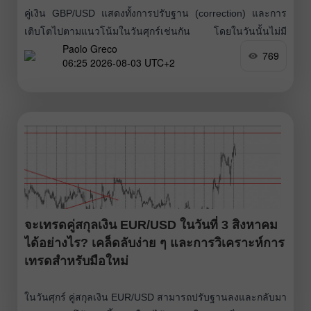
คู่เงิน GBP/USD แสดงทั้งการปรับฐาน (correction) และการ
เติบโตไปตามแนวโน้มในวันศุกร์เช่นกัน โดยในวันนั้นไม่มี
Paolo Greco
เหตุการณ์สำคัญทั้งในสหราชอาณาจักรและสหรัฐอเมริกา ขณะ
769
06:25 2026-08-03 UTC+2
ที่สถานการณ์ด้านภูมิรัฐศาสตร์ก็ไม่สามารถหนุนค่าเงินดอลลาร์
สหรัฐได้อย่างแข็งแกร่งอีกต่อไป สถานการณ์ในตะวันออกกลาง
ยังคงดำเนินไปตามบทของละครน้ำเน่าสไตล์เม็กซิกันแบบ
คลาสสิก ผู้อำนวยการออร์เคสตราของ “Marlborough ballet”
ชุดนี้ยังคงเป็น Donald Trump ประธานาธิบดีสหรัฐฯ
จะเทรดคู่สกุลเงิน EUR/USD ในวันที่ 3 สิงหาคม
ได้อย่างไร? เคล็ดลับง่าย ๆ และการวิเคราะห์การ
เทรดสำหรับมือใหม่
ในวันศุกร์ คู่สกุลเงิน EUR/USD สามารถปรับฐานลงและกลับมา