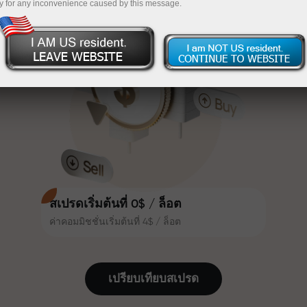
y for any inconvenience caused by this message.
เทรดน่าสนใจยิ่งขึ้น ลูกค้า
InstaForex
ฝากเงินจำนวน $333 — เลือกของขวัญมูลค่าสูงสุด
InstaForex ทุกคนสามารถรับโบนัส
สูงสุด 30% จากยอดฝาก และใช้
$1,500
ประโยชน์จากโปรโมชั่นและข้อเสนอ
เทรดแบบไร้ความเสี่ยง — เรารับประกัน
พิเศษอื่น ๆ
กำไรของคุณ
ความเร็วในสนามแข่งและความเร็ว
โบนัสสูงสุด X1000 — ตัวคูณที่ใหญ่ที่สุด
ในการเทรดมีคุณค่าเดียวกัน Aleš
ในตลาด
Loprais นำความมุ่งมั่นและวินัยเข้าสู่
โลกของการเทรด ในฐานะพันธมิตรที่
สร้างแรงบันดาลใจให้ลูกค้าบรรลุเป้า
หมายที่ทะเยอทะยาน
สเปรดเริ่มต้นที่ 0$ / ล็อต
ค่าคอมมิชชั่นเริ่มต้นที่ 4$ / ล็อต
เราแจกของขวัญจริง ไม่ใช่โบนัสหรือ
โค้ดโปรโมชั่น ลูกค้า InstaForex ทุก
คนสามารถรับ iPhone, MacBook
เปรียบเทียบสเปรด
หรือทริปในฝัน เพียงแค่ฝากเงิน