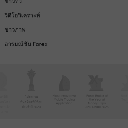
ข่าวทีวี
วิดีโอวิเคราะห์
ข่าวภาพ
อารมณ์ขัน Forex
Most Innovative
Forex Broker of
Best
์ที่มี
โปรแกรม
Mobile Trading
the Year at
Tec
ื่อนไหว
พันธมิตรที่ดีที่สุด
Application
Money Expo
ในเอเชีย
ประจำปี 2020
Abu Dhabi 2025
ี 2020