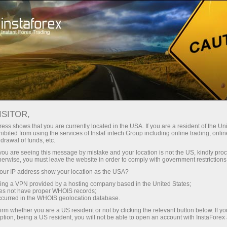
สเปรดต่ำมาก — กำไรสูง
ISITOR,
ess shows that you are currently located in the USA. If you are a resident of the Uni
โบนัส 30%
ibited from using the services of InstaFintech Group including online trading, online
กับ InstaForex คุณจะได้รับเงื่อนไขที่
drawal of funds, etc.
แข่งขันได้อย่างแท้จริง: เลเวอเรจ
สำหรับทุกการฝาก
k you are seeing this message by mistake and your location is not the US, kindly pro
สูงสุด 1:5000 สเปรดและค่า
herwise, you must leave the website in order to comply with government restrictions
คอมมิชชั่นที่ดีที่สุดในตลาด รวมถึง
ur IP address show your location as the USA?
ความเร็ว
เงื่อนไขที่เหมาะสมสำหรับการเทรด
sing a VPN provided by a hosting company based in the United States;
หุ้นและดัชนี
oes not have proper WHOIS records;
ในการเทรดและบนทางหลวง
occurred in the WHOIS geolocation database.
irm whether you are a US resident or not by clicking the relevant button below. If y
ption, being a US resident, you will not be able to open an account with InstaForex
แจ็กพอตของขวัญส่วนตัวของคุณ
เราได้พัฒนาระบบโบนัสที่ทำให้การ