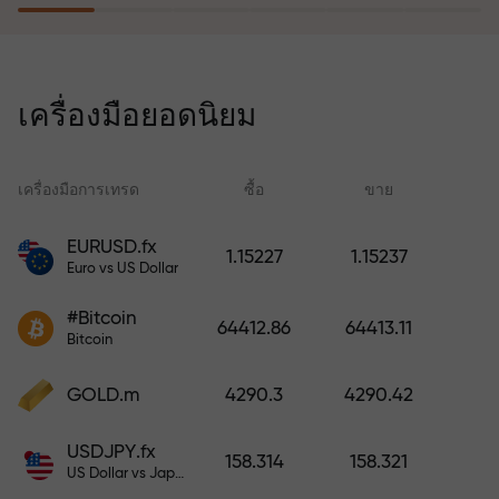
โปรแกรมประกันความเสี่ยงจะชดเชย
การขาดทุนและรับประกันกำไรเพิ่ม
เครื่องมือยอดนิยม
สามเท่าภายใน 6 เดือน เทรดอย่าง
มั่นใจ — เงินทุนของคุณได้รับการ
ปกป้อง!
เครื่องมือการเทรด
ซื้อ
ขาย
สเ
EURUSD.fx
1.15227
1.15237
Euro vs US Dollar
ฝากเงินและรับโบนัสมากกว่ายอด
ฝาก 1,000 เท่า X1000 ไม่ใช่การพิมพ์
#Bitcoin
64412.86
64413.11
ผิด ยิ่งฝากมาก ตัวคูณยิ่งสูง
Bitcoin
GOLD.m
4290.3
4290.42
USDJPY.fx
158.314
158.321
US Dollar vs Japanese Yen