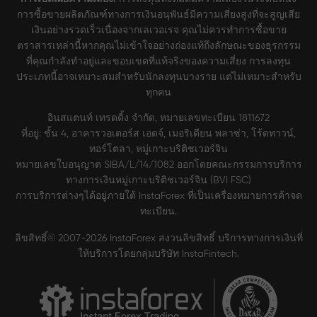
การซื้อขายผลิตภัณฑ์ทางการเงินอนุพันธ์มีความเสี่ยงสูงที่จะสูญเสีย
เงินอย่างรวดเร็วเนื่องจากเลเวอเรจ คุณไม่ควรทำการซื้อขาย
ตราสารเหล่านี้หากคุณไม่เข้าใจอย่างถ่องแท้ถึงลักษณะของธุรกรรม
ที่คุณกำลังทำอยู่และขอบเขตที่แท้จริงของความเสี่ยง การลงทุน
ประเภทนี้อาจเหมาะสมสำหรับนักลงทุนบางราย แต่ไม่เหมาะสำหรับ
ทุกคน
อินสแตนท์ เทรดดิ้ง จำกัด, หมายเลขทะเบียน 1811672
ที่อยู่: ชั้น 4, อาคารวอเตอร์ส เอดจ์, เมอริเดียน พลาซ่า, โร้ดทาวน์,
ทอร์โตลา, หมู่เกาะบริติชเวอร์จิน
หมายเลขใบอนุญาต SIBA/L/14/1082 ออกโดยคณะกรรมการบริการ
ทางการเงินหมู่เกาะบริติชเวอร์จิน (BVI FSC)
การบริการต่างๆได้อยู่ภายใต้ InstaForex ที่เป็นเครื่องหมายการค้าจด
ทะเบียน.
ลิขสิทธิ์© 2007-2026 InstaForex สงวนลิขสิทธิ์ บริการทางการเงินที่
ให้บริการโดยกลุ่มบริษัท InstaFintech.