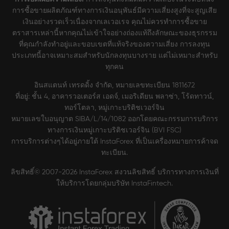
การซื้อขายผลิตภัณฑ์ทางการเงินอนุพันธ์มีความเสี่ยงสูงที่จะสูญเสีย
เงินอย่างรวดเร็วเนื่องจากเลเวอเรจ คุณไม่ควรทำการซื้อขาย
ตราสารเหล่านี้หากคุณไม่เข้าใจอย่างถ่องแท้ถึงลักษณะของธุรกรรม
ที่คุณกำลังทำอยู่และขอบเขตที่แท้จริงของความเสี่ยง การลงทุน
ประเภทนี้อาจเหมาะสมสำหรับนักลงทุนบางราย แต่ไม่เหมาะสำหรับ
ทุกคน
อินสแตนท์ เทรดดิ้ง จำกัด, หมายเลขทะเบียน 1811672
ที่อยู่: ชั้น 4, อาคารวอเตอร์ส เอดจ์, เมอริเดียน พลาซ่า, โร้ดทาวน์,
ทอร์โตลา, หมู่เกาะบริติชเวอร์จิน
หมายเลขใบอนุญาต SIBA/L/14/1082 ออกโดยคณะกรรมการบริการ
ทางการเงินหมู่เกาะบริติชเวอร์จิน (BVI FSC)
การบริการต่างๆได้อยู่ภายใต้ InstaForex ที่เป็นเครื่องหมายการค้าจด
ทะเบียน.
ลิขสิทธิ์© 2007-2026 InstaForex สงวนลิขสิทธิ์ บริการทางการเงินที่
ให้บริการโดยกลุ่มบริษัท InstaFintech.