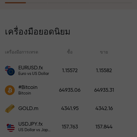
โปรแกรมประกันความเสี่ยงจะชดเชย
การขาดทุนและรับประกันกำไรเพิ่ม
เครื่องมือยอดนิยม
สามเท่าภายใน 6 เดือน เทรดอย่าง
มั่นใจ — เงินทุนของคุณได้รับการ
ปกป้อง!
เครื่องมือการเทรด
ซื้อ
ขาย
สเ
EURUSD.fx
1.15572
1.15582
Euro vs US Dollar
ฝากเงินและรับโบนัสมากกว่ายอด
ฝาก 1,000 เท่า X1000 ไม่ใช่การพิมพ์
#Bitcoin
64935.06
64935.31
ผิด ยิ่งฝากมาก ตัวคูณยิ่งสูง
Bitcoin
GOLD.m
4341.95
4342.16
USDJPY.fx
157.763
157.844
US Dollar vs Japanese Yen