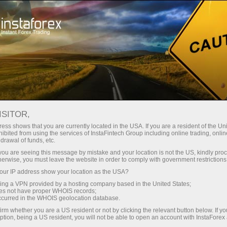
สเปรดต่ำมาก — กำไรสูง
ISITOR,
ess shows that you are currently located in the USA. If you are a resident of the Uni
โบนัส 30%
ibited from using the services of InstaFintech Group including online trading, online
กับ InstaForex คุณจะได้รับเงื่อนไขที่
drawal of funds, etc.
แข่งขันได้อย่างแท้จริง: เลเวอเรจ
สำหรับทุกการฝาก
k you are seeing this message by mistake and your location is not the US, kindly pro
สูงสุด 1:5000 สเปรดและค่า
herwise, you must leave the website in order to comply with government restrictions
คอมมิชชั่นที่ดีที่สุดในตลาด รวมถึง
ur IP address show your location as the USA?
ความเร็ว
เงื่อนไขที่เหมาะสมสำหรับการเทรด
sing a VPN provided by a hosting company based in the United States;
หุ้นและดัชนี
oes not have proper WHOIS records;
ในการเทรดและบนทางหลวง
occurred in the WHOIS geolocation database.
irm whether you are a US resident or not by clicking the relevant button below. If y
ption, being a US resident, you will not be able to open an account with InstaForex
แจ็กพอตของขวัญส่วนตัวของคุณ
เราได้พัฒนาระบบโบนัสที่ทำให้การ