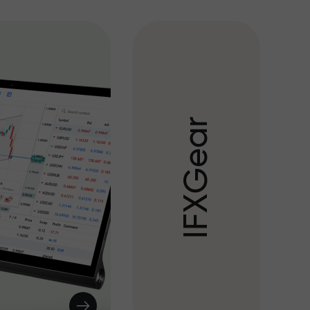
r
a
e
G
X
F
I