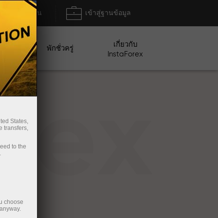
ฝาก/ถอน
เข้าสู่ฐานข้อมูล
เกี่ยวกับ
ปญ
พักชั่วครู่
InstaForex
rex
ted States,
 transfers,
ceed to the
.
ou choose
 anyway.