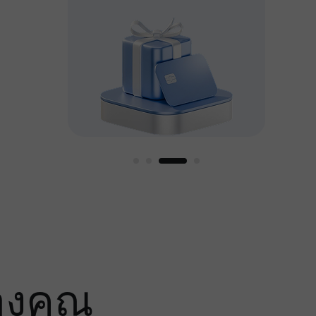
หญ่
องคุณ