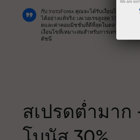
We are sorr
กับ InstaForex คุณจะได้รับเงื่อนไขที่แข่งขั
ได้อย่างแท้จริง: เลเวอเรจสูงสุด 1:5000 สเปร
ดและค่าคอมมิชชั่นที่ดีที่สุดในตลาด รวมถึง
เงื่อนไขที่เหมาะสมสำหรับการเทรดหุ้นและ
ดัชนี
เราได้พัฒนาระบบโบนัสที่ทำให้การเทรดน่า
สนใจยิ่งขึ้น ลูกค้า InstaForex ทุกคนสามาร
รับโบนัสสูงสุด 30% จากยอดฝาก และใช้
ด
ประโยชน์จากโปรโมชั่นและข้อเสนอพิเศษ
อื่น ๆ
สเปรดต่ำมาก 
ความเร็วในสนามแข่งและความเร็วในการ
โบนัส 30%
เทรดมีคุณค่าเดียวกัน Aleš Loprais นำควา
มุ่งมั่นและวินัยเข้าสู่โลกของการเทรด ใน