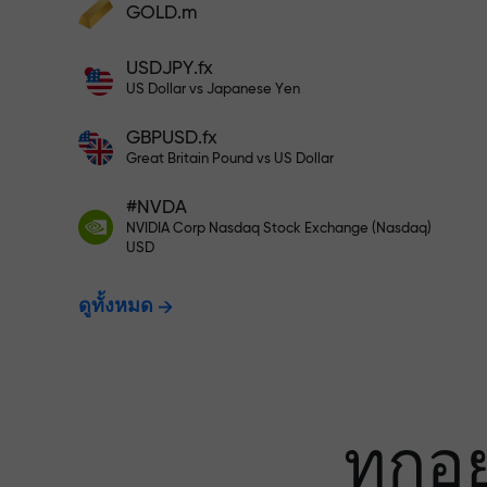
เทรดแบบไร้ควา
GOLD.m
ฝากเงินและรับโบนัสมากกว่ายอดฝาก 1,000
USDJPY.fx
เท่า X1000 ไม่ใช่การพิมพ์ผิด ยิ่งฝากมาก ตัว
ประกันกำไรข
US Dollar vs Japanese Yen
คูณยิ่งสูง
GBPUSD.fx
Great Britain Pound vs US Dollar
โบนัสสูงสุด X1
#NVDA
NVIDIA Corp Nasdaq Stock Exchange (Nasdaq)
USD
ที่สุดในตลาด
ดูทั้งหมด
ทุกอ