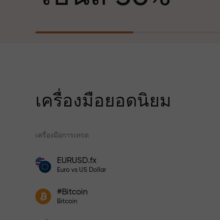
ฐานะพันธมิตรที่สร้างแรงบันดาลใจให้ลูกค้า
บรรลุเป้าหมายที่ทะเยอทะยาน
สำหรับทุกการ
เราแจกของขวัญจริง ไม่ใช่โบนัสหรือโค้ดโป
ความเร็ว
โมชั่น ลูกค้า InstaForex ทุกคนสามารถรับ
iPhone, MacBook หรือทริปในฝัน เพียงแค่
ฝากเงิน
เครื่องมือยอดนิยม
ในการเทรดแ
เครื่องมือการเทรด
แจ็กพอตของขว
โปรแกรมประกันความเสี่ยงจะชดเชยการ
EURUSD.fx
ขาดทุนและรับประกันกำไรเพิ่มสามเท่า
โบนัสสำหรับเทรดเดอร์
Euro vs US Dollar
ภายใน 6 เดือน เทรดอย่างมั่นใจ — เงินทุน
ของคุณได้รับการปกป้อง!
เข้าร่วมโปรแกรม InstaForex และ
ฝากเงินจำนวน $333 — เลือกของขวัญ
#Bitcoin
เพิ่มผลกำไรของคุณ
Bitcoin