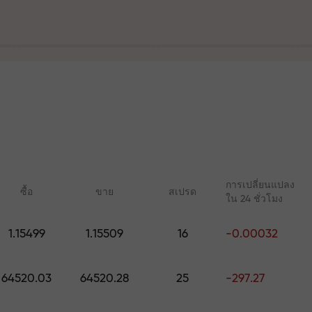
ฝาก
ร
ละบนทางหลวง
การเปลี่ยนแปลง
ซื้อ
ขาย
สเปรด
ใน 24 ชั่วโมง
ัญส่วนตัวของคุ
1.15499
1.15509
16
-0.00032
คอร์สออนไลน์
บทวิเคราะห์กับ 
เรียนรู้การเทรดตั้งแต่เริ่มต้น —
การคาดการณ์รายวันส
มูลค่าสูงสุด $1,500
64520.03
64520.28
25
-297.27
คอร์สและเว็บบินาร์สำหรับทุก
Forex, คริปโต และฟิวเ
ระดับ