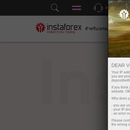
สนับสนุน
สำหรับเทรดเดอร์
สำหร
In
DEAR V
Your IP addr
you are proh
deposit/with
If you thin
website. Ot
Why does yo
- you are u
- your IP d
- an error 
Please conf
the wrong o