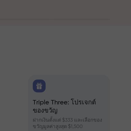
ณ
FX.CO
Triple Three: โปรเจกต์
โบนัส
ของขวัญ
ำหรับ
เข้าร่
จอร์ส
เพิ่มผ
ฝากเงินตั้งแต่ $333 และเลือกของ
ขวัญมูลค่าสูงสุด $1,500