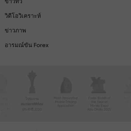
ข่าวทีวี
วิดีโอวิเคราะห์
ข่าวภาพ
อารมณ์ขัน Forex
Most Innovative
Forex Broker of
Best
์ที่มี
โปรแกรม
Mobile Trading
the Year at
Tec
ื่อนไหว
พันธมิตรที่ดีที่สุด
Application
Money Expo
ในเอเชีย
ประจำปี 2020
Abu Dhabi 2025
ี 2020