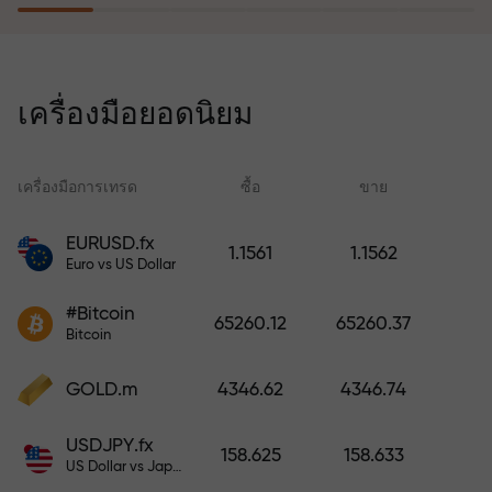
โปรแกรมประกันความเสี่ยงจะชดเชย
การขาดทุนและรับประกันกำไรเพิ่ม
เครื่องมือยอดนิยม
สามเท่าภายใน 6 เดือน เทรดอย่าง
มั่นใจ — เงินทุนของคุณได้รับการ
ปกป้อง!
เครื่องมือการเทรด
ซื้อ
ขาย
สเ
EURUSD.fx
1.1561
1.1562
Euro vs US Dollar
ฝากเงินและรับโบนัสมากกว่ายอด
ฝาก 1,000 เท่า X1000 ไม่ใช่การพิมพ์
#Bitcoin
65260.12
65260.37
ผิด ยิ่งฝากมาก ตัวคูณยิ่งสูง
Bitcoin
GOLD.m
4346.62
4346.74
USDJPY.fx
158.625
158.633
US Dollar vs Japanese Yen