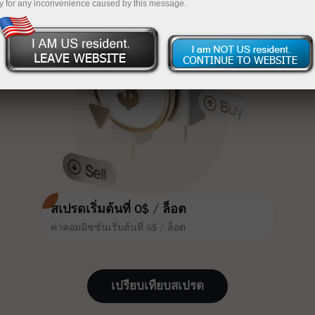
y for any inconvenience caused by this message.
เทรดน่าสนใจยิ่งขึ้น ลูกค้า
InstaForex
ฝากเงินจำนวน $333 — เลือกของขวัญมูลค่าสูงสุด
InstaForex ทุกคนสามารถรับโบนัส
สูงสุด 30% จากยอดฝาก และใช้
$1,500
ประโยชน์จากโปรโมชั่นและข้อเสนอ
เทรดแบบไร้ความเสี่ยง — เรารับประกัน
พิเศษอื่น ๆ
กำไรของคุณ
ความเร็วในสนามแข่งและความเร็ว
โบนัสสูงสุด X1000 — ตัวคูณที่ใหญ่ที่สุด
ในการเทรดมีคุณค่าเดียวกัน Aleš
ในตลาด
Loprais นำความมุ่งมั่นและวินัยเข้าสู่
โลกของการเทรด ในฐานะพันธมิตรที่
สร้างแรงบันดาลใจให้ลูกค้าบรรลุเป้า
หมายที่ทะเยอทะยาน
สเปรดเริ่มต้นที่ 0$ / ล็อต
ค่าคอมมิชชั่นเริ่มต้นที่ 4$ / ล็อต
เราแจกของขวัญจริง ไม่ใช่โบนัสหรือ
โค้ดโปรโมชั่น ลูกค้า InstaForex ทุก
คนสามารถรับ iPhone, MacBook
เปรียบเทียบสเปรด
หรือทริปในฝัน เพียงแค่ฝากเงิน