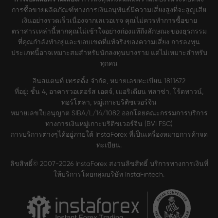
การซื้อขายผลิตภัณฑ์ทางการเงินอนุพันธ์มีความเสี่ยงสูงที่จะสูญเสีย
เงินอย่างรวดเร็วเนื่องจากเลเวอเรจ คุณไม่ควรทำการซื้อขาย
ตราสารเหล่านี้หากคุณไม่เข้าใจอย่างถ่องแท้ถึงลักษณะของธุรกรรม
ที่คุณกำลังทำอยู่และขอบเขตที่แท้จริงของความเสี่ยง การลงทุน
ประเภทนี้อาจเหมาะสมสำหรับนักลงทุนบางราย แต่ไม่เหมาะสำหรับ
ทุกคน
อินสแตนท์ เทรดดิ้ง จำกัด, หมายเลขทะเบียน 1811672
ที่อยู่: ชั้น 4, อาคารวอเตอร์ส เอดจ์, เมอริเดียน พลาซ่า, โร้ดทาวน์,
ทอร์โตลา, หมู่เกาะบริติชเวอร์จิน
หมายเลขใบอนุญาต SIBA/L/14/1082 ออกโดยคณะกรรมการบริการ
ทางการเงินหมู่เกาะบริติชเวอร์จิน (BVI FSC)
การบริการต่างๆได้อยู่ภายใต้ InstaForex ที่เป็นเครื่องหมายการค้าจด
ทะเบียน.
ลิขสิทธิ์© 2007-2026 InstaForex สงวนลิขสิทธิ์ บริการทางการเงินที่
ให้บริการโดยกลุ่มบริษัท InstaFintech.