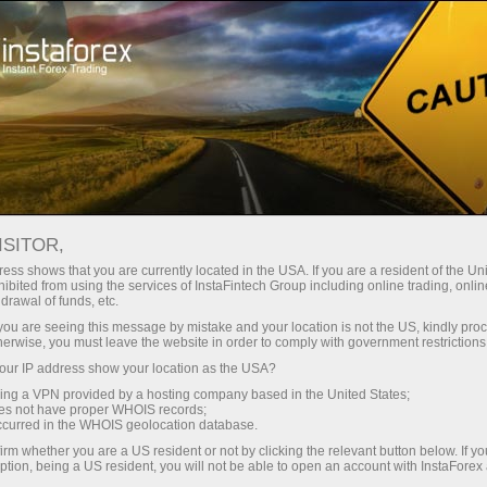
สเปรดต่ำมาก — กำไรสูง
ISITOR,
ess shows that you are currently located in the USA. If you are a resident of the Uni
โบนัส 30%
ibited from using the services of InstaFintech Group including online trading, online
กับ InstaForex คุณจะได้รับเงื่อนไขที่
drawal of funds, etc.
แข่งขันได้อย่างแท้จริง: เลเวอเรจ
สำหรับทุกการฝาก
k you are seeing this message by mistake and your location is not the US, kindly pro
สูงสุด 1:5000 สเปรดและค่า
herwise, you must leave the website in order to comply with government restrictions
คอมมิชชั่นที่ดีที่สุดในตลาด รวมถึง
ur IP address show your location as the USA?
ความเร็ว
เงื่อนไขที่เหมาะสมสำหรับการเทรด
sing a VPN provided by a hosting company based in the United States;
หุ้นและดัชนี
oes not have proper WHOIS records;
ในการเทรดและบนทางหลวง
occurred in the WHOIS geolocation database.
irm whether you are a US resident or not by clicking the relevant button below. If y
ption, being a US resident, you will not be able to open an account with InstaForex
แจ็กพอตของขวัญส่วนตัวของคุณ
เราได้พัฒนาระบบโบนัสที่ทำให้การ