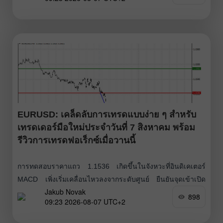
อย่างไรก็ตาม เมื่อเข้าใกล้ช่วงกลางเซสชันอเมริกา สภาวะ
ตลาดแรงงานสหรัฐที่แข็งแกร่งได้หนุนความต้องการถือ
ดอลลาร์และกดดันสถานะของเงินปอนด์ ตัวเลขผู้ขอรับ
สวัสดิการว่างงานครั้งแรกในสัปดาห์สิ้นสุดวันที่
EURUSD: เคล็ดลับการเทรดแบบง่าย ๆ สำหรับ
เทรดเดอร์มือใหม่ประจำวันที่ 7 สิงหาคม พร้อม
รีวิวการเทรดฟอเร็กซ์เมื่อวานนี้
การทดสอบราคาแถว 1.1536 เกิดขึ้นในจังหวะที่อินดิเคเตอร์
MACD เพิ่งเริ่มเคลื่อนไหวลงจากระดับศูนย์ ยืนยันจุดเข้าเปิด
Jakub Novak
สถานะขายยูโรที่ถูกต้อง ส่งผลให้คู่เงินร่วงลงไปประมาณ 20 จุด
898
09:23 2026-08-07 UTC+2
(pips) จำนวนผู้ขอรับสวัสดิการว่างงานที่ออกมาค่อนข้างต่ำเป็น
ตัวกำหนดบรรยากาศการเทรดเมื่อวานนี้ และช่วยหนุนค่าเงิน