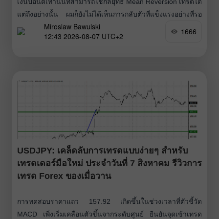
เงินปอนด์เท่านั้นที่สามารถใช้กลยุทธ์ Mean Reversion เทรดได้
แต่ถึงอย่างนั้น ผมก็ยังไม่ได้เห็นการกลับตัวที่แข็งแรงอย่างที่รอ
Miroslaw Bawulski
คอยอยู่ ผมไม่ได้เทรดด้วยกลยุทธ์ Momentum เลย รายงาน
1666
12:43 2026-08-07 UTC+2
ตลาดแรงงานสหรัฐฯ ประจำเดือนกรกฎาคมมีกำหนดประกาศ
ในวันนี้ และจะเป็นเหตุการณ์หลักของวัน ซึ่งอาจกำหนดทิศทาง
ของดอลลาร์ในระยะสั้น จุดสำคัญที่ตลาดจับตาคือการ
เปลี่ยนแปลงของการจ้างงานนอกภาคเกษตร
USDJPY: เคล็ดลับการเทรดแบบง่ายๆ สำหรับ
เทรดเดอร์มือใหม่ ประจำวันที่ 7 สิงหาคม รีวิวการ
เทรด Forex ของเมื่อวาน
การทดสอบราคาแถว 157.92 เกิดขึ้นในช่วงเวลาที่ตัวชี้วัด
MACD เพิ่งเริ่มเคลื่อนตัวขึ้นจากระดับศูนย์ ยืนยันจุดเข้าเทรด