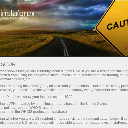
สำหรับเทรดเดอร์
การวิเคราะห์ฟอเร็กซ์
บทวิจารณ์เชิงวิเคราะห์
Forecast
ISITOR,
ess shows that you are currently located in the USA. If you are a resident of the Uni
ibited from using the services of InstaFintech Group including online trading, online
08.06.2026 08:42 AM
drawal of funds, etc.
USDJPY: เคล็ดลับการเทรดแบบง่าย
k you are seeing this message by mistake and your location is not the US, kindly pro
herwise, you must leave the website in order to comply with government restrictions
สำหรับเทรดเดอร์มือใหม่ประจำวันที่ 8
ur IP address show your location as the USA?
มิถุนายน บทวิเคราะห์ดีลเทรดในตลาด
sing a VPN provided by a hosting company based in the United States;
oes not have proper WHOIS records;
Forex เมื่อวานนี้
occurred in the WHOIS geolocation database.
irm whether you are a US resident or not by clicking the relevant button below. If y
ption, being a US resident, you will not be able to open an account with InstaForex