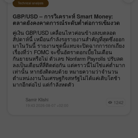
Technical analysis
GBP/USD – การวิเคราะห์ Smart Money:
ตลาดยังคงคาดการณ์ระดับต่ำต่อการเข้มงวด
นโยบายของ FOMC
คู่เงิน GBP/USD เคลื่อนไหวค่อนข้างสงบตลอด
สัปดาห์นี้ เหมือนกำลังรอรายงานสำคัญที่สุดซึ่งออก
มาในวันนี้ รายงานชุดนี้แทบจะปิดฉากการถกเถียง
เรื่องที่ว่า FOMC จะขึ้นอัตราดอกเบี้ยในเดือน
กันยายนหรือไม่ ตัวเลข Nonfarm Payrolls ปรับลด
ลงเป็นเดือนที่สี่ติดต่อกัน แต่คราวนี้ไม่ใช่แค่ต่ำมาก
เท่านั้น หากยังติดลบด้วย หมายความว่าจำนวน
ตำแหน่งงานในเศรษฐกิจสหรัฐไม่ได้แค่เติบโตช้า
มากอีกต่อไป แต่กำลังหดตัว
Samir Klishi
1242
19:43 2026-08-07 +02:00