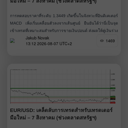
มือใหม่ – 7 สิงหาคม (ช่วงตลาดสหรัฐฯ)
การทดสอบราคาที่ระดับ 1.3449 เกิดขึ้นในจังหวะที่อินดิเคเตอร์
MACD เพิ่งเริ่มเคลื่อนตัวลงจากเส้นศูนย์ ยืนยันได้ว่านี่เป็นจุด
เข้าเทรดที่เหมาะสมสำหรับการขายเงินปอนด์ ส่งผลให้คู่เงินร่วง
Jakub Novak
ลงไปยังระดับเป้าหมายที่ 1.3434 ทิศทางของเงินปอนด์วันนี้จะ
1469
13:12 2026-08-07 UTC+2
ถูกกำหนดโดยรายงานตลาดแรงงานสหรัฐประจำเดือน
กรกฎาคม เนื่องจากวันนี้ไม่มีปัจจัยสำคัญภายในประเทศที่ขับ
เคลื่อนค่าเงินปอนด์ ตัวเลขหลักที่ต้องจับตาคือ การเปลี่ยนแปลง
ของการจ้างงานนอกภาคเกษตร รวมถึงอัตราการว่างงานและ
รายได้เฉลี่ยต่อชั่วโมง การเติบโตของค่าจ้างก็มีความสำคัญเช่น
กัน เพราะเชื่อมโยงโดยตรงกับอัตราเงินเฟ้อ
EUR/USD: เคล็ดลับการเทรดสำหรับเทรดเดอร์
มือใหม่ – 7 สิงหาคม (ช่วงตลาดสหรัฐฯ)