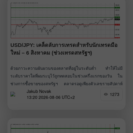
สิทธิประโยชน์เป็นครั้งแรกเท่าใด โดยค่าที่ต่ำกว่า
USD/JPY: เคล็ดลับการเทรดสำหรับนักเทรดมือ
ใหม่ – 6 สิงหาคม (ช่วงเทรดสหรัฐฯ)
ด้วยภาวะความผันผวนของตลาดที่อยู่ในระดับต่ำ ทำให้ไม่มี
ระดับราคาใดที่ผมระบุไว้ถูกทดสอบในช่วงครึ่งแรกของวัน ใน
ช่วงการซื้อขายของสหรัฐฯ ตลาดรอดูเพียงตัวเลขรายสัปดาห์
Jakub Novak
U.S. Initial Jobless Claims ดังนั้นโอกาสที่จะมีเซอร์ไพรส์ครั้ง
1273
13:20 2026-08-06 UTC+2
ใหญ่จึงค่อนข้างต่ำ ตัวชี้วัดนี้สะท้อนภาพรวมของภาวะตลาด
แรงงานในเชิงเวลาจริง และมีผลต่อการคาดการณ์เกี่ยวกับ
นโยบายอัตราดอกเบี้ยของ Federal Reserve ซึ่งส่งผลต่อผล
ตอบแทนพันธบัตรรัฐบาลสหรัฐฯ อย่างไรก็ตาม