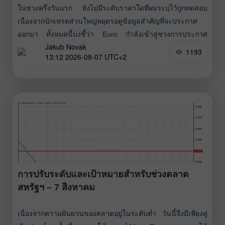
ในช่วงครึ่งวันแรก ยังไม่มีระดับราคาใดที่ผมระบุไว้ถูกทดสอบ
เนื่องจากนักเทรดส่วนใหญ่หยุดรอดูข้อมูลสำคัญที่จะประกาศ
ออกมา ทั้งหมดนี้บ่งชี้ว่า Euro กำลังเข้าสู่ช่วงการประกาศ
Jakub Novak
รายงานการจ้างงานของสหรัฐฯ ด้วยความระมัดระวัง เนื่องจาก
1193
13:12 2026-08-07 UTC+2
ชุดข้อมูลนี้อาจเปลี่ยนทิศทางการเทรดในช่วงปลายสัปดาห์ได้
ตัวเลขสำคัญคือการเปลี่ยนแปลงของการจ้างงานนอกภาค
เกษตร ซึ่งถือเป็นหนึ่งในตัวชี้วัดภาวะเศรษฐกิจของสหรัฐฯ
นอกจากนี้ยังจะมีการประกาศอัตราการว่างงานและข้อมูลราย
ได้เฉลี่ยต่อชั่วโมง รายงานการจ้างงานมีความสำคัญเพราะส่ง
ผลโดยตรงต่อการคาดการณ์อัตราดอกเบี้ยของ Fed เนื่องจาก
ตลาดแรงงานที่แข็งแกร่งทำให้ธนาคารกลางมีช่องว่างมากขึ้น
ในการดำเนินนโยบายการเงินแบบตึงตัว ตลาดจะให้ความ
สำคัญเป็นพิเศษกับการเติบโตของค่าจ้าง
การปรับระดับและเป้าหมายสำหรับช่วงตลาด
สหรัฐฯ – 7 สิงหาคม
เนื่องจากความผันผวนของตลาดอยู่ในระดับต่ำ วันนี้จึงมีเพียงคู่