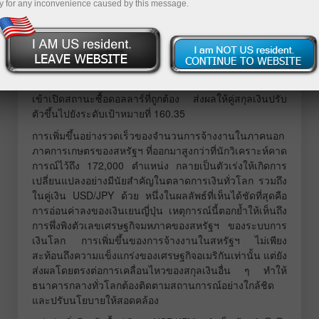
การวิเคราะห์การเทรดและคำ
y for any inconvenience caused by this message.
แนะนำการซื้อขายสำหรับเงินเยน
ญี่ปุ่น
การทดสอบราคาแถวระดับ 160.01 เกิดขึ้นพร้อมกับจังหวะที่
ตัวชี้วัด MACD เพิ่งเริ่มเคลื่อนตัวขึ้นจากเส้นศูนย์ ยืนยันจุด
เข้าเปิดสถานะซื้อดอลลาร์ที่ถูกต้อง ส่งผลให้คู่สกุลเงินปรับ
ตัวขึ้นไปยังระดับเป้าหมายที่ 160.35
การเพิ่มขึ้นอย่างรวดเร็วของจำนวนการจ้างงานในภาคนอก
ภาคการเกษตรของสหรัฐฯ ที่ออกมาสูงกว่าที่นักวิเคราะห์คาด
การณ์ไว้ถึง 172,000 ตำแหน่ง กลายเป็นตัวเร่งให้เกิดการ
เปลี่ยนแปลงอย่างมีนัยสำคัญในตลาดการเงินทั่วโลก รวมถึง
ในคู่เงิน USD/JPY ด้วย หนึ่งในผลลัพธ์ที่เห็นได้ชัดที่สุดคือ
การอ่อนค่าลงของเงินเยนญี่ปุ่น เหตุการณ์นี้ตอกย้ำให้เห็นถึง
การพึ่งพิงตัวเลขเศรษฐกิจมหภาคของสหรัฐฯ ของระบบการ
เงินโลก การเพิ่มขึ้นของการจ้างงานในสหรัฐฯ ไม่เพียง
สะท้อนถึงความแข็งแกร่งของเศรษฐกิจอเมริกันเท่านั้น แต่ยัง
ส่งผลโดยตรงต่อการเคลื่อนไหวของสกุลเงินอื่น ๆ ทำให้
ธนาคารกลางทั่วโลกต้องติดตามสถานการณ์อย่างใกล้ชิด
และปรับนโยบายให้สอดคล้อง