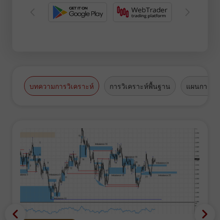
บทความการวิเคราะห์
การวิเคราะห์พื้นฐาน
แผนการซื้