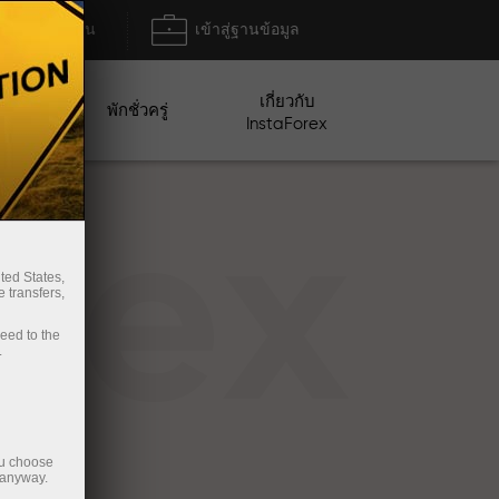
ฝาก/ถอน
เข้าสู่ฐานข้อมูล
เกี่ยวกับ
ปญ
พักชั่วครู่
InstaForex
rex
ted States,
 transfers,
ceed to the
.
ou choose
 anyway.