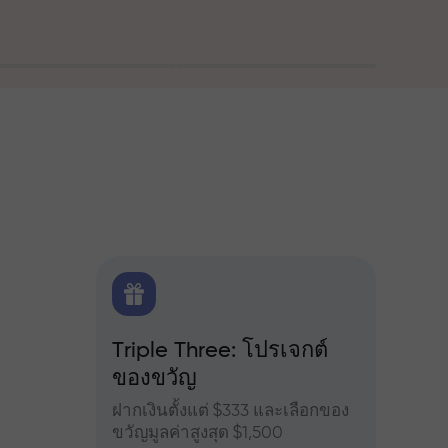
ณ
FX.CO
Triple Three: โปรเจกต์
โบนัส
ของขวัญ
ำหรับ
เข้าร่
จอร์ส
เพิ่มผ
ฝากเงินตั้งแต่ $333 และเลือกของ
ขวัญมูลค่าสูงสุด $1,500