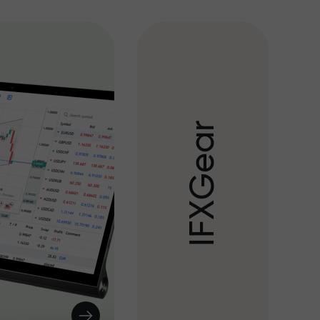
r
a
e
G
X
F
I