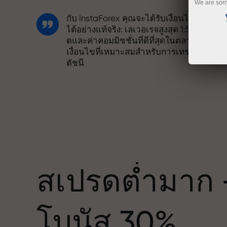
We are sorr
กับ InstaForex คุณจะได้รับเงื่อนไขที่แข่งขั
ได้อย่างแท้จริง: เลเวอเรจสูงสุด 1:5000 สเปร
ดและค่าคอมมิชชั่นที่ดีที่สุดในตลาด รวมถึง
เงื่อนไขที่เหมาะสมสำหรับการเทรดหุ้นและ
ดัชนี
เราได้พัฒนาระบบโบนัสที่ทำให้การเทรดน่า
สนใจยิ่งขึ้น ลูกค้า InstaForex ทุกคนสามาร
รับโบนัสสูงสุด 30% จากยอดฝาก และใช้
ด
ประโยชน์จากโปรโมชั่นและข้อเสนอพิเศษ
อื่น ๆ
สเปรดต่ำมาก 
ความเร็วในสนามแข่งและความเร็วในการ
โบนัส 30%
เทรดมีคุณค่าเดียวกัน Aleš Loprais นำควา
มุ่งมั่นและวินัยเข้าสู่โลกของการเทรด ใน