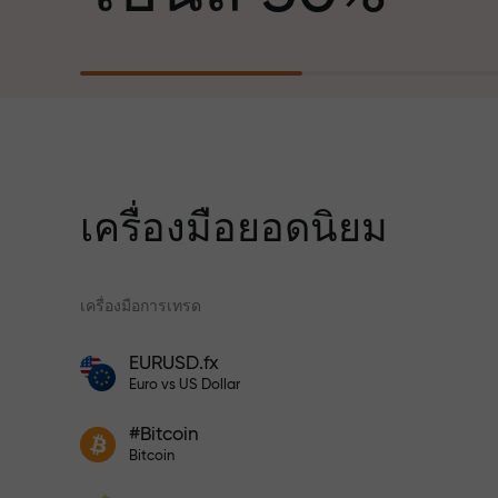
ฐานะพันธมิตรที่สร้างแรงบันดาลใจให้ลูกค้า
บรรลุเป้าหมายที่ทะเยอทะยาน
สำหรับทุกการ
เราแจกของขวัญจริง ไม่ใช่โบนัสหรือโค้ดโป
ความเร็ว
โมชั่น ลูกค้า InstaForex ทุกคนสามารถรับ
iPhone, MacBook หรือทริปในฝัน เพียงแค่
ฝากเงิน
เครื่องมือยอดนิยม
ในการเทรดแ
เครื่องมือการเทรด
แจ็กพอตของขว
โปรแกรมประกันความเสี่ยงจะชดเชยการ
EURUSD.fx
ขาดทุนและรับประกันกำไรเพิ่มสามเท่า
โบนัสสำหรับเทรดเดอร์
Euro vs US Dollar
ภายใน 6 เดือน เทรดอย่างมั่นใจ — เงินทุน
ของคุณได้รับการปกป้อง!
เข้าร่วมโปรแกรม InstaForex และ
ฝากเงินจำนวน $333 — เลือกของขวัญ
#Bitcoin
เพิ่มผลกำไรของคุณ
Bitcoin