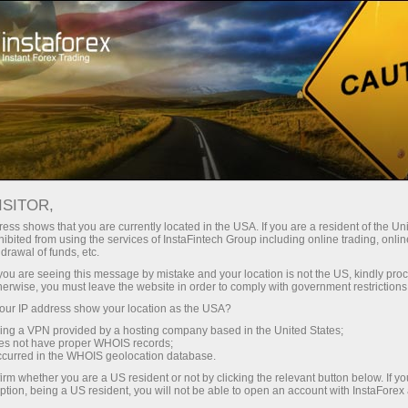
เปิดบัญชีเทรดทันที
แพลตฟอร์มการเทรด
ับผู้เริ่มต้นใหม่
สำหรับนักลงทุน
สำหรับหุ้นส่วน
แคมเ
staFo
ISITOR,
ess shows that you are currently located in the USA. If you are a resident of the Uni
ibited from using the services of InstaFintech Group including online trading, online
drawal of funds, etc.
k you are seeing this message by mistake and your location is not the US, kindly pro
herwise, you must leave the website in order to comply with government restrictions
ur IP address show your location as the USA?
sing a VPN provided by a hosting company based in the United States;
oes not have proper WHOIS records;
occurred in the WHOIS geolocation database.
irm whether you are a US resident or not by clicking the relevant button below. If y
ption, being a US resident, you will not be able to open an account with InstaForex