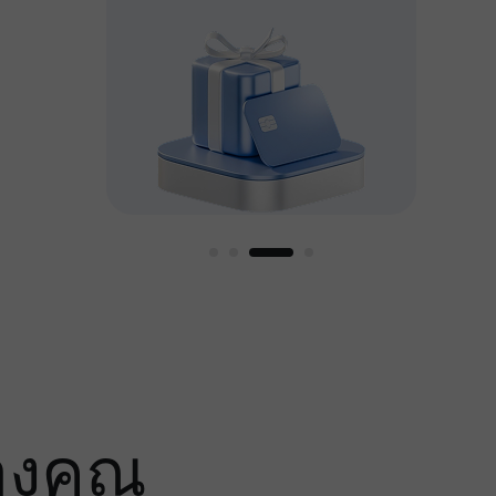
หญ่
องคุณ