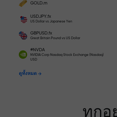
เทรดแบบไร้ควา
GOLD.m
ฝากเงินและรับโบนัสมากกว่ายอดฝาก 1,000
USDJPY.fx
เท่า X1000 ไม่ใช่การพิมพ์ผิด ยิ่งฝากมาก ตัว
ประกันกำไรข
US Dollar vs Japanese Yen
คูณยิ่งสูง
GBPUSD.fx
Great Britain Pound vs US Dollar
โบนัสสูงสุด X1
#NVDA
NVIDIA Corp Nasdaq Stock Exchange (Nasdaq)
USD
ที่สุดในตลาด
ดูทั้งหมด
ทุกอ