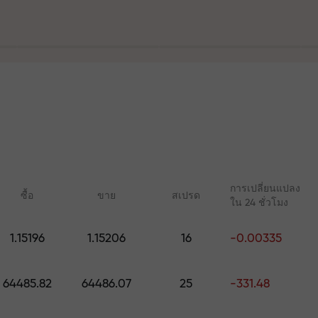
ฝาก
ร
ละบนทางหลวง
การเปลี่ยนแปลง
ซื้อ
ขาย
สเปรด
ใน 24 ชั่วโมง
ัญส่วนตัวของคุ
1.15196
1.15206
16
-0.00335
คอร์สออนไลน์
บทวิเคราะห์กับ 
เรียนรู้การเทรดตั้งแต่เริ่มต้น —
การคาดการณ์รายวันส
มูลค่าสูงสุด $1,500
64485.82
64486.07
25
-331.48
คอร์สและเว็บบินาร์สำหรับทุก
Forex, คริปโต และฟิวเ
ระดับ