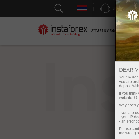
สนับสนุน
สำหรับเทรดเดอร์
สำหร
In
DEAR V
Your IP addr
you are proh
deposit/with
If you thin
website. Ot
Why does yo
- you are u
- your IP d
- an error 
Please conf
the wrong o