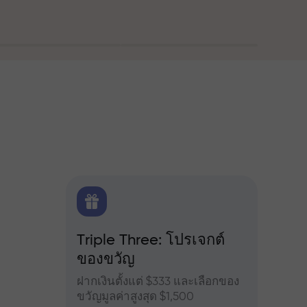
ณ
FX.CO
Triple Three: โปรเจกต์
โบนัส
ของขวัญ
ำหรับ
เข้าร่
จอร์ส
เพิ่มผ
ฝากเงินตั้งแต่ $333 และเลือกของ
ขวัญมูลค่าสูงสุด $1,500