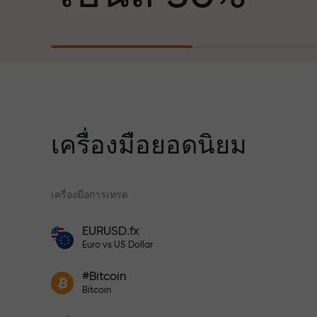
ฐานะพันธมิตรที่สร้างแรงบันดาลใจให้ลูกค้า
บรรลุเป้าหมายที่ทะเยอทะยาน
สำหรับทุกการ
เราแจกของขวัญจริง ไม่ใช่โบนัสหรือโค้ดโป
ความเร็ว
โมชั่น ลูกค้า InstaForex ทุกคนสามารถรับ
iPhone, MacBook หรือทริปในฝัน เพียงแค่
ฝากเงิน
เครื่องมือยอดนิยม
ในการเทรดแ
เครื่องมือการเทรด
แจ็กพอตของขว
โปรแกรมประกันความเสี่ยงจะชดเชยการ
EURUSD.fx
ขาดทุนและรับประกันกำไรเพิ่มสามเท่า
โบนัสสำหรับเทรดเดอร์
Euro vs US Dollar
ภายใน 6 เดือน เทรดอย่างมั่นใจ — เงินทุน
ของคุณได้รับการปกป้อง!
เข้าร่วมโปรแกรม InstaForex และ
ฝากเงินจำนวน $333 — เลือกของขวัญ
#Bitcoin
เพิ่มผลกำไรของคุณ
Bitcoin