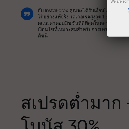
We are sorr
กับ InstaForex คุณจะได้รับเงื่อนไขที่แข่งขั
ได้อย่างแท้จริง: เลเวอเรจสูงสุด 1:5000 สเปร
ดและค่าคอมมิชชั่นที่ดีที่สุดในตลาด รวมถึง
เงื่อนไขที่เหมาะสมสำหรับการเทรดหุ้นและ
ดัชนี
เราได้พัฒนาระบบโบนัสที่ทำให้การเทรดน่า
สนใจยิ่งขึ้น ลูกค้า InstaForex ทุกคนสามาร
รับโบนัสสูงสุด 30% จากยอดฝาก และใช้
ด
ประโยชน์จากโปรโมชั่นและข้อเสนอพิเศษ
อื่น ๆ
สเปรดต่ำมาก 
ความเร็วในสนามแข่งและความเร็วในการ
โบนัส 30%
เทรดมีคุณค่าเดียวกัน Aleš Loprais นำควา
มุ่งมั่นและวินัยเข้าสู่โลกของการเทรด ใน