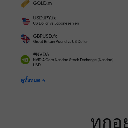
เทรดแบบไร้ควา
GOLD.m
ฝากเงินและรับโบนัสมากกว่ายอดฝาก 1,000
USDJPY.fx
เท่า X1000 ไม่ใช่การพิมพ์ผิด ยิ่งฝากมาก ตัว
ประกันกำไรข
US Dollar vs Japanese Yen
คูณยิ่งสูง
GBPUSD.fx
Great Britain Pound vs US Dollar
โบนัสสูงสุด X1
#NVDA
NVIDIA Corp Nasdaq Stock Exchange (Nasdaq)
USD
ที่สุดในตลาด
ดูทั้งหมด
ทุกอ