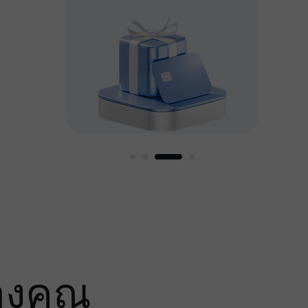
หญ่
องคุณ