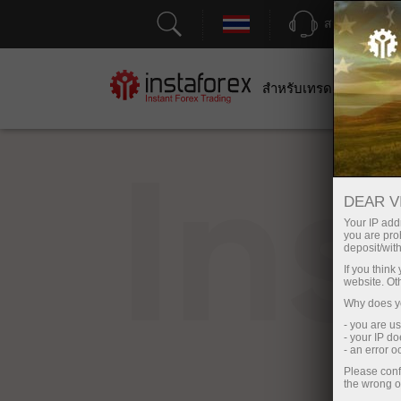
สนับสนุน
สำหรับเทรดเดอร์
สำหร
In
DEAR V
Your IP addr
you are proh
deposit/with
If you thin
website. Ot
Why does yo
- you are u
- your IP d
- an error 
Please conf
the wrong o