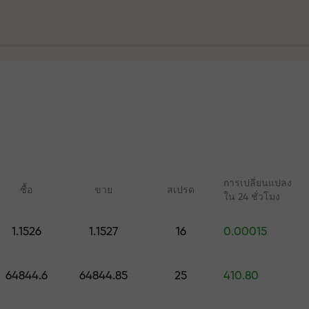
ฝาก
ร
ละบนทางหลวง
การเปลี่ยนแปลง
ซื้อ
ขาย
สเปรด
ใน 24 ชั่วโมง
ัญส่วนตัวของคุ
1.1526
1.1527
16
0.00015
คอร์สออนไลน์
บทวิเคราะห์กับ 
เรียนรู้การเทรดตั้งแต่เริ่มต้น —
การคาดการณ์รายวันส
มูลค่าสูงสุด $1,500
64844.6
64844.85
25
410.80
คอร์สและเว็บบินาร์สำหรับทุก
Forex, คริปโต และฟิวเ
ระดับ