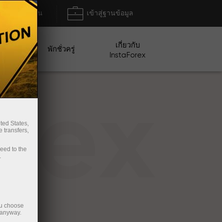
ฝาก/ถอน
เข้าสู่ฐานข้อมูล
เกี่ยวกับ
ปญ
พักชั่วครู่
InstaForex
rex
ted States,
 transfers,
ceed to the
.
ou choose
 anyway.