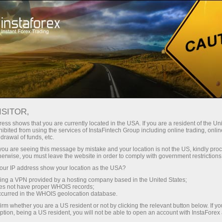
เปิดบัญชีเทรดทันที
แพลตฟอร์มการเทรด
ับผู้เริ่มต้นใหม่
สำหรับนักลงทุน
สำหรับหุ้นส่วน
แคมเ
staFo
ISITOR,
ess shows that you are currently located in the USA. If you are a resident of the Uni
ibited from using the services of InstaFintech Group including online trading, online
drawal of funds, etc.
k you are seeing this message by mistake and your location is not the US, kindly pro
herwise, you must leave the website in order to comply with government restrictions
ur IP address show your location as the USA?
sing a VPN provided by a hosting company based in the United States;
oes not have proper WHOIS records;
occurred in the WHOIS geolocation database.
irm whether you are a US resident or not by clicking the relevant button below. If y
ption, being a US resident, you will not be able to open an account with InstaForex