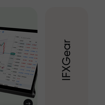
r
a
e
G
X
F
I