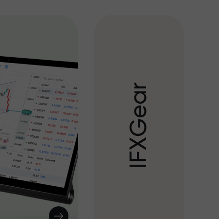
r
a
e
G
X
F
I