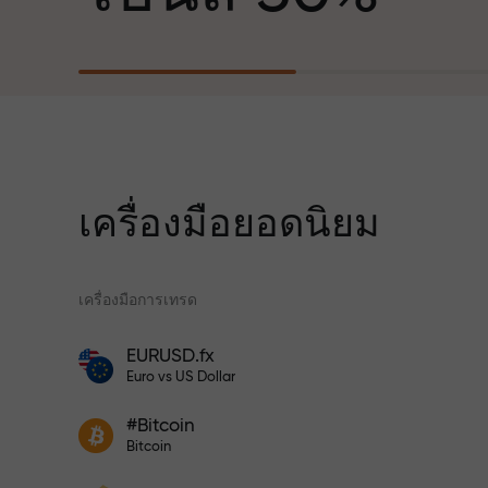
ฐานะพันธมิตรที่สร้างแรงบันดาลใจให้ลูกค้า
บรรลุเป้าหมายที่ทะเยอทะยาน
สำหรับทุกการ
เราแจกของขวัญจริง ไม่ใช่โบนัสหรือโค้ดโป
ความเร็ว
โมชั่น ลูกค้า InstaForex ทุกคนสามารถรับ
iPhone, MacBook หรือทริปในฝัน เพียงแค่
ฝากเงิน
เครื่องมือยอดนิยม
ในการเทรดแ
เครื่องมือการเทรด
แจ็กพอตของขว
โปรแกรมประกันความเสี่ยงจะชดเชยการ
EURUSD.fx
ขาดทุนและรับประกันกำไรเพิ่มสามเท่า
โบนัสสำหรับเทรดเดอร์
Euro vs US Dollar
ภายใน 6 เดือน เทรดอย่างมั่นใจ — เงินทุน
ของคุณได้รับการปกป้อง!
เข้าร่วมโปรแกรม InstaForex และ
ฝากเงินจำนวน $333 — เลือกของขวัญ
#Bitcoin
เพิ่มผลกำไรของคุณ
Bitcoin