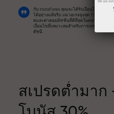
We are sorr
กับ InstaForex คุณจะได้รับเงื่อนไขที่แข่งขั
ได้อย่างแท้จริง: เลเวอเรจสูงสุด 1:5000 สเปร
ดและค่าคอมมิชชั่นที่ดีที่สุดในตลาด รวมถึง
เงื่อนไขที่เหมาะสมสำหรับการเทรดหุ้นและ
ดัชนี
เราได้พัฒนาระบบโบนัสที่ทำให้การเทรดน่า
สนใจยิ่งขึ้น ลูกค้า InstaForex ทุกคนสามาร
รับโบนัสสูงสุด 30% จากยอดฝาก และใช้
ด
ประโยชน์จากโปรโมชั่นและข้อเสนอพิเศษ
อื่น ๆ
สเปรดต่ำมาก 
ความเร็วในสนามแข่งและความเร็วในการ
โบนัส 30%
เทรดมีคุณค่าเดียวกัน Aleš Loprais นำควา
มุ่งมั่นและวินัยเข้าสู่โลกของการเทรด ใน