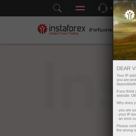
สนับสนุน
สำหรับเทรดเดอร์
สำหร
In
DEAR V
Your IP addr
you are proh
deposit/with
If you thin
website. Ot
Why does yo
- you are u
- your IP d
- an error 
Please conf
the wrong o