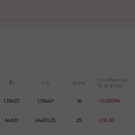
ฝาก
ร
ละบนทางหลวง
การเปลี่ยนแปลง
ซื้อ
ขาย
สเปรด
ใน 24 ชั่วโมง
ัญส่วนตัวของคุ
1.15437
1.15447
16
-0.00094
คอร์สออนไลน์
บทวิเคราะห์กับ 
เรียนรู้การเทรดตั้งแต่เริ่มต้น —
การคาดการณ์รายวันส
มูลค่าสูงสุด $1,500
64601
64601.25
25
-216.30
คอร์สและเว็บบินาร์สำหรับทุก
Forex, คริปโต และฟิวเ
ระดับ