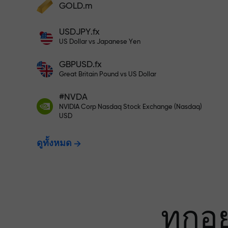
เทรดแบบไร้ควา
GOLD.m
ฝากเงินและรับโบนัสมากกว่ายอดฝาก 1,000
USDJPY.fx
เท่า X1000 ไม่ใช่การพิมพ์ผิด ยิ่งฝากมาก ตัว
ประกันกำไรข
US Dollar vs Japanese Yen
คูณยิ่งสูง
GBPUSD.fx
Great Britain Pound vs US Dollar
โบนัสสูงสุด X1
#NVDA
NVIDIA Corp Nasdaq Stock Exchange (Nasdaq)
USD
ที่สุดในตลาด
ดูทั้งหมด
ทุกอ