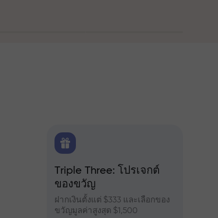
ณ
FX.CO
Triple Three: โปรเจกต์
โบนัส
ของขวัญ
ำหรับ
เข้าร่
จอร์ส
เพิ่มผ
ฝากเงินตั้งแต่ $333 และเลือกของ
ขวัญมูลค่าสูงสุด $1,500