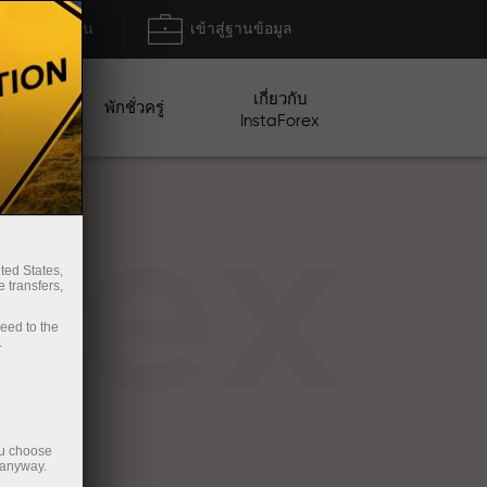
ฝาก/ถอน
เข้าสู่ฐานข้อมูล
เกี่ยวกับ
ปญ
พักชั่วครู่
InstaForex
rex
ted States,
 transfers,
ceed to the
.
ou choose
 anyway.