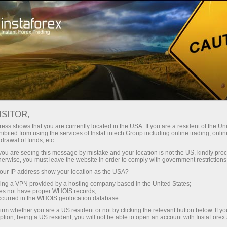
เปิดบัญชีเทรดทันที
แพลตฟอร์มการเทรด
ับผู้เริ่มต้นใหม่
สำหรับนักลงทุน
สำหรับหุ้นส่วน
แคมเ
staFo
ISITOR,
ess shows that you are currently located in the USA. If you are a resident of the Uni
ibited from using the services of InstaFintech Group including online trading, online
drawal of funds, etc.
k you are seeing this message by mistake and your location is not the US, kindly pro
herwise, you must leave the website in order to comply with government restrictions
ur IP address show your location as the USA?
sing a VPN provided by a hosting company based in the United States;
oes not have proper WHOIS records;
occurred in the WHOIS geolocation database.
irm whether you are a US resident or not by clicking the relevant button below. If y
ption, being a US resident, you will not be able to open an account with InstaForex