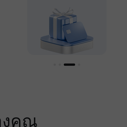
หญ่
องคุณ