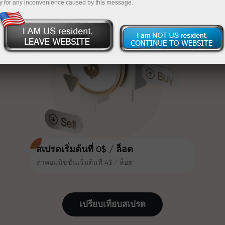
y for any inconvenience caused by this message.
เทรดน่าสนใจยิ่งขึ้น ลูกค้า
InstaForex
ฝากเงินจำนวน $333 — เลือกของขวัญมูลค่าสูงสุด
InstaForex ทุกคนสามารถรับโบนัส
สูงสุด 30% จากยอดฝาก และใช้
$1,500
ประโยชน์จากโปรโมชั่นและข้อเสนอ
เทรดแบบไร้ความเสี่ยง — เรารับประกัน
พิเศษอื่น ๆ
กำไรของคุณ
ความเร็วในสนามแข่งและความเร็ว
โบนัสสูงสุด X1000 — ตัวคูณที่ใหญ่ที่สุด
ในการเทรดมีคุณค่าเดียวกัน Aleš
ในตลาด
Loprais นำความมุ่งมั่นและวินัยเข้าสู่
โลกของการเทรด ในฐานะพันธมิตรที่
สร้างแรงบันดาลใจให้ลูกค้าบรรลุเป้า
หมายที่ทะเยอทะยาน
สเปรดเริ่มต้นที่ 0$ / ล็อต
ค่าคอมมิชชั่นเริ่มต้นที่ 4$ / ล็อต
เราแจกของขวัญจริง ไม่ใช่โบนัสหรือ
โค้ดโปรโมชั่น ลูกค้า InstaForex ทุก
คนสามารถรับ iPhone, MacBook
เปรียบเทียบสเปรด
หรือทริปในฝัน เพียงแค่ฝากเงิน