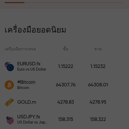
โปรแกรมประกันความเสี่ยงจะชดเชย
การขาดทุนและรับประกันกำไรเพิ่ม
เครื่องมือยอดนิยม
สามเท่าภายใน 6 เดือน เทรดอย่าง
มั่นใจ — เงินทุนของคุณได้รับการ
ปกป้อง!
เครื่องมือการเทรด
ซื้อ
ขาย
สเ
EURUSD.fx
1.15222
1.15232
Euro vs US Dollar
ฝากเงินและรับโบนัสมากกว่ายอด
ฝาก 1,000 เท่า X1000 ไม่ใช่การพิมพ์
#Bitcoin
64307.76
64308.01
ผิด ยิ่งฝากมาก ตัวคูณยิ่งสูง
Bitcoin
GOLD.m
4278.83
4278.95
USDJPY.fx
158.315
158.322
US Dollar vs Japanese Yen