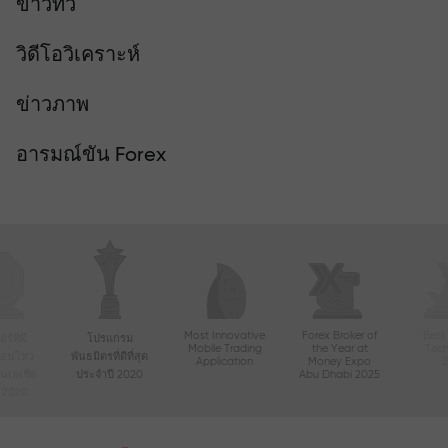
ข่าวทีวี
วิดีโอวิเคราะห์
ข่าวภาพ
อารมณ์ขัน Forex
Most Innovative
Forex Broker of
Best
์ที่มี
โปรแกรม
Mobile Trading
the Year at
Tec
ื่อนไหว
พันธมิตรที่ดีที่สุด
Application
Money Expo
ในเอเชีย
ประจำปี 2020
Abu Dhabi 2025
ี 2020