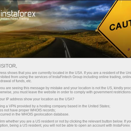
สเปรดต่ำมาก — กำไรสูง
ISITOR,
ess shows that you are currently located in the USA. If you are a resident of the Uni
โบนัส 30%
ibited from using the services of InstaFintech Group including online trading, online
กับ InstaForex คุณจะได้รับเงื่อนไขที่
drawal of funds, etc.
แข่งขันได้อย่างแท้จริง: เลเวอเรจ
สำหรับทุกการฝาก
k you are seeing this message by mistake and your location is not the US, kindly pro
สูงสุด 1:5000 สเปรดและค่า
herwise, you must leave the website in order to comply with government restrictions
คอมมิชชั่นที่ดีที่สุดในตลาด รวมถึง
ur IP address show your location as the USA?
ความเร็ว
เงื่อนไขที่เหมาะสมสำหรับการเทรด
sing a VPN provided by a hosting company based in the United States;
หุ้นและดัชนี
oes not have proper WHOIS records;
ในการเทรดและบนทางหลวง
occurred in the WHOIS geolocation database.
irm whether you are a US resident or not by clicking the relevant button below. If y
ption, being a US resident, you will not be able to open an account with InstaForex
แจ็กพอตของขวัญส่วนตัวของคุณ
เราได้พัฒนาระบบโบนัสที่ทำให้การ