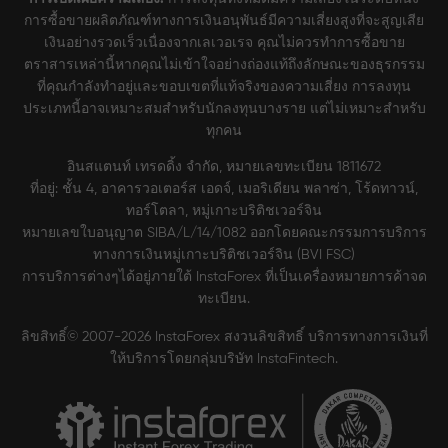
การซื้อขายผลิตภัณฑ์ทางการเงินอนุพันธ์มีความเสี่ยงสูงที่จะสูญเสีย
เงินอย่างรวดเร็วเนื่องจากเลเวอเรจ คุณไม่ควรทำการซื้อขาย
ตราสารเหล่านี้หากคุณไม่เข้าใจอย่างถ่องแท้ถึงลักษณะของธุรกรรม
ที่คุณกำลังทำอยู่และขอบเขตที่แท้จริงของความเสี่ยง การลงทุน
ประเภทนี้อาจเหมาะสมสำหรับนักลงทุนบางราย แต่ไม่เหมาะสำหรับ
ทุกคน
อินสแตนท์ เทรดดิ้ง จำกัด, หมายเลขทะเบียน 1811672
ที่อยู่: ชั้น 4, อาคารวอเตอร์ส เอดจ์, เมอริเดียน พลาซ่า, โร้ดทาวน์,
ทอร์โตลา, หมู่เกาะบริติชเวอร์จิน
หมายเลขใบอนุญาต SIBA/L/14/1082 ออกโดยคณะกรรมการบริการ
ทางการเงินหมู่เกาะบริติชเวอร์จิน (BVI FSC)
การบริการต่างๆได้อยู่ภายใต้ InstaForex ที่เป็นเครื่องหมายการค้าจด
ทะเบียน.
ลิขสิทธิ์© 2007-2026 InstaForex สงวนลิขสิทธิ์ บริการทางการเงินที่
ให้บริการโดยกลุ่มบริษัท InstaFintech.