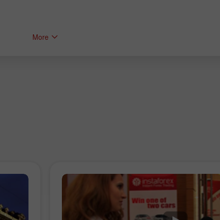
More
Tiền thưởng 30%
Gửi tiền May mắn
Tiền thưởng CLB
InstaForex