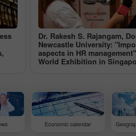
ness
Dr. Rakesh S. Rajangam, Doc
Newcastle University: "Impo
s,
aspects in HR management
World Exhibition in Singapo
g
 the
 and
ents
iews
Economic calendar
Geograp