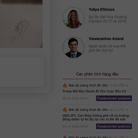
Yuliya Efimova
Ba lần đạt Huy chương
Olympic 2012 và 2016
Viswanathan Anand
Quán quân cờ vua thế
giới lần thứ XV
Các phân tích hàng đầu
Mức độ tương thích lên đến
14:00 UTC--4
Trump Bắt Đầu Chuẩn Bị Cho Cuộc Bầu Cử
00:10 2026-08-07
Fundamental analysis
Mức độ tương thích lên đến
08:00 UTC--4
USD/JPY. Can thiệp không phá vỡ xu hướng:
Đồng dollar tự tin lấy lại các vị thế đã mất
00:10 2026-08-07
Fundamental analysis
Mức độ tương thích lên đến
07:00 UTC--4