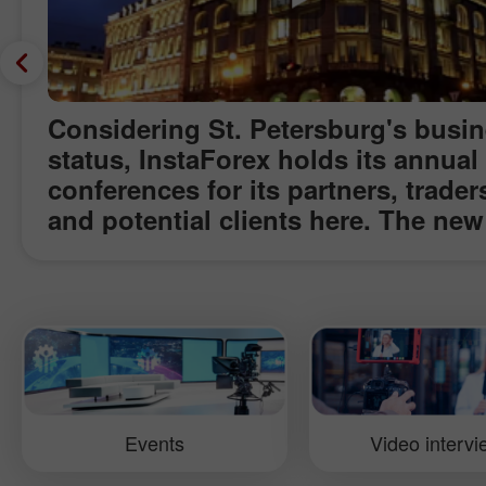
Considering St. Petersburg's busi
status, InstaForex holds its annual
conferences for its partners, trader
and potential clients here. The new
event took place in one of the most
prestigious hotels of St. Petersbur
Marriott Renaissance. Traditionally,
conference focused on the most
relevant topics of currency trading
opportunities provided by investm
in the forex market.
Events
Video interv