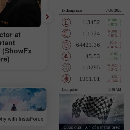
tor at
rtant
" (ShowFx
re)
hy with InstaForex
Cuộc đua FX-1 của InstaForex