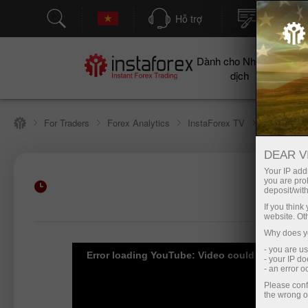
Hỗ trợ
Mở tài kh
Dành cho Nhà giao
Cho
dịch
For Traders
Forex Analytics
InstaForex TV
Forex TV 
DEAR V
Your IP addr
you are proh
Nạp tiền gửi
deposit/with
If you thin
website. Ot
Why does yo
- you are u
Error loading YouTube: Video could not be pla
- your IP d
- an error 
Please conf
the wrong o