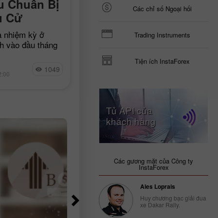
USD/JPY. Can thiệp
u Chuẩn Bị
Các chỉ số Ngoại hối
không phá vỡ xu hướn
u Cử
Đồng dollar tự tin lấy lạ
a nhiệm kỳ ở
Trading Instruments
các vị thế đã mất
h vào đầu tháng
không còn nhiều.
Cặp USD/JPY đã thể hiện xu hướng
Tiện ích InstaForex
Trump
Irina Manzenko
1049
10
tăng trong ngày thứ ba liên tiếp. Đợt
2:00
00:10 2026-08-07 +02:00
giảm mạnh và mang tính bùng nổ d
can thiệp tiền
Tủ API của
khách hàng
Các gương mặt của Công ty
InstaForex
Ales Loprais
Huy chương bạc giải đua
xe Dakar Rally.