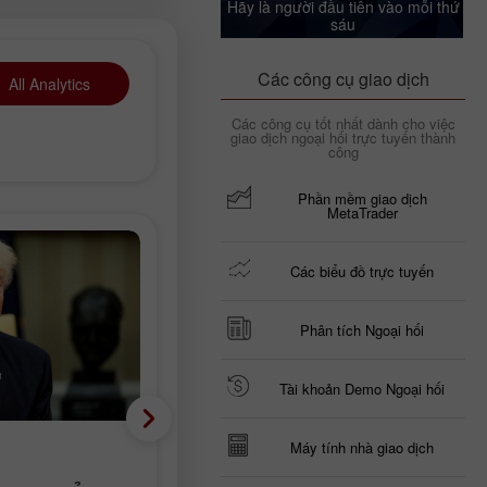
Hãy là người đầu tiên vào mỗi thứ
sáu
Các công cụ giao dịch
All Analytics
Các công cụ tốt nhất dành cho việc
giao dịch ngoại hối trực tuyến thành
công
Phần mềm giao dịch
MetaTrader
Các biểu đồ trực tuyến
Phân tích Ngoại hối
Tài khoản Demo Ngoại hối
Phân tích cơ bản
Máy tính nhà giao dịch