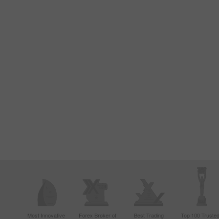
Most Innovative
Forex Broker of
Best Trading
Top 100 Truste