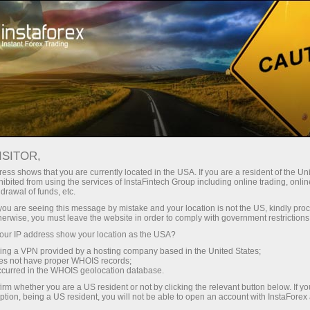
oản ngay lập tức
Tải nền tảng giao dịch Metatrader
 người mới bắt
Dành cho nhà đầu
Dành cho đối tác
Các chiế
đầu
tư
News
ISITOR,
ess shows that you are currently located in the USA. If you are a resident of the Uni
ibited from using the services of InstaFintech Group including online trading, online
Rút tiền
drawal of funds, etc.
k you are seeing this message by mistake and your location is not the US, kindly pro
herwise, you must leave the website in order to comply with government restrictions
ur IP address show your location as the USA?
sing a VPN provided by a hosting company based in the United States;
yed
oes not have proper WHOIS records;
occurred in the WHOIS geolocation database.
irm whether you are a US resident or not by clicking the relevant button below. If y
ption, being a US resident, you will not be able to open an account with InstaForex