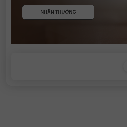
NHẬN THƯỞNG
THAM GIA CUỘC THI
THAM GIA CUỘC THI
THAM GIA CUỘC THI