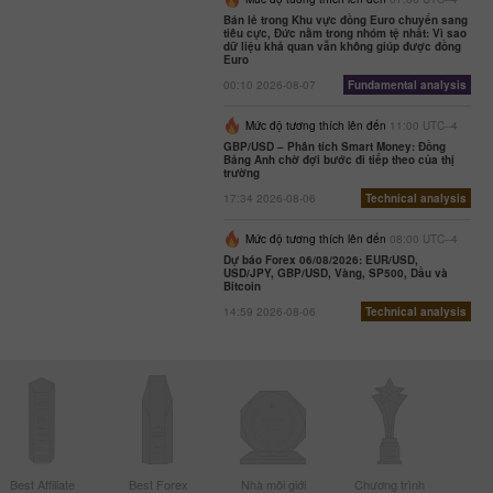
Bán lẻ trong Khu vực đồng Euro chuyển sang
tiêu cực, Đức nằm trong nhóm tệ nhất: Vì sao
dữ liệu khả quan vẫn không giúp được đồng
Euro
00:10 2026-08-07
Fundamental analysis
Mức độ tương thích lên đến
11:00 UTC--4
GBP/USD – Phân tích Smart Money: Đồng
Bảng Anh chờ đợi bước đi tiếp theo của thị
trường
17:34 2026-08-06
Technical analysis
Mức độ tương thích lên đến
08:00 UTC--4
Dự báo Forex 06/08/2026: EUR/USD,
USD/JPY, GBP/USD, Vàng, SP500, Dầu và
Bitcoin
14:59 2026-08-06
Technical analysis
Best Affiliate
Best Forex
Nhà môi giới
Chương trình