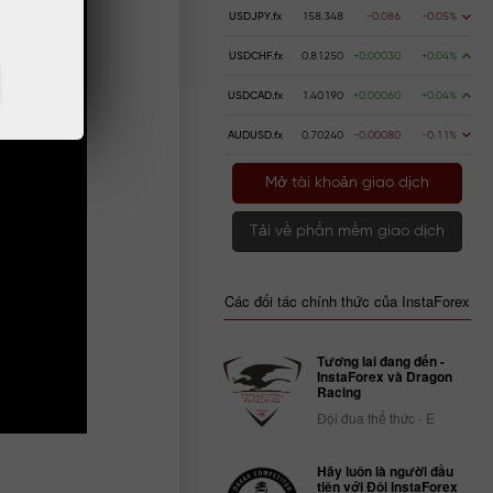
USDJPY.fx
158.348
-0.086
-0.05%
USDCHF.fx
0.81250
+0.00030
+0.04%
USDCAD.fx
1.40190
+0.00060
+0.04%
AUDUSD.fx
0.70240
-0.00080
-0.11%
Mở tài khoản giao dịch
Tải về phần mềm giao dịch
Các đối tác chính thức của InstaForex
Tương lai đang đến -
InstaForex và Dragon
Racing
Đội đua thể thức - E
Hãy luôn là người đầu
tiên với Đội InstaForex