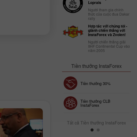
Loprais
Người tham gia chính
thức của cuộc đua Dakar
rally
Hợp tác với chúng tôi -
giành chiến thắng với
InstaForex và Zvolen!
Người chiến thắng giải
IIHF Continental Cup vào
năm 2005
Tiền thưởng InstaForex
Tiền thưởng 30%
Gửi tiền May mắn
Tiền thưởng CLB
InstaForex
Tất cả Tiền thưởng InstaForex